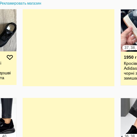
Рекламировать магазин
37, 38,
1950 
і
Кросів
Adida
ідошві
чорні 
 та
замша
 еко
41 р.
36, 37, 38, 39, 40, 41
36, 38,