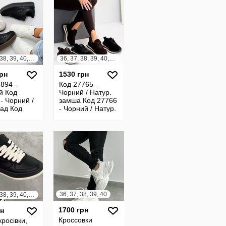
Кросі
36, 37, 38, 39, 40, 41
36, 37, 38, 39, 40, 41
грн
1530 грн
894 -
Код 27765 -
й Код
Чорний / Натур.
- Чорний /
замша Код 27766
ад Код
- Чорний / Натур.
- Білий Код
замша / Натур.
- Білий /
шкіра Код 27767 -
/ Шокола
Шокол
36, 37, 38, 39, 40
36, 37, 38, 39, 40, 41
1700 грн
рн
Кроссовки
кросівки,