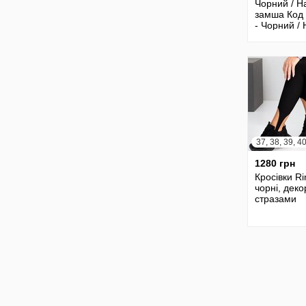
Чорний / Н
замша Код
- Чорний / 
замша / На
шкіра Код 
Шокол
37, 38, 39, 4
1280 грн
Кросівки Ri
чорні, деко
стразами