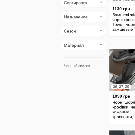
Сортировка
1130 грн
Замшеві жі
Назначение
чорні кросі
Tower, чер
замшевые
Сезон
кроссовки,
жіночі чорн
41р код 20
Материал
Черный список
36, 37, 39
1090 грн
Чорні шкіря
кросівки, 
кожаные
кроссовки,
черные ба
кроссовки,
36,37,39р 