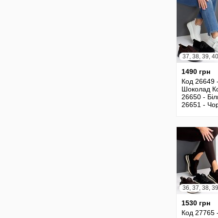
37, 38, 39, 4
1490 грн
Код 26649 
Шоколад К
26650 - Бі
26651 - Чо
Натур.зам
26652 - Чо
Натур.
1530 грн
Код 27765 