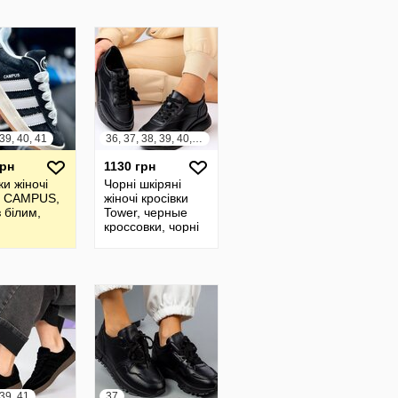
 39, 40, 41
36, 37, 38, 39, 40, 41
грн
1130 грн
ки жіночі
Чорні шкіряні
s CAMPUS,
жіночі кросівки
з білим,
Tower, черные
кроссовки, чорні
кросівки 36-41р
код 16754
 39, 41
37