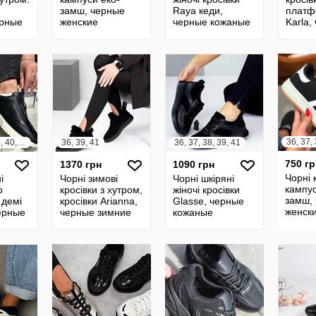
замш, черные
Raya кеди,
платф
ерные
женские
черные кожаные
Karla,
меху
кроссовки
кроссовки Raya,
кожан
кампусы, campus
базові кеди 37р
кросс
36-41р код 9742
код 24005
платф
41р к
36, 37, 38, 39, 40, 41
36, 39, 41
36, 37, 38, 39, 41
750 гр
1370 грн
1090 грн
Чорні 
і
Чорні зимові
Чорні шкіряні
кампус
о
кросівки з хутром,
жіночі кросівки
замш,
 демі
кросівки Arianna,
Glasse, черные
женск
ерные
черные зимние
кожаные
кроссо
эко
кроссовки
кроссовки Glasse,
кампу
36,39,41р код
кроси 36-39,41р
36-41р
25609
код 20926