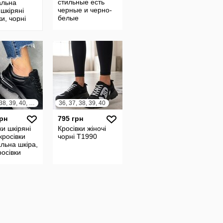
стильные есть
альна
черные и черно-
 шкіряні
белые
ки, чорні
 кросівки
38,39,40,41
36, 37, 38, 39, 40, 41
36, 37, 38, 39, 40
грн
795 грн
ки шкіряні
Кросівки жіночі
 кросівки
чорні Т1990
льна шкіра,
росівки
n
38,39,40,41