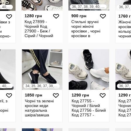
36, 37, 38, 39, 40, 41
36, 37, 38, 39, 40, 41
1280 грн
900 грн
1760 
Код 27899 -
Стильні зручні
івки з
Жіночі
Чорний Код
чорні жіночі
и
кросів
27900 - Беж /
кросівки , чорні
и
кольор
Сірий / Чорний
кросівки в
чорно-
чорни
Код 27901 -
наявності, топова
евий,
шнурк
Сріблий / Camel /
модель, хітова
во-
Чорний Розміри
новинка
орн
36
36, 37, 38, 39, 40, 41
34, 35, 36, 37, 38, 39, 40, 41
1850 грн
1290 грн
1290 
il, з
Чорні та зелені
Код 27755 -
Код 27
кросіки кеди
Чорний / Білий
Чорний
чорні
натуральна
Код 27756 - Білий
Код 27
шкіра/замша
Код 27757 -
Код 27
чорні та авокадо
Чорний Код
Чорни
27758 - Беж
27758
Розміри 36-41
Розмір