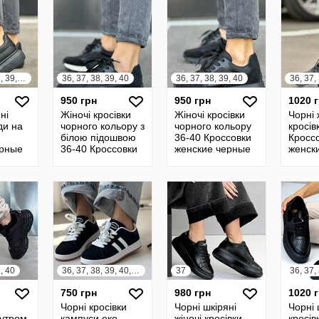
код 26291
35, 36, 37, 38, 39, 40
36, 37, 38, 39, 40
36, 37, 38, 39, 40
36, 37,
950 грн
950 грн
1020 
ні
Жіночі кросівки
Жіночі кросівки
Чорні 
ди на
чорного кольору з
чорного кольору
кросів
й
білою підошвою
36-40 Кроссовки
Кросс
ерные
36-40 Кроссовки
женские черные
женск
женские черные
цвета
енские
9, 40
36, 37, 38, 39, 40, 41
37
750 грн
980 грн
1020 
Чорні кросівки
Чорні шкіряні
Чорні 
хутром.
кампуси еко-
жіночі кросівки
кросів