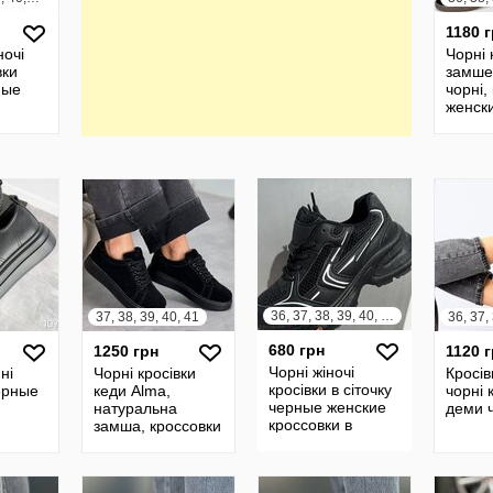
1180 
ночі
Чорні 
вки
замшев
ные
чорні,
женск
 кроси
кросс
і 36-
36,38,
087
26266
36, 37, 38, 39, 40, 41
37, 38, 39, 40, 41
680 грн
1250 грн
1120 
Чорні жіночі
ні
Чорні кросівки
Кросів
кросівки в сіточку
черные
кеди Alma,
чорні 
черные женские
натуральна
деми 
кроссовки в
замша, кроссовки
сеточку, черные
зовые
черные
кроссовки 36-41р
 кроси
замшевые, кеды
код 9389
код
черные 37-41р