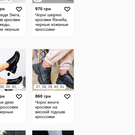
грн
970 грн
кеди Siera,
Чорні шкіряні
і кросівки
кросівки Revella,
 кеды,
черные кожаные
ие черные
кроссовки
овки
Revella,черные
39,41р код
кросовки 37р код
17030
36, 37, 38, 39, 40, 41
37, 38, 39, 40, 41
грн
860 грн
ки демі
Чорні жіночі
кроссовки
кросівки на
черные
високій підошві
кроссовки
женские черные
37-41р