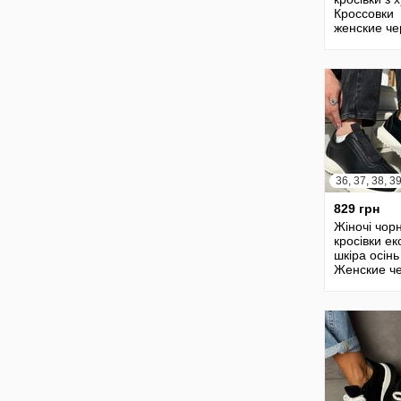
Кроссовки
женские ч
теплые на 
829 грн
Жіночі чорн
кросівки ек
шкіра осінь
Женские ч
кроссовки 
кожа