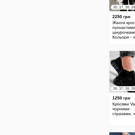
2250 грн
Жіночі крос
пухнастим
шнурочкам
Кольори - 
білий, беж
сірий, беже
чорний , ч
1250 грн
Кросівки Var
чорними
стразами, 