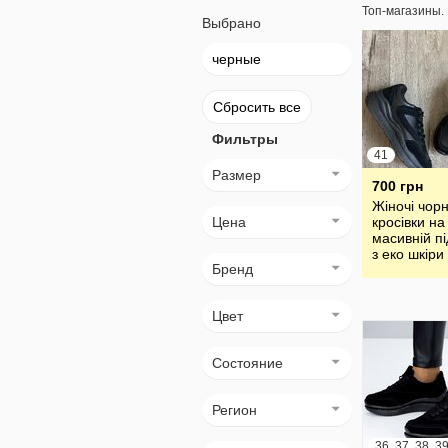
Топ-магазины.
Выбрано
черные
Сбросить все
Фильтры
41
Размер
700 грн
Жіночі чорн
Цена
кросівки на
масивній п
з еко шкіри
Бренд
вставками з
замші та
шнурівкою 
Цвет
Состояние
Регион