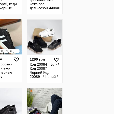
ормі, кеди
кожа осень
 черные
демисезон Жіночі
ые
кросівки чорні еко
овки
шкіра осінь
орма 36-
демісезон
од 18686
36, 37, 38, 39, 40, 41
н
1290 грн
кросівки
Код 20084 - Білий
и еко-
Код 20087 -
 черные
Чорний Код
ие
20089 - Чорний /
вки
Моко Код 20090 -
сы, campus
Чорний / Моко
 код 9743