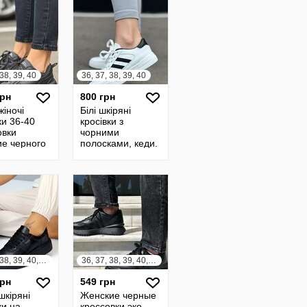
 38, 39, 40
36, 37, 38, 39, 40
грн
800 грн
жіночі
Білі шкіряні
ки 36-40
кросівки з
овки
чорними
ие черного
полосками, кеди.
Женские
кожаные
кроссовки белые
с черным
36, 37, 38, 39, 40, 41
36, 37, 38, 39, 40, 41
грн
549 грн
шкіряні
Женские черные
ки на
кроссовки эко