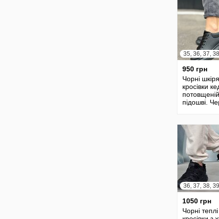
1073
950 грн
Чорні шкіря
кросівки ке
потовщені
підошві. Ч
кроссовки
кожаные ж
36, 37, 38, 3
1050 грн
Чорні теплі
кросівки з 