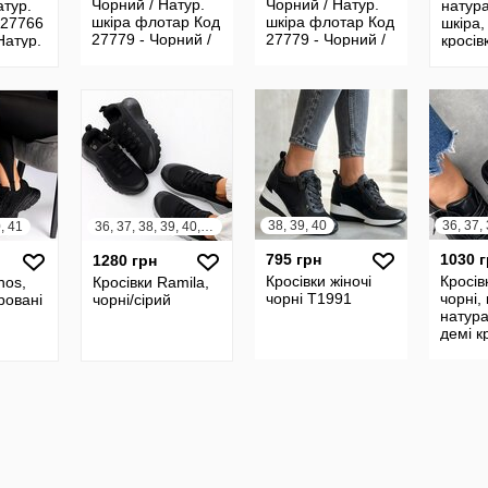
Чорний / Натур.
Чорний / Натур.
атур.
натур
шкіра флотар Код
шкіра флотар Код
 27766
шкіра,
27779 - Чорний /
27779 - Чорний /
Натур.
кросів
Натур. замша Код
Натур. замша Код
тур.
жіночі
27780 - Шоколад
27780 - Шоколад
27767 -
Ariann
Розм
Розм
36,37,
38, 39, 40
0, 41
36, 37, 38, 39, 40, 41
795 грн
1030 
1280 грн
Кросівки жіночі
Кросів
nos,
Кросівки Ramila,
чорні Т1991
чорні,
ровані
чорні/сірий
натура
демі к
Loree
36,37,