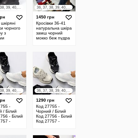
36, 37, 38, 39, 40, 41
36, 37, 38, 39, 40, 41
грн
1450 грн
 шкіряні
Кросівки 36-41
ки чорного
натуральна шкіра
у з
замш чорний
ми
мокко беж пудра
ами
червоний хакі
фіолетовий
чорний
36, 37, 38, 39, 40, 41
36, 37, 38, 39, 40, 41
грн
1290 грн
755 -
Код 27755 -
 / Білий
Чорний / Білий
756 - Білий
Код 27756 - Білий
757 -
Код 27757 -
й Код
Чорний Код
 - Беж
27758 - Беж
и 36-41
Розміри 36-41