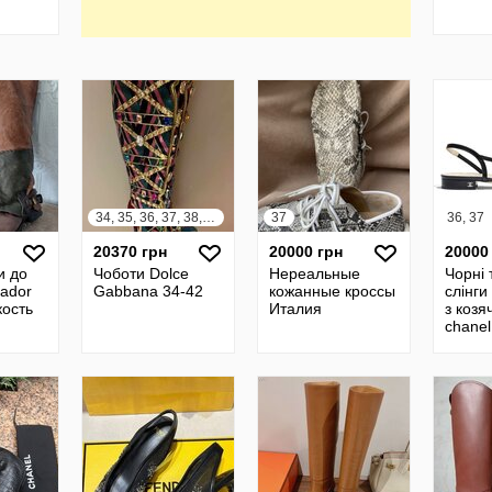
34, 35, 36, 37, 38, 39, 40, 41, 42
37
36, 37
20370 грн
20000 грн
20000
и до
Чоботи Dolce
Нереальные
Чорні 
vador
Gabbana 34-42
кожанные кроссы
слінги
кость
Италия
з козя
chanel
37с