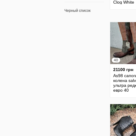
Clog White
Черный список
40
21100 грн
As98 сапог
колена sal
ультра ред
евро 40