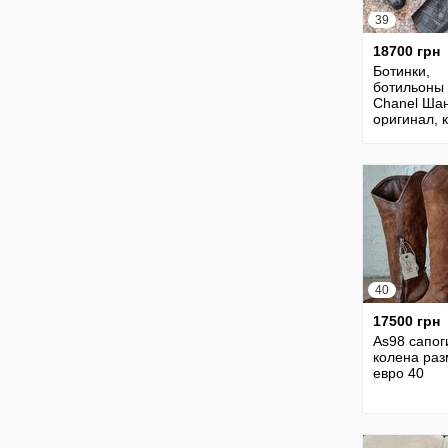
39
18700 грн
Ботинки,
ботильоны
Chanel Ша
оригинал, 
крокодила,
40
17500 грн
As98 сапог
колена ра
евро 40