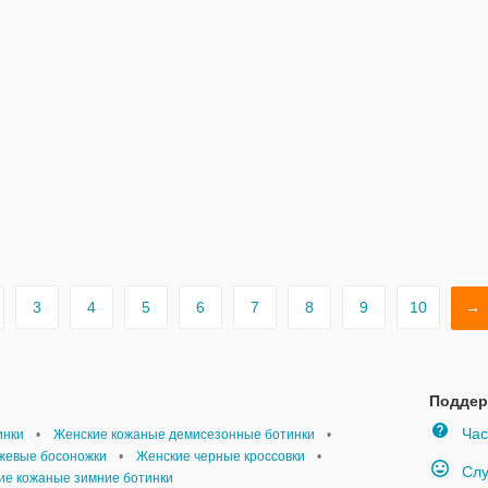
3
4
5
6
7
8
9
10
→
Поддер
Час
инки
•
Женские кожаные демисезонные ботинки
•
жевые босоножки
•
Женские черные кроссовки
•
Слу
ие кожаные зимние ботинки