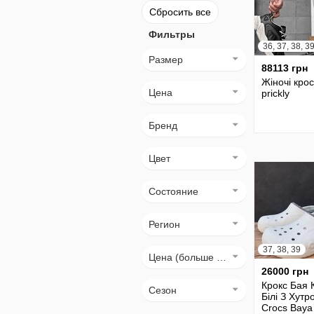
Сбросить все
Фильтры
36, 37, 38, 3
Размер
88113 грн
Жіночі крос
Цена
prickly
Бренд
Цвет
Состояние
Регион
37, 38, 39
Цена (больше → меньше)
26000 грн
Крокс Бая 
Сезон
Білі З Хутр
Crocs Baya