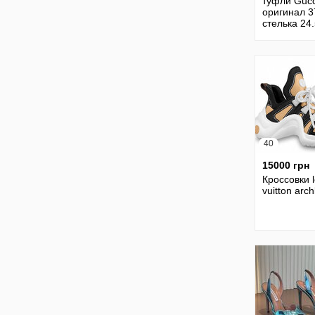
туфли Gucc
оригинал 3
стелька 24
кожа
40
15000 грн
Кроссовки l
vuitton arch