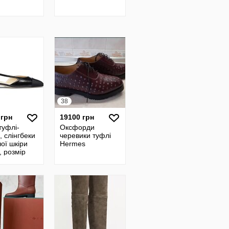
38
 грн
19100 грн
туфлі-
Оксфорди
 , слінгбеки
черевики туфлі
чої шкіри
Нermes
, розмір