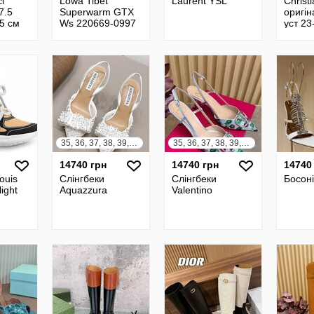
i
Lowa Tibet
Laurent YSL
Christi
7.5
Superwarm GTX
оригін
.5 см
Ws 220669-0997
уст 23
35, 36, 37, 38, 39, 40, 41, 42
35, 36, 37, 38, 39, 40, 41, 42
14740 грн
14740 грн
14740
ouis
Слінгбеки
Слінгбеки
Босоні
light
Aquazzura
Valentino