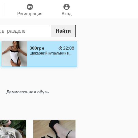
Регистрация
Вход
Найти
300грн
22:07
Шикарний купальник в...
Демисезонная обувь