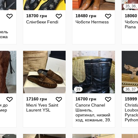
18700 грн
18480 грн
18060
Слінгбеки Fendi
Чоботи Hermess
Чобот
Piana
нель
кожа
 39.
39
36, 37
17160 грн
16700 грн
15999
и до
Мюлі Yves Saint
Сапоги Chanel
Christ
змер
Laurent YSL
Шанель,
Loubou
оригинал, низкий
Pyracl
ход, кожаные, 39.
Python
жіночі
шкірян
взуття