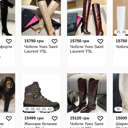
см
15750 грн
15750 грн
15750
тфорти
Чоботи Yves Saint
Чоботи Yves Saint
Чоботи
Laurent YSL
Laurent YSL
L
38, 39, 40, 41, 42
36
15499 грн
15120 грн
15000
ие
Женские ботинки
Чоботи Yves Saint
Шкірян