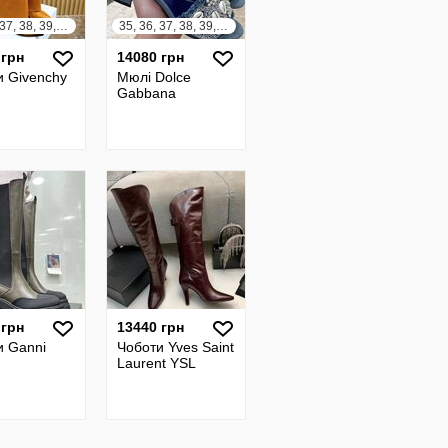
35, 36, 37, 38, 39, 40, 41, 42, 43
35, 36, 37, 38, 39, 40, 41, 42
 грн
14080 грн
и Givenchy
Мюлі Dolce
Gabbana
 грн
13440 грн
и Ganni
Чоботи Yves Saint
Laurent YSL