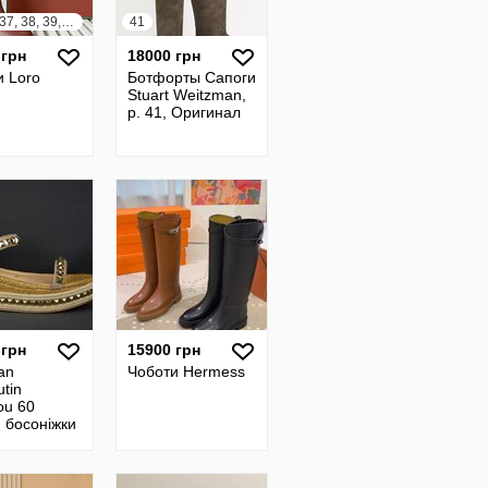
35, 36, 37, 38, 39, 40, 41, 42
41
 грн
18000 грн
и Loro
Ботфорты Сапоги
Stuart Weitzman,
р. 41, Оригинал
 грн
15900 грн
ian
Чоботи Hermess
tin
ou 60
 босоніжки
 сандалі
і літнє
 36-37 р/23