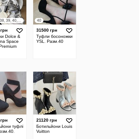
36, 37, 38, 39, 40, 41, 42, 43, 44, 45
40
 грн
31500 грн
ки Dolce &
Туфли босоножки
na Space
YSL. Разм.40
 Premium
 грн
21120 грн
ьйони туфлі
Ботильйони Louis
озм.40.
Vuitton