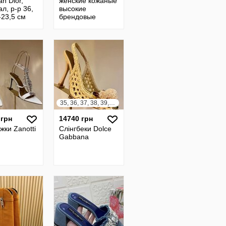
an Dior,
женские кожаные
ал, р-р 36,
высокие
-23,5 см
брендовые
сапоги-трубы
змеиная кожа
35, 36, 37, 38, 39, 40, 41, 42
 грн
14740 грн
жки Zanotti
Слінгбеки Dolce
Gabbana