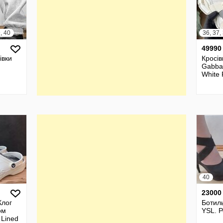
9, 40
49990
івки
Кросів
Gabba
White
40
23000
Клог
Ботил
ом
YSL. Р
 Lined