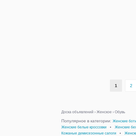
1
2
Доска объявлений
›
Женское
›
Обувь
Популярное в категории:
Женские бот
Женские белые кроссовки
•
Женские бе
Кожаные демисезонные сапоги
•
Женск