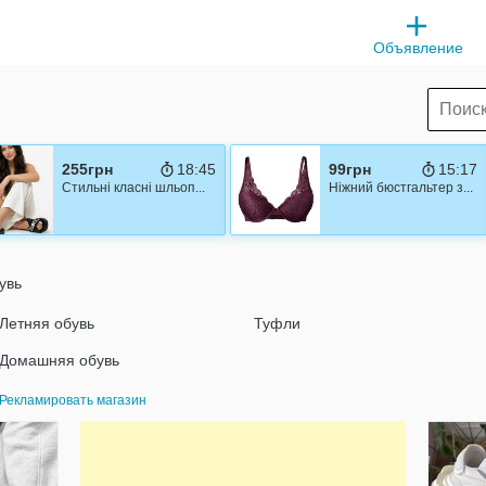
Объявление
255грн
18:44
99грн
15:16
Стильні класні шльоп...
Ніжний бюстгальтер з...
увь
Летняя обувь
Туфли
Домашняя обувь
Рекламировать магазин