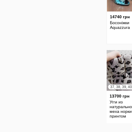
14740 грн
Босоніжки
Aquazzura
37, 38, 39, 40
13700 грн
Угги из
натурально
меха норки
принтом