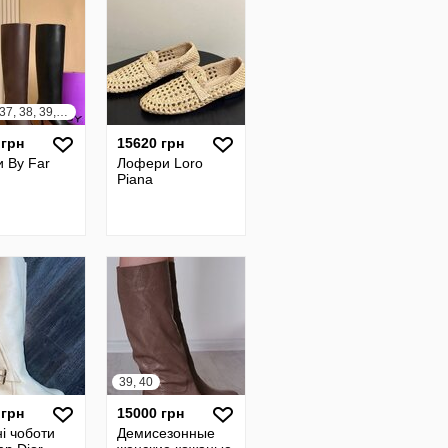
35, 36, 37, 38, 39, 40, 41, 42
 грн
15620 грн
 By Far
Лофери Loro
Piana
39, 40
 грн
15000 грн
і чоботи
Демисезонные