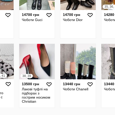
14700 грн
14700 грн
14280
Чоботи Guci
Чоботи Dior
Чобот
, 41
38, 39
13500 грн
13440 грн
13440
Лакові туфлі на
Чоботи Chanell
Чобот
го
підборах з
 с
гострим носиком
Christian
Louboutin
оригінал