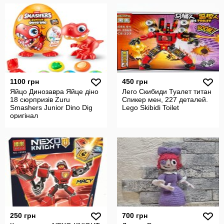
1100 грн
450 грн
Яйцо Динозавра Яйце діно
Лего Скибиди Туалет титан
18 сюрпризів Zuru
Спикер мен, 227 деталей.
Smashers Junior Dino Dig
Lego Skibidi Toilet
оригінал
250 грн
700 грн