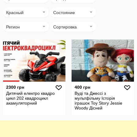
Красный
Состояние
Регион
Сортировка
2300 грн
400 грн
Дитячий електро квадро
Вуді та Джессі з
цикл 202 квадроцикл
мультфільму Історія
акамуляторний
іграшок Toy Story Jessie
Woody Дісней