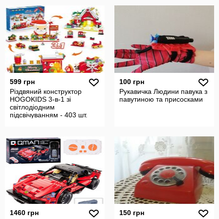
599 грн
100 грн
Різдвяний конструктор
Рукавичка Людини павука з
HOGOKIDS 3-в-1 зі
павутиною та присосками
світлодіодним
підсвічуванням - 403 шт.
святковий поїзд/Санта
1460 грн
150 грн