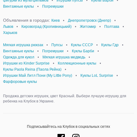
фигурки из мультфильмов
•
Игрушки пупсы
•
Куклы Барби
•
Винтажные куклы
•
Погремушки
Объявления в городах:
Киев
•
Днепропетровск (Днепр)
•
Львов
•
Кировоград (Кропивницький)
•
Житомир
•
Полтава
•
Харьков
Мягкая игрушка рюкзак
•
Пупсы
•
Куклы СССР
•
Куклы Гдр
•
Винтажные куклы
•
Погремушки
•
Куклы Барби
•
Одежда для кукол
•
Мягкая игрушка медведь
•
Игрушки из Kinder Surprise
•
Коллекционные куклы
•
Куклы Paola Reina (Паола Рейна)
•
Игрушки Май Литл Пони (My Little Pony)
•
Куклы LoL Surprise
•
Фарфоровые куклы
Продажа детских игрушек, цвет Красный. Выбери лучшую игрушку для
ребенка на Клубок в Украине.
Подписывайтесь на Клубок в социальных сетях