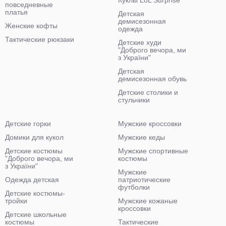
Куклы LoL Surprise
повседневные
платья
Детская
демисезонная
Женские кофты
одежда
Тактические рюкзаки
Детские худи
"Доброго вечора, ми
з України"
Детская
демисезонная обувь
Детские столики и
стульчики
Детские горки
Мужские кроссовки
Домики для кукол
Мужские кеды
Детские костюмы
Мужские спортивные
"Доброго вечора, ми
костюмы
з України"
Мужские
Одежда детская
патриотические
футболки
Детские костюмы-
тройки
Мужские кожаные
кроссовки
Детские школьные
костюмы
Тактические