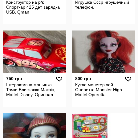
Конструктор на р/к
Игрушка Ссср игрушечный
Спорткар 425 дет, зарядка
телефон.
USB, Qman
750 грн
800 грн
Інтерактивна машинка
Кукла монстер хай
Тачки Блискавка Маквін,
Оперетта Monster High
Mattel Disney. Оригінал
Mattel Operetta