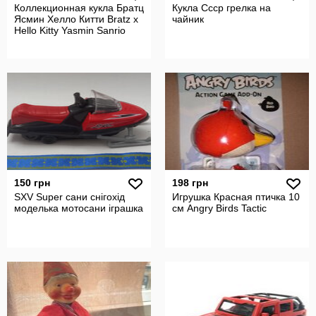
Коллекционная кукла Братц
Кукла Ссср грелка на
Ясмин Хелло Китти Bratz x
чайник
Hello Kitty Yasmin Sanrio
150 грн
198 грн
SXV Super сани снігохід
Игрушка Красная птичка 10
моделька мотосани іграшка
см Angry Birds Tactic