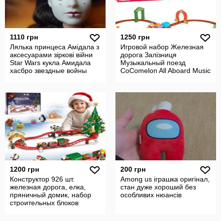
1110 грн
1250 грн
Лялька принцеса Амідала з
Игровой набор Железная
аксесуарами зіркові війни
дорога Залізниця
Star Wars кукла Амидала
Музыкальный поезд
хасбро звездные войны
CoComelon All Aboard Music
Train Оригинал
1200 грн
200 грн
Конструктор 926 шт.
Among us іграшка оригінал,
железная дорога, елка,
стан дуже хороший без
пряничный домик, набор
особливих нюансів
строительных блоков