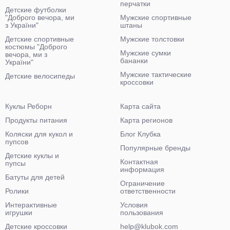
перчатки
Детские футболки
"Доброго вечора, ми
Мужские спортивные
з України"
штаны
Детские спортивные
Мужские толстовки
костюмы "Доброго
Мужские сумки
вечора, ми з
бананки
України"
Мужские тактические
Детские велосипеды
кроссовки
Куклы Реборн
Карта сайта
Продукты питания
Карта регионов
Коляски для кукол и
Блог Клубка
пупсов
Популярные бренды
Детские куклы и
Контактная
пупсы
информация
Батуты для детей
Ограничение
Ролики
ответственности
Интерактивные
Условия
игрушки
пользования
Детские кроссовки
help@klubok.com