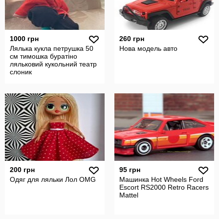
1000 грн
260 грн
Лялька кукла петрушка 50
Нова модель авто
см тимошка буратіно
ляльковий кукольний театр
слоник
200 грн
95 грн
Одяг для ляльки Лол OMG
Mашинкa Hot Wheels Ford
Escort RS2000 Retro Racers
Mattel