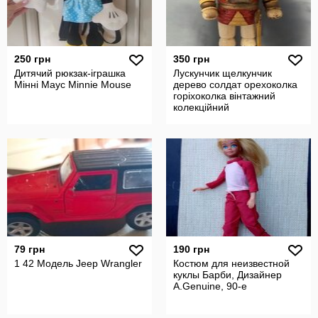
250 грн
350 грн
Дитячий рюкзак-іграшка
Лускунчик щелкунчик
Мінні Маус Minnie Mouse
дерево солдат орехоколка
горіхоколка вінтажний
колекційний
79 грн
190 грн
1 42 Модель Jeep Wrangler
Костюм для неизвестной
куклы Барби, Дизайнер
A.Genuine, 90-е