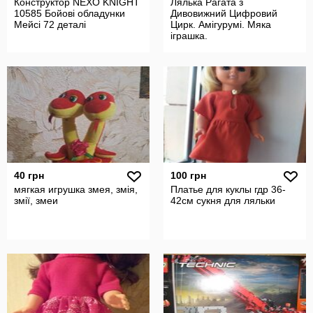
Конструктор NEXO KNIGHT
Лялька Рагата з
10585 Бойові обладунки
Дивовижний Цифровий
Мейсі 72 деталі
Цирк. Амігурумі. Мяка
іграшка.
40 грн
100 грн
мягкая игрушка змея, змія,
Платье для куклы гдр 36-
змії, змеи
42см сукня для ляльки