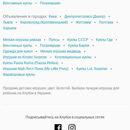
Винтажные куклы
•
Погремушки
Объявления в городах:
Киев
•
Днепропетровск (Днепр)
•
Львов
•
Кировоград (Кропивницький)
•
Житомир
•
Полтава
•
Харьков
Мягкая игрушка рюкзак
•
Пупсы
•
Куклы СССР
•
Куклы Гдр
•
Винтажные куклы
•
Погремушки
•
Куклы Барби
•
Одежда для кукол
•
Мягкая игрушка медведь
•
Игрушки из Kinder Surprise
•
Коллекционные куклы
•
Куклы Paola Reina (Паола Рейна)
•
Игрушки Май Литл Пони (My Little Pony)
•
Куклы LoL Surprise
•
Фарфоровые куклы
Продажа детских игрушек, цвет Золотой. Выбери лучшую игрушку для
ребенка на Клубок в Украине.
Подписывайтесь на Клубок в социальных сетях