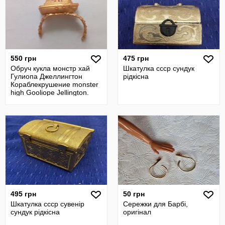
550 грн
475 грн
Обруч кукла монстр хай
Шкатулка ссср сундук
Гулиопа Джеллингтон
рідкісна
Кораблекрушение monster
high Gooliope Jellington.
495 грн
50 грн
Шкатулка ссср сувенір
Сережки для Барбі,
сундук рідкісна
оригінал