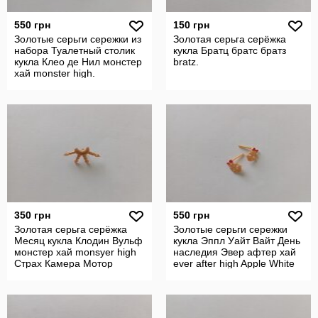
550 грн
150 грн
Золотые серьги сережки из
Золотая серьга серёжка
набора Туалетный столик
кукла Братц братс братз
кукла Клео де Нил монстер
bratz.
хай monster high.
350 грн
550 грн
Золотая серьга серёжка
Золотые серьги сережки
Месяц кукла Клодин Вульф
кукла Эппл Уайт Вайт День
монстер хай monsyer high
наследия Эвер афтер хай
Страх Камера Мотор
ever after high Apple White