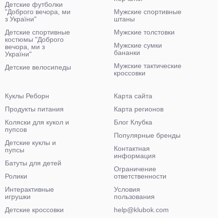
Детские футболки
"Доброго вечора, ми
Мужские спортивные
з України"
штаны
Детские спортивные
Мужские толстовки
костюмы "Доброго
Мужские сумки
вечора, ми з
бананки
України"
Мужские тактические
Детские велосипеды
кроссовки
Куклы Реборн
Карта сайта
Продукты питания
Карта регионов
Коляски для кукол и
Блог Клубка
пупсов
Популярные бренды
Детские куклы и
Контактная
пупсы
информация
Батуты для детей
Ограничение
Ролики
ответственности
Интерактивные
Условия
игрушки
пользования
Детские кроссовки
help@klubok.com