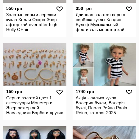
550 грн
350 грн
Золотые серьги сережки
Длинная золотая серьга
кукла Холли Охара Эвер
серёжка куклы Клодин
афтер хай ever after high
Вульф Музыкальный
Holly OHair.
фестиваль монстер хай
monster high.
150 грн
1740 грн
Серьги золотой цвет 1
Акція - лялька кукла
аксессуары Монстер и
Валерия букли, Валерія
Эвер афтер хай
буклі, Паола Рейна Paola
Наследники Барби и других
Reina, каталог 2025
кукол.