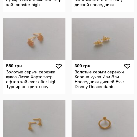
хай monster high.
дисней наследники.
550 грн
300 грн
Золотые серьги сережки
Золотые серьги сережки
кукла Лиззи Хартс эвер
Корона кукла Иви Эви
афтер хай ever after high
Наследники дисней Evie
Турнир по триатлону.
Disney Descendants.