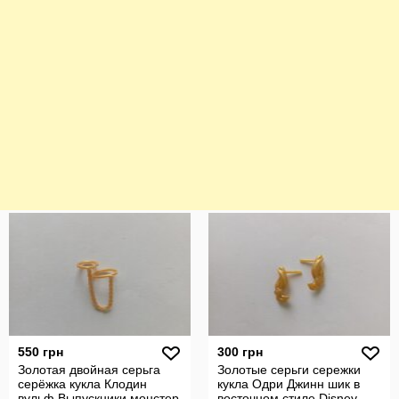
550 грн
300 грн
Золотая двойная серьга
Золотые серьги сережки
серёжка кукла Клодин
кукла Одри Джинн шик в
вульф Выпускники монстер
восточном стиле Disney.