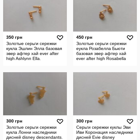
350 грн
450 грн
Золотые серьги сережки
Золотые серьги сережки
кукла Эшлин Элла базовая
еукла Розабелла Бьюти
эвер афтер хай ever after
базовая эвер афтер хай
high Ashlynn Ella.
ever after high Rosabella
Beauty
300 грн
300 грн
Золотые серьги сережки
Серьги сережки куклы Эви
кукла Лонни наследники
Иви Коронация наследники
дисней disney descendants.
дисней Evie disney