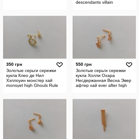
descendants villain
descendants
350 грн
550 грн
Золотые серьги сережки
Золотые серьги сережки
кукла Клео де Нил
кукла Холли Охара
Хэллоуин монстер хай
Несдержанная Весна Эвер
monsyet high Ghouls Rule
афтер хай ever after high
Cleo De Nile.
Holly.