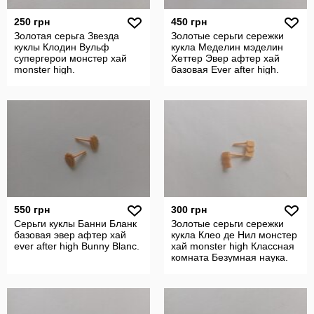
250 грн
450 грн
Золотая серьга Звезда
Золотые серьги сережки
куклы Клодин Вульф
кукла Меделин мэделин
супергерои монстер хай
Хеттер Эвер афтер хай
monster high.
базовая Ever after high.
550 грн
300 грн
Серьги куклы Банни Бланк
Золотые серьги сережки
базовая эвер афтер хай
кукла Клео де Нил монстер
ever after high Bunny Blanc.
хай monster high Классная
комната Безумная наука.