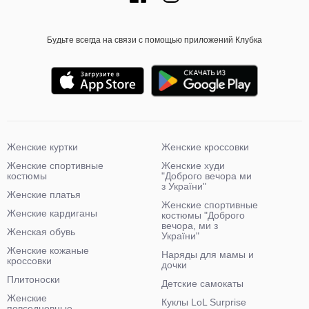
Будьте всегда на связи с помощью приложений Клубка
Женские куртки
Женские кроссовки
Женские спортивные
Женские худи
костюмы
"Доброго вечора ми
з України"
Женские платья
Женские спортивные
Женские кардиганы
костюмы "Доброго
вечора, ми з
Женская обувь
України"
Женские кожаные
Наряды для мамы и
кроссовки
дочки
Плитоноски
Детские самокаты
Женские
Куклы LoL Surprise
повседневные