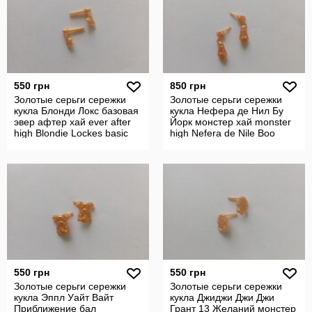
550 грн
850 грн
Золотые серьги сережки
Золотые серьги сережки
кукла Блонди Локс базовая
кукла Нефера де Нил Бу
эвер афтер хай ever after
Йорк монстер хай monster
high Blondie Lockes basic
high Nefera de Nile Boo
York.
550 грн
550 грн
Золотые серьги сережки
Золотые серьги сережки
кукла Эппл Уайт Вайт
кукла Джиджи Джи Джи
Приближение бал
Грант 13 Желаний монстер