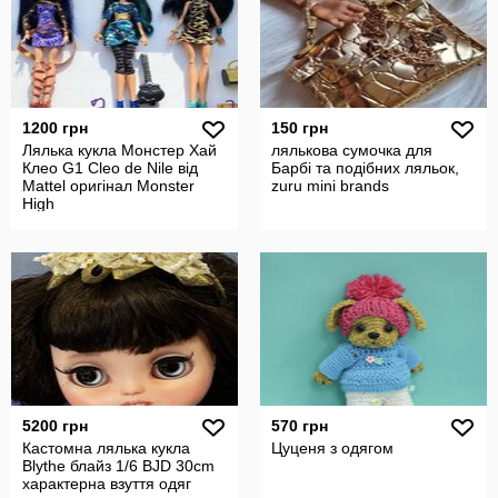
1200 грн
150 грн
Лялька кукла Монстер Хай
лялькова сумочка для
Клео G1 Cleo de Nile від
Барбі та подібних ляльок,
Mattel оригінал Monster
zuru mini brands
High
5200 грн
570 грн
Кастомна лялька кукла
Цуценя з одягом
Blythe блайз 1/6 BJD 30cm
характерна взуття одяг