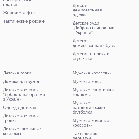
платья
Детская
демисезонная
Женские кофты
одежда
Тактические рюкзаки
Детские худи
"Доброго вечора, ми
з України"
Детская
демисезонная обувь
Детские столики и
стульчики
Детские горки
Мужские кроссовки
Домики для кукол
Мужские кеды
Детские костюмы
Мужские спортивные
"Доброго вечора, ми
костюмы
з України"
Мужские
Одежда детская
патриотические
футболки
Детские костюмы-
тройки
Мужские кожаные
кроссовки
Детские школьные
костюмы
Тактические
перчатки