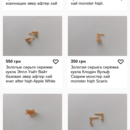
коронации эвер афтер хай
хай monster high.
ever after high
550 грн
350 грн
Золотые серьги сережки
Золотая серькга серёжка
кукла Эппл Уайт Вайт
кукла Клодин Вульф
базовая эвер афтер хай
Скариж монстер хай
ever after high Apple White
monster high Scaris
basic
Clawdeen Wolf.