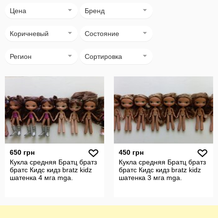
Цена
Бренд
Коричневый
Состояние
Регион
Сортировка
650 грн
450 грн
Кукла средняя Братц братз
Кукла средняя Братц братз
братс Кидс кидз bratz kidz
братс Кидс кидз bratz kidz
шатенка 4 мга mga.
шатенка 3 мга mga.