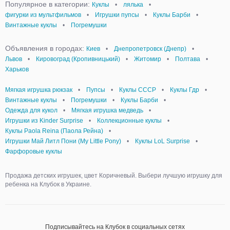
Популярное в категории:
Куклы
•
лялька
•
фигурки из мультфильмов
•
Игрушки пупсы
•
Куклы Барби
•
Винтажные куклы
•
Погремушки
Объявления в городах:
Киев
•
Днепропетровск (Днепр)
•
Львов
•
Кировоград (Кропивницький)
•
Житомир
•
Полтава
•
Харьков
Мягкая игрушка рюкзак
•
Пупсы
•
Куклы СССР
•
Куклы Гдр
•
Винтажные куклы
•
Погремушки
•
Куклы Барби
•
Одежда для кукол
•
Мягкая игрушка медведь
•
Игрушки из Kinder Surprise
•
Коллекционные куклы
•
Куклы Paola Reina (Паола Рейна)
•
Игрушки Май Литл Пони (My Little Pony)
•
Куклы LoL Surprise
•
Фарфоровые куклы
Продажа детских игрушек, цвет Коричневый. Выбери лучшую игрушку для
ребенка на Клубок в Украине.
Подписывайтесь на Клубок в социальных сетях