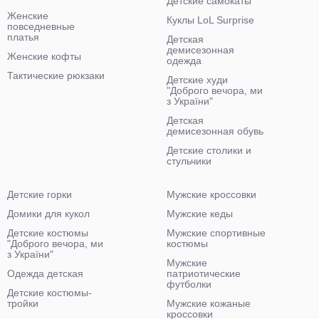
Детские самокаты
Женские
Куклы LoL Surprise
повседневные
платья
Детская
демисезонная
Женские кофты
одежда
Тактические рюкзаки
Детские худи
"Доброго вечора, ми
з України"
Детская
демисезонная обувь
Детские столики и
стульчики
Детские горки
Мужские кроссовки
Домики для кукол
Мужские кеды
Детские костюмы
Мужские спортивные
"Доброго вечора, ми
костюмы
з України"
Мужские
Одежда детская
патриотические
футболки
Детские костюмы-
тройки
Мужские кожаные
кроссовки