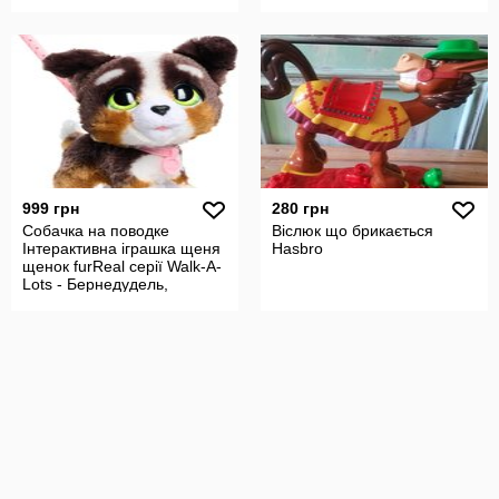
Jam
999 грн
280 грн
Собачка на поводке
Віслюк що брикається
Інтерактивна іграшка щеня
Hasbro
щенок furReal серії Walk-A-
Lots - Бернедудель,
оригінал