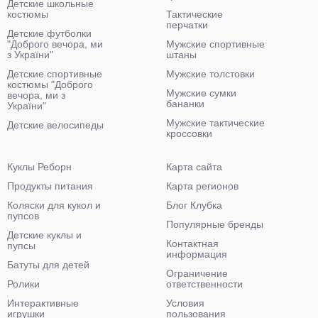
Детские школьные
костюмы
Тактические
перчатки
Детские футболки
"Доброго вечора, ми
Мужские спортивные
з України"
штаны
Детские спортивные
Мужские толстовки
костюмы "Доброго
Мужские сумки
вечора, ми з
бананки
України"
Мужские тактические
Детские велосипеды
кроссовки
Куклы Реборн
Карта сайта
Продукты питания
Карта регионов
Коляски для кукол и
Блог Клубка
пупсов
Популярные бренды
Детские куклы и
Контактная
пупсы
информация
Батуты для детей
Ограничение
Ролики
ответственности
Интерактивные
Условия
игрушки
пользования