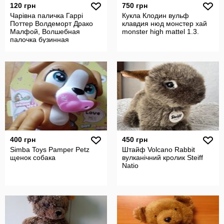
120 грн
750 грн
Чарівна паличка Гаррі
Кукла Клодин вульф
Поттер Волдеморт Драко
клавдия нюд монстер хай
Малфой, Волшебная
monster high mattel 1.3.
палочка бузинная
Гермиона
400 грн
450 грн
Simba Toys Pamper Petz
Штайф Volcano Rabbit
щенок собака
вулканічний кролик Steiff
Natio