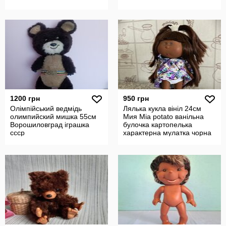
1200 грн
950 грн
Олімпійський ведмідь
Лялька кукла вініл 24см
олимпийский мишка 55см
Мия Міа potato ванільна
Ворошиловград іграшка
булочка картопелька
ссср
характерна мулатка чорна
африкан