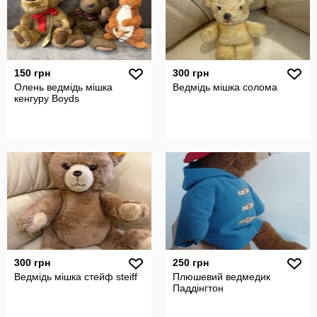
150 грн
300 грн
Олень ведмідь мішка
Ведмідь мішка солома
кенгуру Boyds
300 грн
250 грн
Ведмідь мішка стейф steiff
Плюшевий ведмедик
Паддінгтон