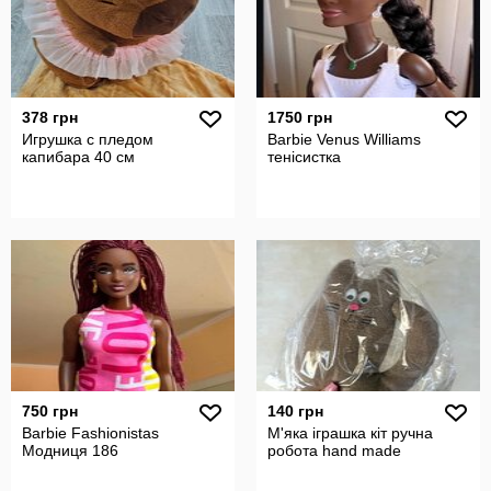
378 грн
1750 грн
Игрушка с пледом
Barbie Venus Williams
капибара 40 см
тенісистка
750 грн
140 грн
Barbie Fashionistas
М'яка іграшка кіт ручна
Модниця 186
робота hand made