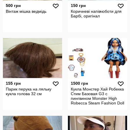
500 грн
150 грн
Вінтаж мішка ведмідь
Коричневі напівчоботи для
Барбі, оригінал
155 грн
1500 грн
Парик перука на ляльку
Кукла Монстер Хай Робекка
кукла голова 32 см
Стим Базовая G3 с
пингвином Monster High
Robecca Steam Fashion Doll
JMB81