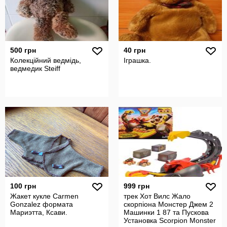
500 грн
40 грн
Колекційний ведмідь,
Іграшка.
ведмедик Steiff
100 грн
999 грн
Жакет кукле Carmen
трек Хот Вилс Жало
Gonzalez формата
скорпіона Монстер Джем 2
Мариэтта, Ксави.
Машинки 1 87 та Пускова
Установка Scorpion Monster