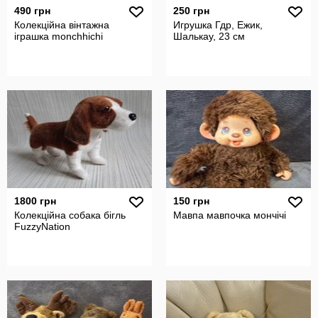
490 грн
250 грн
Колекційна вінтажна
Игрушка Гдр, Ежик,
іграшка monchhichi
Шалькау, 23 см
1800 грн
150 грн
Колекційна собака бігль
Мавпа мавпочка мончічі
FuzzyNation