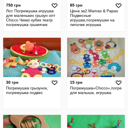
750 грн
85 грн
Лот. Погремушка игрушка
Цена за2.Mamas & Papas
для маленьких грызун опт
Подвесные
Chicco Чикко кубик театр
игрушки,погремушки на
погремушка грымячик
липучке.игрушка
сплюша
погремушка мишка птичка
30 грн
15 грн
Погремушка грызунок,
Погремушка«Chicco»,погрему
погремушка подвес
для малыша, игрушка.