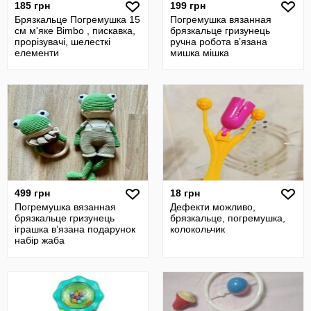
185 грн
199 грн
Брязкальце Погремушка 15
Погремушка вязанная
см м'яке Bimbo , пискавка,
брязкальце гризунець
прорізувачі, шелесткі
ручна робота вʼязана
елементи
мишка мішка
499 грн
18 грн
Погремушка вязанная
Дефекти можливо,
брязкальце гризунець
брязкальце, погремушка,
іграшка вʼязана подарунок
колокольчик
набір жаба