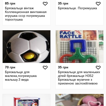
85 грн
35 грн
Брязкальце вінтаж
Брязкальце. Погремушка
Коллекционная винтажная
игрушка ссср погремушка
торохтушка
70 грн
35 грн
Брязкальце для
Брязкальце для маленьких
малюка,погремушка
дітей брязкальце Н352
малышу.3 вида
Брязкальце музичне з
приємною заспокійливою
музикою,