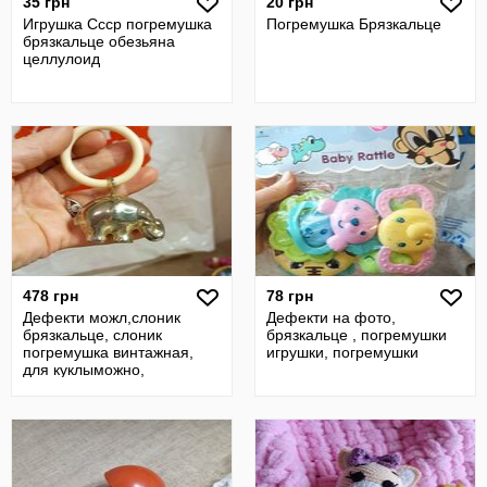
35 грн
20 грн
Игрушка Ссср погремушка
Погремушка Брязкальце
брязкальце обезьяна
целлулоид
478 грн
78 грн
Дефекти можл,слоник
Дефекти на фото,
брязкальце, слоник
брязкальце , погремушки
погремушка винтажная,
игрушки, погремушки
для куклыможно,
антикварная погремушка