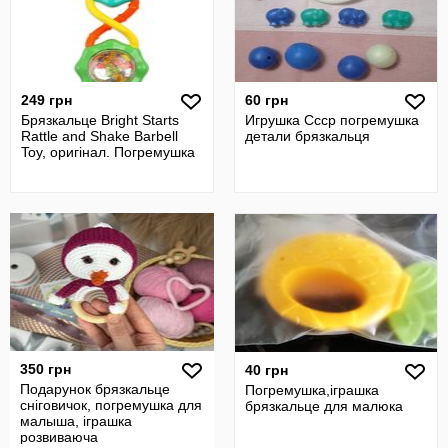
249 грн
60 грн
Брязкальце Bright Starts
Игрушка Ссср погремушка
Rattle and Shake Barbell
детали брязкальця
Toy, оригінал. Погремушка
350 грн
40 грн
Подарунок брязкальце
Погремушка,іграшка
сніговичок, погремушка для
брязкальце для малюка
малыша, іграшка
розвиваюча