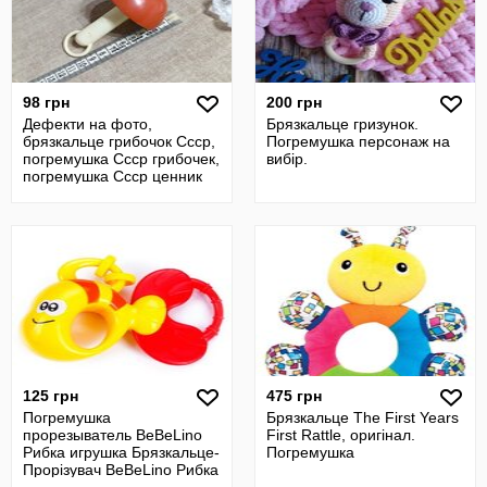
98 грн
200 грн
Дефекти на фото,
Брязкальце гризунок.
брязкальце грибочок Ссср,
Погремушка персонаж на
погремушка Ссср грибочек,
вибір.
погремушка Ссср ценник
клеймо
125 грн
475 грн
Погремушка
Брязкальце The First Years
прорезыватель BeBeLino
First Rattle, оригінал.
Рибка игрушка Брязкальце-
Погремушка
Прорізувач BeBeLino Рибка