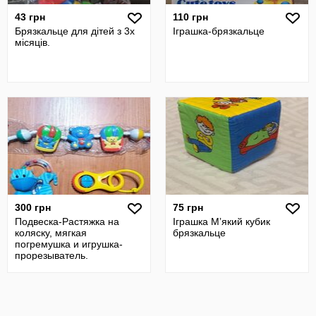
43 грн
110 грн
Брязкальце для дітей з 3х
Іграшка-брязкальце
місяців.
300 грн
75 грн
Подвеска-Растяжка на
Іграшка Мʼякий кубик
коляску, мягкая
брязкальце
погремушка и игрушка-
прорезыватель.