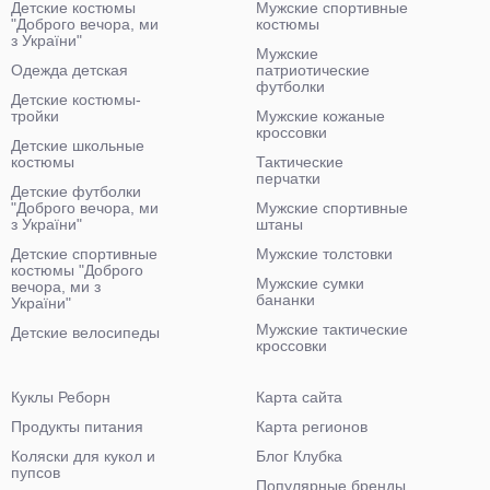
Детские костюмы
Мужские спортивные
"Доброго вечора, ми
костюмы
з України"
Мужские
Одежда детская
патриотические
футболки
Детские костюмы-
тройки
Мужские кожаные
кроссовки
Детские школьные
костюмы
Тактические
перчатки
Детские футболки
"Доброго вечора, ми
Мужские спортивные
з України"
штаны
Детские спортивные
Мужские толстовки
костюмы "Доброго
Мужские сумки
вечора, ми з
бананки
України"
Мужские тактические
Детские велосипеды
кроссовки
Куклы Реборн
Карта сайта
Продукты питания
Карта регионов
Коляски для кукол и
Блог Клубка
пупсов
Популярные бренды