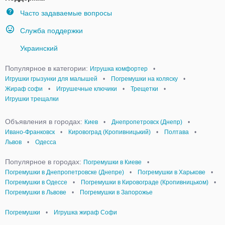
Часто задаваемые вопросы
Служба поддержки
Украинский
Популярное в категории:
Игрушка комфортер
•
Игрушки грызунки для малышей
•
Погремушки на коляску
•
Жираф софи
•
Игрушечные ключики
•
Трещетки
•
Игрушки трещалки
Объявления в городах:
Киев
•
Днепропетровск (Днепр)
•
Ивано-Франковск
•
Кировоград (Кропивницький)
•
Полтава
•
Львов
•
Одесса
Популярное в городах:
Погремушки в Киеве
•
Погремушки в Днепропетровске (Днепре)
•
Погремушки в Харькове
•
Погремушки в Одессе
•
Погремушки в Кировограде (Кропивницьком)
•
Погремушки в Львове
•
Погремушки в Запорожье
Погремушки
•
Игрушка жираф Софи