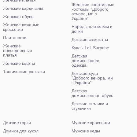
Женские платья
Женские спортивные
Женские кардиганы
костюмы "Доброго
вечора, ми з
Женская обувь
України"
Женские кожаные
Наряды для мамы и
кроссовки
дочки
Плитоноски
Детские самокаты
Женские
Куклы LoL Surprise
повседневные
платья
Детская
демисезонная
Женские кофты
одежда
Тактические рюкзаки
Детские худи
"Доброго вечора, ми
з України"
Детская
демисезонная обувь
Детские столики и
стульчики
Детские горки
Мужские кроссовки
Домики для кукол
Мужские кеды