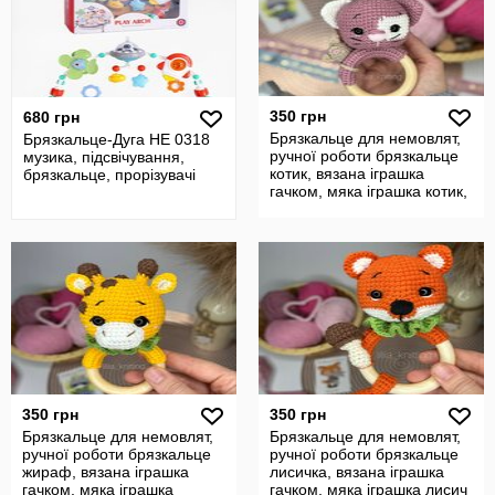
350 грн
680 грн
Брязкальце для немовлят,
Брязкальце-Дуга HE 0318
ручної роботи брязкальце
музика, підсвічування,
котик, вязана іграшка
брязкальце, прорізувачі
гачком, мяка іграшка котик,
350 грн
350 грн
Брязкальце для немовлят,
Брязкальце для немовлят,
ручної роботи брязкальце
ручної роботи брязкальце
жираф, вязана іграшка
лисичка, вязана іграшка
гачком, мяка іграшка
гачком, мяка іграшка лисич