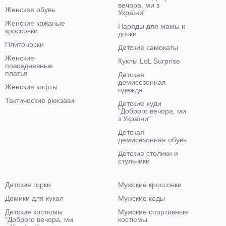
вечора, ми з
Женская обувь
України"
Женские кожаные
Наряды для мамы и
кроссовки
дочки
Плитоноски
Детские самокаты
Женские
Куклы LoL Surprise
повседневные
платья
Детская
демисезонная
Женские кофты
одежда
Тактические рюкзаки
Детские худи
"Доброго вечора, ми
з України"
Детская
демисезонная обувь
Детские столики и
стульчики
Детские горки
Мужские кроссовки
Домики для кукол
Мужские кеды
Детские костюмы
Мужские спортивные
"Доброго вечора, ми
костюмы