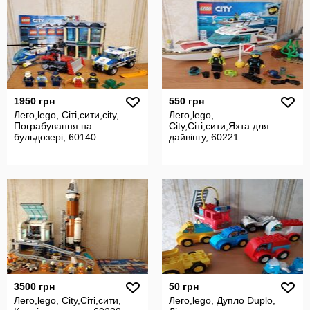
1950 грн
550 грн
Лего,lego, Сіті,сити,city,
Лего,lego,
Пограбування на
City,Сіті,сити,Яхта для
бульдозері, 60140
дайвінгу, 60221
3500 грн
50 грн
Лего,lego, City,Сіті,сити,
Лего,lego, Дупло Duplo,