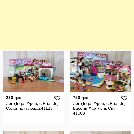
230 грн
750 грн
Лего,lego, Френдс Friends,
Лего,lego, Френдс Friends,
Салон для лошат,41123
Басейн Хартлейк Сіті,
41008