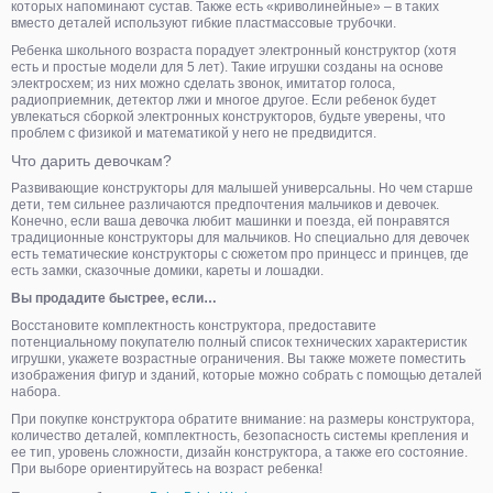
которых напоминают сустав. Также есть «криволинейные» – в таких
вместо деталей используют гибкие пластмассовые трубочки.
Ребенка школьного возраста порадует электронный конструктор (хотя
есть и простые модели для 5 лет). Такие игрушки созданы на основе
электросхем; из них можно сделать звонок, имитатор голоса,
радиоприемник, детектор лжи и многое другое. Если ребенок будет
увлекаться сборкой электронных конструкторов, будьте уверены, что
проблем с физикой и математикой у него не предвидится.
Что дарить девочкам?
Развивающие конструкторы для малышей универсальны. Но чем старше
дети, тем сильнее различаются предпочтения мальчиков и девочек.
Конечно, если ваша девочка любит машинки и поезда, ей понравятся
традиционные конструкторы для мальчиков. Но специально для девочек
есть тематические конструкторы с сюжетом про принцесс и принцев, где
есть замки, сказочные домики, кареты и лошадки.
Вы продадите быстрее, если…
Восстановите комплектность конструктора, предоставите
потенциальному покупателю полный список технических характеристик
игрушки, укажете возрастные ограничения. Вы также можете поместить
изображения фигур и зданий, которые можно собрать с помощью деталей
набора.
При покупке конструктора обратите внимание: на размеры конструктора,
количество деталей, комплектность, безопасность системы крепления и
ее тип, уровень сложности, дизайн конструктора, а также его состояние.
При выборе ориентируйтесь на возраст ребенка!