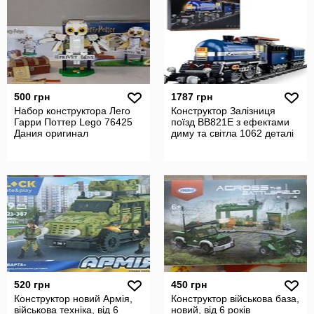
500 грн
1787 грн
Набор конструктора Лего
Конструктор Залізниця
Гарри Поттер Lego 76425
поїзд BB821E з ефектами
Дания оригинал
диму та світла 1062 деталі
520 грн
450 грн
Конструктор новий Армія,
Конструктор військова база,
військова техніка, від 6
новий, від 6 років