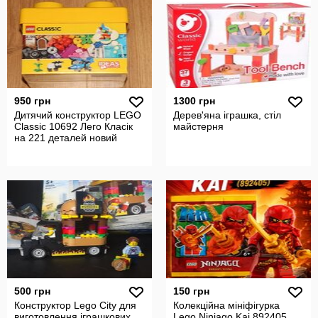
950 грн
1300 грн
Дитячий конструктор LEGO
Дерев'яна іграшка, стіл
Classic 10692 Лего Класік
майстерня
на 221 деталей новий
500 грн
150 грн
Конструктор Lego City для
Колекційна мініфігурка
виготовлення іграшкових
Lego Ninjago Kai 892405