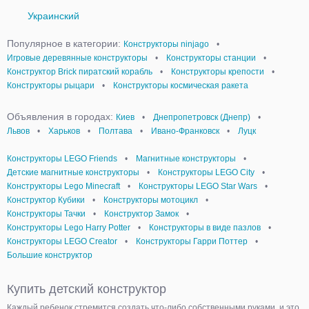
Украинский
Популярное в категории:
Конструкторы ninjago
•
Игровые деревянные конструкторы
•
Конструкторы станции
•
Конструктор Brick пиратский корабль
•
Конструкторы крепости
•
Конструкторы рыцари
•
Конструкторы космическая ракета
Объявления в городах:
Киев
•
Днепропетровск (Днепр)
•
Львов
•
Харьков
•
Полтава
•
Ивано-Франковск
•
Луцк
Конструкторы LEGO Friends
•
Магнитные конструкторы
•
Детские магнитные конструкторы
•
Конструкторы LEGO Сity
•
Конструкторы Lego Minecraft
•
Конструкторы LEGO Star Wars
•
Конструктор Кубики
•
Конструкторы мотоцикл
•
Конструкторы Тачки
•
Конструктор Замок
•
Конструкторы Lego Harry Potter
•
Конструкторы в виде пазлов
•
Конструкторы LEGO Creator
•
Конструкторы Гарри Поттер
•
Большие конструктор
Купить детский конструктор
Каждый ребенок стремится создать что-либо собственными руками, и это