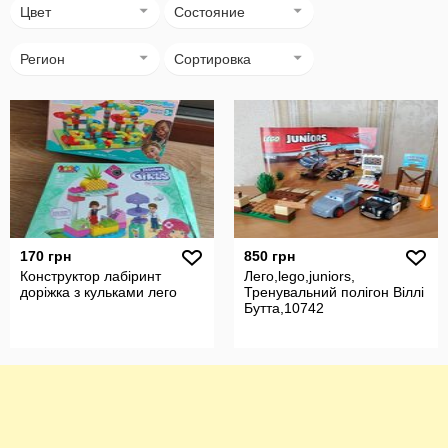
Цвет
Состояние
Регион
Сортировка
170 грн
850 грн
Конструктор лабіринт
Лего,lego,juniors,
доріжка з кульками лего
Тренувальний полігон Віллі
Бутта,10742