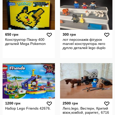
650 грн
300 грн
Конструктор Пікачу 400
лот персонажів фігурок
деталей Mega Pokemon
marvel конструктора лего
дупло деталей lego duplo
1200 грн
2500 грн
Набор Lego Friends 42676.
Лего,lego, Вестерн, Критий
візок,ковбой, раритет,, 6716