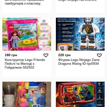
гамбургерів з пластику.
180 грн
220 грн
Конструктор Lego Friends
Фігурка Lego Ninjago Zane
Пейслі та Мелоді з
Dragons Rising ID njo0934
Гойдалкою 562502