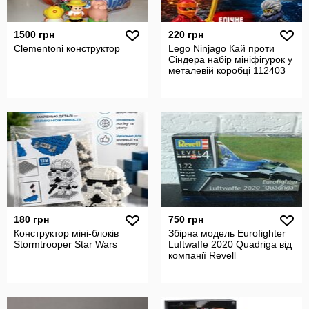
1500 грн
220 грн
Clementoni конструктор
Lego Ninjago Кай проти
Сіндера набір мініфігурок у
металевій коробці 112403
180 грн
750 грн
Конструктор міні-блоків
Збірна модель Eurofighter
Stormtrooper Star Wars
Luftwaffe 2020 Quadriga від
компанії Revell