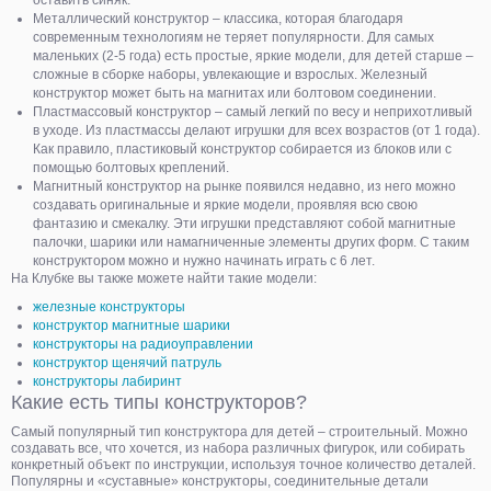
оставить синяк.
Металлический конструктор – классика, которая благодаря
современным технологиям не теряет популярности. Для самых
маленьких (2-5 года) есть простые, яркие модели, для детей старше –
сложные в сборке наборы, увлекающие и взрослых. Железный
конструктор может быть на магнитах или болтовом соединении.
Пластмассовый конструктор – самый легкий по весу и неприхотливый
в уходе. Из пластмассы делают игрушки для всех возрастов (от 1 года).
Как правило, пластиковый конструктор собирается из блоков или с
помощью болтовых креплений.
Магнитный конструктор на рынке появился недавно, из него можно
создавать оригинальные и яркие модели, проявляя всю свою
фантазию и смекалку. Эти игрушки представляют собой магнитные
палочки, шарики или намагниченные элементы других форм. С таким
конструктором можно и нужно начинать играть с 6 лет.
На Клубке вы также можете найти такие модели:
железные конструкторы
конструктор магнитные шарики
конструкторы на радиоуправлении
конструктор щенячий патруль
конструкторы лабиринт
Какие есть типы конструкторов?
Самый популярный тип конструктора для детей – строительный. Можно
создавать все, что хочется, из набора различных фигурок, или собирать
конкретный объект по инструкции, используя точное количество деталей.
Популярны и «суставные» конструкторы, соединительные детали