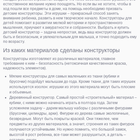
естественное желание нужно поощрять. Но если вы не хотите, чтобы в
ход пошли все предметы в доме, на помощь необходимо призвать
детские конструкторы. Эти игрушки – прекрасный способ занять
внимание ребенка, развить в нем творческое начало. Конструкторы для
детей помогают в развитии мелкой моторики и пространственного
мышления, приучают к аккуратности и собранности. Выбрать и купить
детский конструктор – задача непростая, ведь ваш конструктор должен
быть и безопасным, и увлекательным для малыша, и точно подходить ему
по возрасту.
Из каких материалов сделаны конструкторы
Конструкторы изготовляют из различных материалов, главное
требование к ним – безопасность (нетоксичная качественная краска,
надежность элементов).
Мягкие конструкторы для самых маленьких из ткани (кубики и
брусочки) подойдут малышам до года. Кроме ткани, для таких игрушек
используется изолон: игрушки из этого материала могут быть плоские
и объемные.
Деревянный конструктор. Самый простой «строительный» материал –
кубики, с ними можно начинать играть в полтора года. Затем
усложняем задачу – дарим малышу наборы с различными фигурами
(брусочки, цилиндры, арки). Фигурки из дерева самые экологичные,
безвредные. Могут быть покрыты краской. Они тяжелее, чем
предметы из других материалов, а значит, строения из таких фигурок
получаются устойчивыми. Но нужно помнить, что большой замок,
высотой в рост ребенка, все-таки может разрушиться, а деталь –