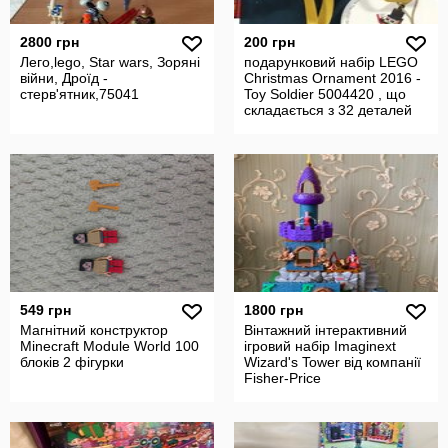
2800 грн
200 грн
Лего,lego, Star wars, Зоряні
подарунковий набір LEGO
війни, Дроїд -
Christmas Ornament 2016 -
стерв'ятник,75041
Toy Soldier 5004420 , що
складається з 32 деталей
549 грн
1800 грн
Магнітний конструктор
Вінтажний інтерактивний
Minecraft Module World 100
ігровий набір Imaginext
блоків 2 фігурки
Wizard's Tower від компанії
Fisher-Price