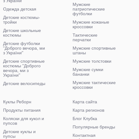
з України"
Мужские
Одежда детская
патриотические
футболки
Детские костюмы-
тройки
Мужские кожаные
кроссовки
Детские школьные
костюмы
Тактические
перчатки
Детские футболки
"Доброго вечора, ми
Мужские спортивные
з України"
штаны
Детские спортивные
Мужские толстовки
костюмы "Доброго
Мужские сумки
вечора, ми з
бананки
України"
Мужские тактические
Детские велосипеды
кроссовки
Куклы Реборн
Карта сайта
Продукты питания
Карта регионов
Коляски для кукол и
Блог Клубка
пупсов
Популярные бренды
Детские куклы и
Контактная
пупсы