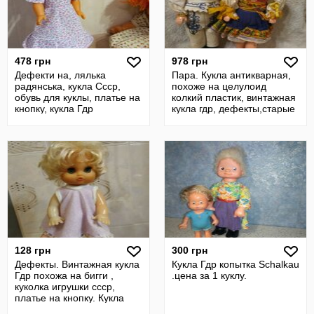
478 грн
978 грн
Дефекти на, лялька
Пара. Кукла антикварная,
радянська, кукла Ссср,
похоже на целулоид
обувь для куклы, платье на
колкий пластик, винтажная
кнопку, кукла Гдр
кукла гдр, дефекты,старые
игру
128 грн
300 грн
Дефекты. Винтажная кукла
Кукла Гдр копытка Schalkau
Гдр похожа на бигги ,
.цена за 1 куклу.
куколка игрушки ссср,
платье на кнопку. Кукла
ссср