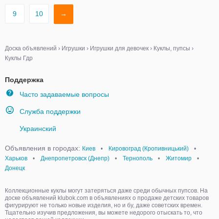
9
10
→
Доска объявлений
›
Игрушки
›
Игрушки для девочек
›
Куклы, пупсы
›
Куклы Гдр
Поддержка
Часто задаваемые вопросы
Служба поддержки
Украинский
Объявления в городах:
Киев
•
Кировоград (Кропивницький)
•
Харьков
•
Днепропетровск (Днепр)
•
Тернополь
•
Житомир
•
Донецк
Коллекционные куклы могут затеряться даже среди обычных пупсов. На
доске объявлений klubok.com в объявлениях о продаже детских товаров
фигурируют не только новые изделия, но и бу, даже советских времен.
Тщательно изучив предложения, вы можете недорого отыскать то, что