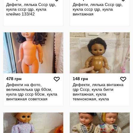
Дефети, лялька Ссср гдр,
Дефети, лялька Ссср гдр,
кукла ссср гдр, кукла
кукла ссср гдр, кукла
клеймо 133/42
винтажная
478 грн
148 грн
Дефекти на фото,
Дефекти, лялька вінтажна
великалялька гдр 60см,
гдр Ссср, кукла бигги
кукла гдр ссср 60см, кукла
винтажная, кукла
винтажная советская
темнокожая, кукла
номерная клеймо