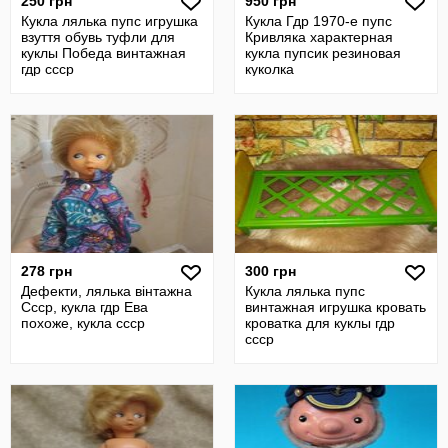
250 грн
950 грн
Кукла лялька пупс игрушка
Кукла Гдр 1970-е пупс
взуття обувь туфли для
Кривляка характерная
куклы Победа винтажная
кукла пупсик резиновая
гдр ссср
куколка
278 грн
300 грн
Дефекти, лялька вінтажна
Кукла лялька пупс
Ссср, кукла гдр Ева
винтажная игрушка кровать
похоже, кукла ссср
кроватка для куклы гдр
ссср