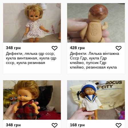
348 грн
428 грн
Дефекти, лялька гдр ссср,
Дефекти. Лялька вінтажна
кукла винтажная, кукла гдр
Ссср Гдр, кукла Гдр
ссср, кукла резинвая
клеймо, пупсик Гдр
клеймо, резиновая кукла
как ари ari
348 грн
168 грн