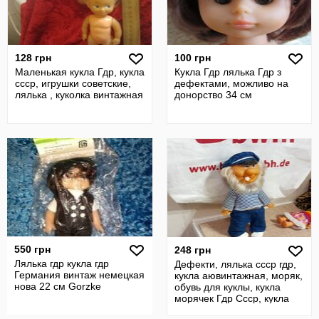
128 грн
100 грн
Маленькая кукла Гдр, кукла
Кукла Гдр лялька Гдр з
ссср, игрушки советские,
дефектами, можливо на
лялька , куколка винтажная
донорство 34 см
550 грн
248 грн
Лялька гдр кукла гдр
Дефекти, лялька ссср гдр,
Германия винтаж немецкая
кукла аювинтажная, моряк,
нова 22 см Gorzke
обувь для куклы, кукла
морячек Гдр Ссср, кукла