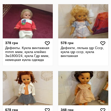
378 грн
578 грн
Дефекты. Кукла винтажная
Дефекти, лялька гдр Ссср,
mmm ммм, кукла клеймо
кукла гдр ссср, кукла
3м1800/24, кукла Гдр ммм,
винтажная
немецкая кукла одежда
678 грн
348 грн