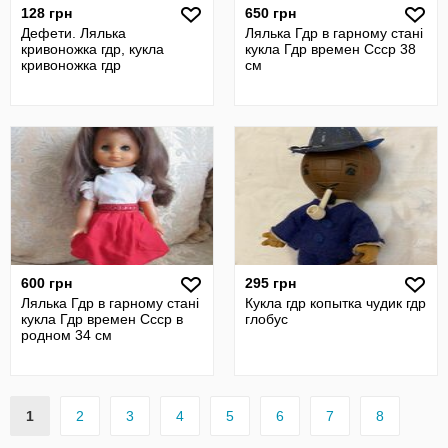
128 грн
650 грн
Дефети. Лялька
Лялька Гдр в гарному стані
кривоножка гдр, кукла
кукла Гдр времен Ссср 38
кривоножка гдр
см
600 грн
295 грн
Лялька Гдр в гарному стані
Кукла гдр копытка чудик гдр
кукла Гдр времен Ссср в
глобус
родном 34 см
1
2
3
4
5
6
7
8