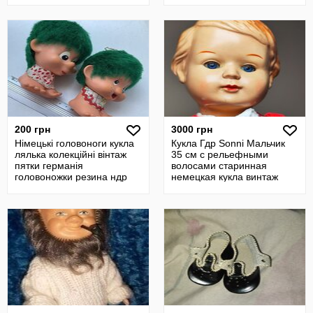
200 грн
3000 грн
Німецькі головоноги кукла
Кукла Гдр Sonni Мальчик
лялька колекційні вінтаж
35 см с рельефными
пятки германія
волосами старинная
головоножки резина ндр
немецкая кукла винтаж
гдр кукла
Германия