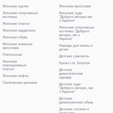
Женские куртки
Женские кроссовки
Женские спортивные
Женские худи
костюмы
"Доброго вечора ми
з України"
Женские платья
Женские спортивные
Женские кардиганы
костюмы "Доброго
вечора, ми з
Женская обувь
України"
Женские кожаные
Наряды для мамы и
кроссовки
дочки
Плитоноски
Детские самокаты
Женские
Куклы LoL Surprise
повседневные
платья
Детская
демисезонная
Женские кофты
одежда
Тактические рюкзаки
Детские худи
"Доброго вечора, ми
з України"
Детская
демисезонная обувь
Детские столики и
стульчики