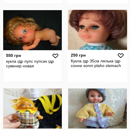
одежде
250 грн
550 грн
Кукла гдр 35см лялька гдр
кукла гдр пупс пупсик гдр
сонни sonni plaho steinach
сувенир новая