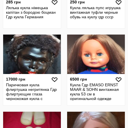
285 грн
250 грн
Лялька кукла німецька
Кукла лялька пупс игрушка
капітан з бородою боцман
винтажная туфли черные
Гдр кукла Германия
обувь на куклу гдр ссср
17000 грн
6500 грн
Паричковая кукла
Кукла Гдр EMASO ERNST
флиртушка негритянка Гдр
MAAR & SOHN винтажная
флиртующие глаза
кукла 53 см в
чернокожая кукла с
оригинальной одежде
флиртующими глазами
Германия