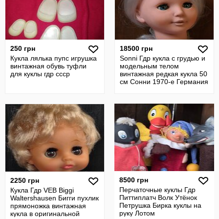
250 грн
18500 грн
Кукла лялька пупс игрушка
Sonni Гдр кукла с грудью и
винтажная обувь туфли
модельным телом
для куклы гдр ссср
винтажная редкая кукла 50
см Сонни 1970-е Германия
8500 грн
2250 грн
Перчаточные куклы Гдр
Кукла Гдр VEB Biggi
Питтиплатч Волк Утёнок
Waltershausen Бигги пухлик
Петрушка Бирка куклы на
прямоножка винтажная
руку Лотом
кукла в оригинальной