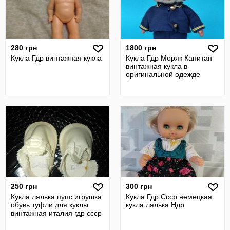
280 грн
1800 грн
Кукла Гдр винтажная кукла
Кукла Гдр Моряк Капитан
винтажная кукла в
оригинальной одежде
250 грн
300 грн
Кукла лялька пупс игрушка
Кукла Гдр Ссср немецкая
обувь туфли для куклы
кукла лялька Ндр
винтажная италия гдр ссср