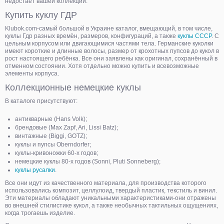
недостает вашей коллекции.
Купить куклу ГДР
Klubok.com-самый большой в Украине каталог, вмещающий, в том числе,
куклы Гдр разных времён, размеров, конфигураций, а также
куклы СССР
. С
цельным корпусом или двигающимися частями тела. Германские куколки
имеют короткие и длинные волосы, размер от крохотных пупсов до кукол в
рост настоящего ребёнка. Все они заявлены как оригинал, сохранённый в
отменном состоянии. Хотя отдельно можно купить и всевозможные
элементы корпуса.
Коллекционные немецкие куклы
В каталоге присутствуют:
антикварные (Hans Volk);
брендовые (Max Zapf, Ari, Lissi Batz);
винтажные (Biggi, GOTZ);
куклы и пупсы Oberndorfer;
куклы-кривоножки 60-х годов;
немецкие куклы 80-х годов (Sonni, Pluti Sonneberg);
куклы русалки
.
Все они идут из качественного материала, для производства которого
использовались композит, целлулоид, твердый пластик, текстиль и винил.
Эти материалы обладают уникальными характеристиками-они отражены
во внешней стилистике кукол, а также необычных тактильных ощущениях,
когда трогаешь изделие.