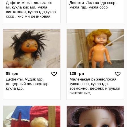
Дефети можл, лялька кіс
Дефети. Лялька гдр ссср,
мі, кукла кис ми, кукла
кукла гдр, кукла ссср
винтажная, кукла гдр,кукла
ссср , кис ми резиновая.
98 грн
128 грн
Дефекты. Чудик гдр,
Маленькая рыжеволосая
пещерный человек гдр,
кукла ссср, кукла гдр
кукла гдр.
возможно, дефект, игрушки
винтажные,