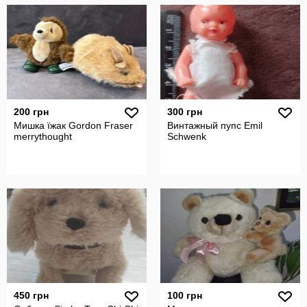
200 грн
300 грн
Мишка їжак Gordon Fraser
Винтажный пупс Emil
merrythought
Schwenk
450 грн
100 грн