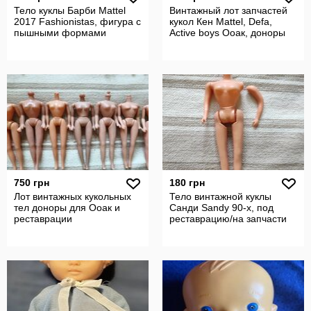
Тело куклы Барби Mattel
Винтажный лот запчастей
2017 Fashionistas, фигура с
кукол Кен Mattel, Defa,
пышными формами
Active boys Ооак, доноры
750 грн
180 грн
Лот винтажных кукольных
Тело винтажной куклы
тел доноры для Ооак и
Санди Sandy 90-х, под
реставрации
реставрацию/на запчасти