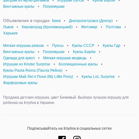
фигурки из мультфильмов
•
Игрушки пупсы
•
Куклы Барби
•
Винтажные куклы
•
Погремушки
Объявления в городах:
Киев
•
Днепропетровск (Днепр)
•
Львов
•
Кировоград (Кропивницький)
•
Житомир
•
Полтава
•
Харьков
Мягкая игрушка рюкзак
•
Пупсы
•
Куклы СССР
•
Куклы Гдр
•
Винтажные куклы
•
Погремушки
•
Куклы Барби
•
Одежда для кукол
•
Мягкая игрушка медведь
•
Игрушки из Kinder Surprise
•
Коллекционные куклы
•
Куклы Paola Reina (Паола Рейна)
•
Игрушки Май Литл Пони (My Little Pony)
•
Куклы LoL Surprise
•
Фарфоровые куклы
Продажа детских игрушек, цвет Бежевый. Выбери лучшую игрушку для
ребенка на Клубок в Украине.
Подписывайтесь на Клубок в социальных сетях