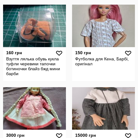
160 грн
150 грн
Взуття лялька обувь кукла
Футболка для Кена, Барбі,
туфли черевики тапочки
оригінал
ботиночки блайз бжд мини
барби
3000 грн
15000 грн