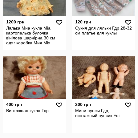
1200 грн
120 грн
Лялька Миа кукла Міа
Сукня для ляльки Гдр 28-32
картопелька булочка
см платье для куклы
вінілова шарнірна 30 см
одяг коробка Мия Мія
картошка
400 грн
200 грн
Винтажная кукла Гдр
Мини пупсы Гдр,
винтажный пупсик Edi