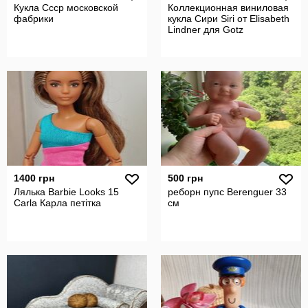
Кукла Ссср московской
Коллекционная виниловая
фабрики
кукла Сири Siri от Elisabeth
Lindner для Gotz
1400 грн
500 грн
Лялька Barbie Looks 15
реборн пупс Berenguer 33
Carla Карла петітка
см