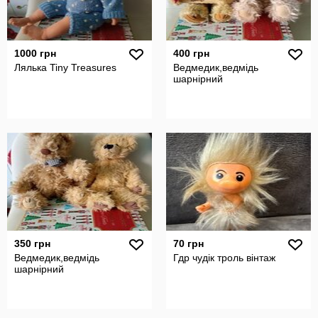
1000 грн
400 грн
Лялька Tiny Treasures
Ведмедик,ведмідь
шарнірний
350 грн
70 грн
Ведмедик,ведмідь
Гдр чудік троль вінтаж
шарнірний