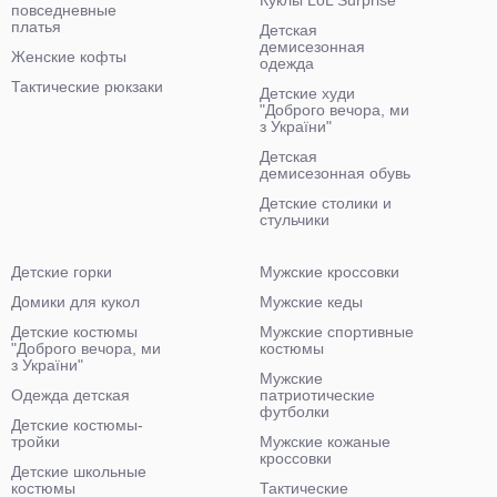
Куклы LoL Surprise
повседневные
платья
Детская
демисезонная
Женские кофты
одежда
Тактические рюкзаки
Детские худи
"Доброго вечора, ми
з України"
Детская
демисезонная обувь
Детские столики и
стульчики
Детские горки
Мужские кроссовки
Домики для кукол
Мужские кеды
Детские костюмы
Мужские спортивные
"Доброго вечора, ми
костюмы
з України"
Мужские
Одежда детская
патриотические
футболки
Детские костюмы-
тройки
Мужские кожаные
кроссовки
Детские школьные
костюмы
Тактические