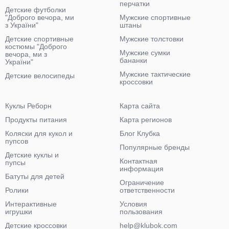
перчатки
Детские футболки
"Доброго вечора, ми
Мужские спортивные
з України"
штаны
Детские спортивные
Мужские толстовки
костюмы "Доброго
Мужские сумки
вечора, ми з
бананки
України"
Мужские тактические
Детские велосипеды
кроссовки
Куклы Реборн
Карта сайта
Продукты питания
Карта регионов
Коляски для кукол и
Блог Клубка
пупсов
Популярные бренды
Детские куклы и
Контактная
пупсы
информация
Батуты для детей
Ограничение
Ролики
ответственности
Интерактивные
Условия
игрушки
пользования
Детские кроссовки
help@klubok.com