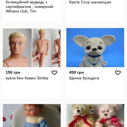
Колекційний ведмідь з
Кукла Ссср шагающая
сертифікатом , номерний
Althans club, Tim
150 грн
450 грн
кукла Кен Кевин Simba
Щенок бульдога