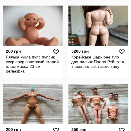
200 грн
5200 грн
Лялька кукла пупс пупсик
Корейське шарнірне тіло
ссср срср советский старий
для ляльок Паола Рейна та
пластмасса 23 см
інших ляльок такого типу
рельєфка
200 грн
250 грн