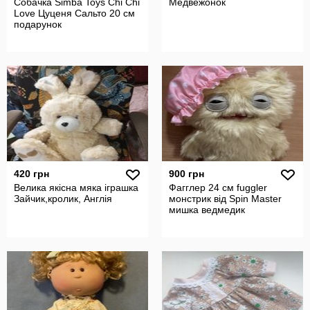
Собачка Simba Toys Chi Chi
Медвежонок
Love Цуценя Сальто 20 см
подарунок
420 грн
900 грн
Велика якісна мяка іграшка
Фагглер 24 см fuggler
Зайчик,кролик, Англія
монстрик від Spin Master
мишка ведмедик