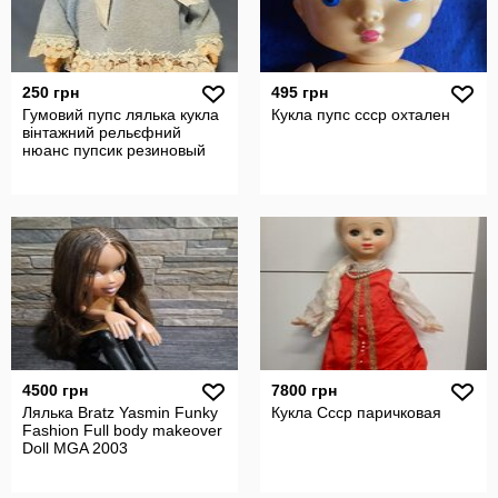
250 грн
495 грн
Гумовий пупс лялька кукла
Кукла пупс ссср охтален
вінтажний рельєфний
нюанс пупсик резиновый
4500 грн
7800 грн
Лялька Bratz Yasmin Funky
Кукла Ссср паричковая
Fashion Full body makeover
Doll MGA 2003