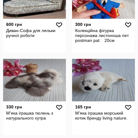
600 грн
300 грн
Диван-Софа для ляльки
Колекційна фігурка
ручної роботи
персонажа листоноша пет
postman pat . 20см
330 грн
165 грн
М'яка іграшка тюлень з
М'яка іграшка морський
натурального хутра
котик бренду living nature.