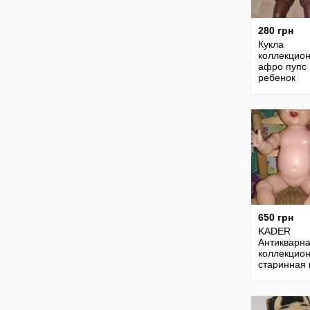
280 грн
Кукла
коллекцио
афро пупс
ребенок
мулат,этни
650 грн
KADER
Антикварн
коллекцио
старинная 
пупс кукол
редкая кад
Гонконг,ви
зубки