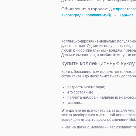
Доска объявлений
›
Игрушки
›
Игрушки для
Объявления в городах:
Днепропетровс
Кировоград (Кропивницький)
•
Харьков
Коллекционирование-довольно популярное 
удовольствие. Одним из популярных издел
любви к их оригинальным нарядам, превр
Девочки вырастают, а любимые игрушки ос
Купить коллекционную куклу
Как и с большинством предметов коллекц
сотен гривен до нескольких тысяч доллар
редкость экземпляра;
его состояние;
полнота набора и наличие всех аксесс
упаковка.
Это далеко не все критерии, ведь для мно
важно разбираться в истинной ценности п
вещей для души, то доска объявлений klub
У нас на доске объявлений вас ожидают р