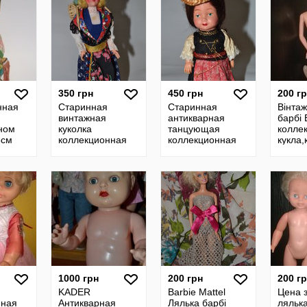
350 грн
450 грн
200 г
нная
Старинная
Старинная
Вінта
винтажная
антикварная
барбі
ном
куколка
танцующая
колле
5см
коллекционная
коллекционная
кукла,
кукла винтаж
механическая
типу 
редкость
кукла,винтаж
винта
редкость куколка
в родном
1000 грн
200 грн
200 г
KADER
Barbie Mattel
Цена з
нная
Антикварная
Лялька барбі
ляльк