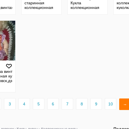
старинная
Кукла
колле
р,винтаж
коллекционная
коллекционная
куколк
рмания
кукла пупс
Барби,оригинал
кукла,
куколка редкая
маттел
ремон
подвижный
язычек кадер
винтаж
ла винтажная
ная куколка
вск,дзи,италия
3
4
5
6
7
8
9
10
→
Поддер