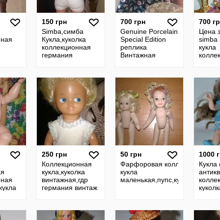
150 грн
700 грн
700 г
Simba,симба
Genuine Porcelain
Цена з
нная
Кукла,куколка
Special Edition
simba 
коллекционная
реплика
кукла
германия
Винтажная
колле
ческая
коллекционная
русал
фарфоровая
русал
кукла
Матте
антикварная
ляльк
250 грн
50 грн
1000 
Коллекционная
Фарфоровая коллекционная
Кукла
ая
кукла,куколка
кукла
антик
нная
винтажная,гдр
маленькая,пупс,куколка.6,5см
колле
кукла
германия винтаж
куколк
ка
одежда родная
винта
ер
винта
нтаж
ретро