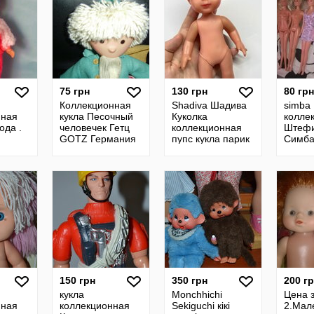
75 грн
130 грн
80 грн
Коллекционная
Shadiva Шадива
simba
нная
кукла Песочный
Куколка
колле
ода .
человечек Гетц
коллекционная
Штефи
GOTZ Германия
пупс кукла парик
Симба 
оригинал клеймо
паричковая
Барби
номер
Реплика
репродукция
150 грн
350 грн
200 г
кукла
Monchhichi
Цена 
нная
коллекционная
Sekiguchi кікі
2.Мал