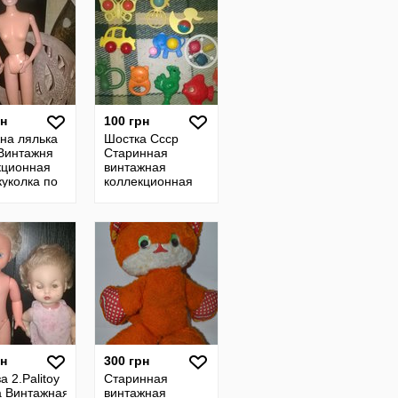
рн
100 грн
жна лялька
Шостка Ссср
 Винтажня
Старинная
кционная
винтажная
куколка по
коллекционная
барби
игрушка
ж
погремушка
целлулоид.кукла
рн
300 грн
а 2.Palitoy
Старинная
а Винтажная
винтажная