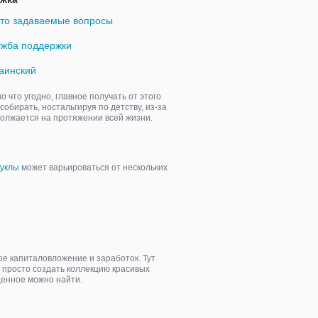
то задаваемые вопросы
жба поддержки
аинский
что угодно, главное получать от этого
бирать, ностальгируя по детству, из-за
должается на протяжении всей жизни.
уклы
может варьироваться от нескольких
хое капиталовложение и заработок. Тут
 просто создать коллекцию красивых
 ценное можно найти.