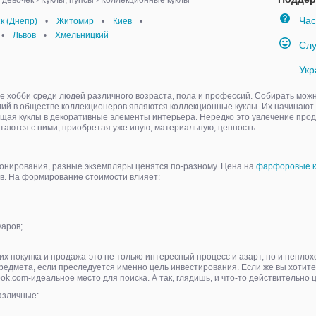
 девочек
›
Куклы, пупсы
›
Коллекционные куклы
Час
к (Днепр)
•
Житомир
•
Киев
•
•
Львов
•
Хмельницкий
Слу
Укр
хобби среди людей различного возраста, пола и профессий. Собирать можно 
ий в обществе коллекционеров являются коллекционные куклы. Их начинают со
ащая куклы в декоративные элементы интерьера. Нередко это увлечение про
таются с ними, приобретая уже иную, материальную, ценность.
ионирования, разные экземпляры ценятся по-разному. Цена на
фарфоровые к
ов. На формирование стоимости влияет:
уаров;
гих покупка и продажа-это не только интересный процесс и азарт, но и непло
редмета, если преследуется именно цель инвестирования. Если же вы хотите
ok.com-идеальное место для поиска. А так, глядишь, и что-то действительно
азличные: