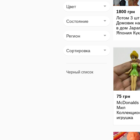
Цвет
1800 грн
Лотом 3 шт
Состояние
Домовик на
в дом Japa
Япония Кук
Регион
Домовой
Домовёнок
коллекцио
Сортировка
кукла фигу
Черный список
75 грн
McDonalds
Мил
Коллекцио
игрушка
Макдональ
Кукла
коллекцио
куколка ди