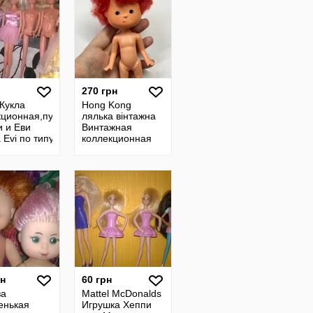
270 грн
 Кукла
Hong Kong
кционная,пупс
лялька вінтажна
 и Еви
Винтажная
Evi по типу
коллекционная
куколка кукла
Гонконг пупсик
гримаска
мимическая
рн
60 грн
за
Mattel McDonalds
енькая
Игрушка Хеппи