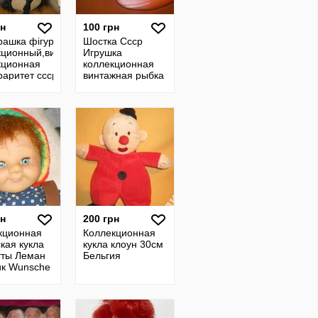
рн
100 грн
грашка фігурка Ежик
Шостка Ссср
кционный,винтажная
Игрушка
кционная
коллекционная
раритет ссср
винтажная рыбка
целлулоид
коллекционная
кукла старинная
рн
200 грн
кционная
Коллекционная
кая кукла
кукла клоун 30см
тты Леман
Бельгия
к Wunsche
l Zapf
on
ния
нал