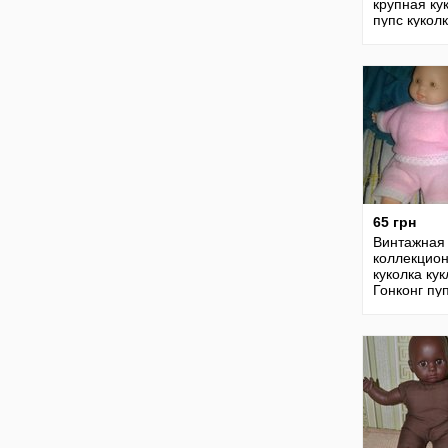
крупная кук
пупс кукол
чудик
65 грн
Винтажная
коллекцио
куколка кук
Гонконг пу