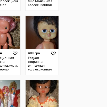
.коллекционная
мил Маленькая
жная
коллекционная
а,пупс
куколка Барби
едкая,винтаж
балерина кукла
маттел
рн
400 грн
кционная
Редкая
жная
старинная
колка,кукла,пупс
винтажная
терная
коллекционная
ермания ари
болгарская кукла
большие глаза
пупс ссср куколка
винтаж