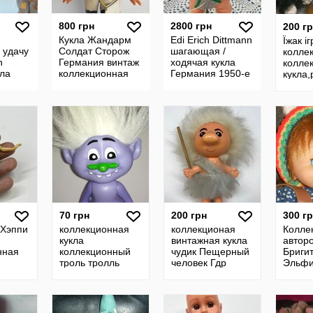
800 грн
2800 грн
200 г
Кукла Жандарм
Edi Erich Dittmann
Їжак і
 удачу
Солдат Сторож
шагающая /
колле
n
Германия винтаж
ходячая кукла
колле
ла
коллекционная
Германия 1950-е
кукла,
фигурка керамика
г.винтаж
коллекционная
нная
игрушка редкость
рка
70 грн
200 грн
300 г
 Хэппи
коллекционная
коллекционая
Колле
кукла
винтажная кукла
авторс
нная
коллекционный
чудик Пещерный
Бриги
троль тролль
человек Гдр
Эльфи
дс
тролик чудик пупс
оригинал
Wichte
зубастик
коллекционная
Creati
нная
винтажная
Герма
нь
Германия
ориги