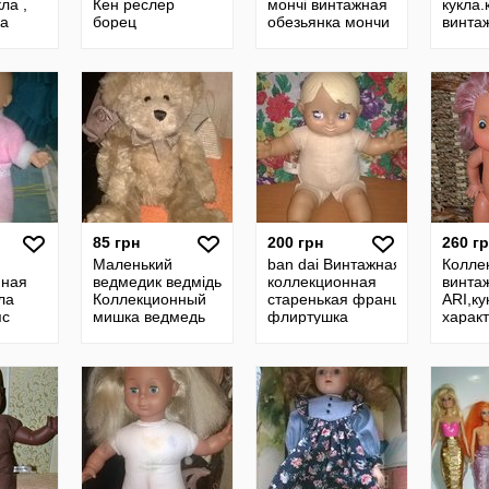
ла ,
Кен реслер
мончі винтажная
кукла
ка
борец
обезьянка мончи
винта
шарнирный
коллекционная
куколк
LANARD TOYS
кукла игрушка
ссср,р
LTD,Hasbro
мишка бодя
85 грн
200 грн
260 г
Маленький
ban dai Винтажная
Колле
нная
ведмедик ведмідь
коллекционная
винта
ла
Коллекционный
старенькая французская
ARI,ку
пс
мишка ведмедь
флиртушка
харак
игрушка кукла
куколка,кукла,пупс,флирт
гдр,г