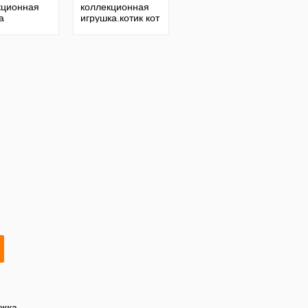
кционная
коллекционная
а
игрушка.котик кот
Англия,палитой,
ссср кукла
т,реставрация
жка