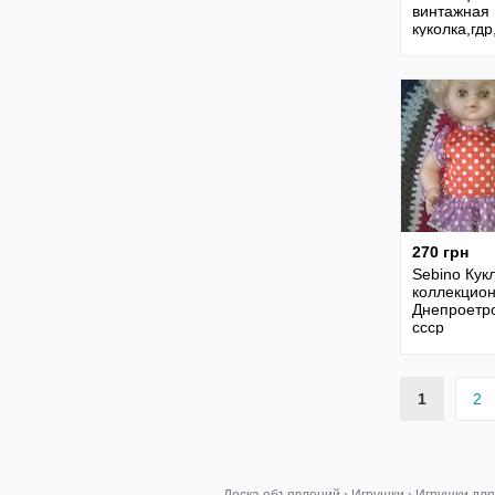
винтажная
куколка,гд
,редкая,ге
270 грн
Sebino Кук
коллекцион
Днепроетро
ссср
1
2