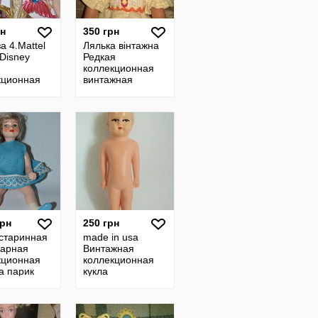
рн
350 грн
а 4.Mattel
Лялька вінтажна
Disney
Редкая
коллекционная
кционная
винтажная
ка Барби
куколка,кукла
очка,краб
мулатка афро
л кайла
этническая
старинная
грн
250 грн
 старинная
made in usa
варная
Винтажная
кционная
коллекционная
а парик
кукла
жная
старинная,пупсик
ж композит
Сша редкая пупс
Антикварная
лялька