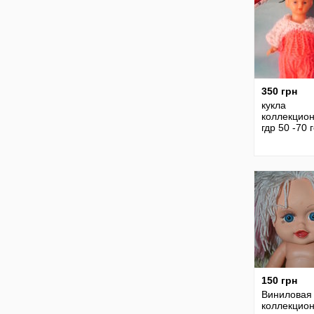
динь фея
350 грн
кукла
коллекцио
гдр 50 -70 г
150 грн
Виниловая
коллекцио