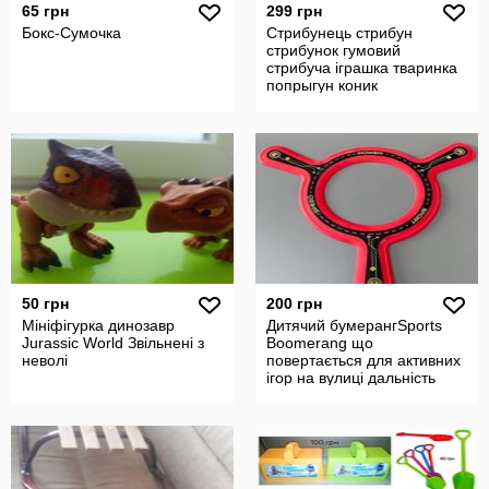
65 грн
299 грн
Бокс-Сумочка
Стрибунець стрибун
стрибунок гумовий
стрибуча іграшка тваринка
попрыгун коник
50 грн
200 грн
Мініфігурка динозавр
Дитячий бумерангSports
Jurassic World Звільнені з
Boomerang що
неволі
повертається для активних
ігор на вулиці дальність
польоту 15 20