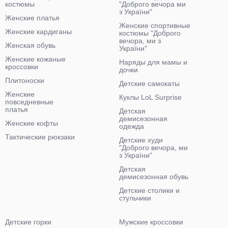
костюмы
"Доброго вечора ми
з України"
Женские платья
Женские спортивные
Женские кардиганы
костюмы "Доброго
вечора, ми з
Женская обувь
України"
Женские кожаные
Наряды для мамы и
кроссовки
дочки
Плитоноски
Детские самокаты
Женские
Куклы LoL Surprise
повседневные
платья
Детская
демисезонная
Женские кофты
одежда
Тактические рюкзаки
Детские худи
"Доброго вечора, ми
з України"
Детская
демисезонная обувь
Детские столики и
стульчики
Детские горки
Мужские кроссовки