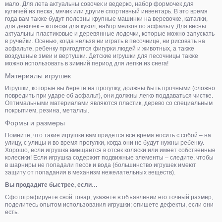
мало. Для лета актуальны совочек и ведерко, набор формочек для
куличей из песка, мячик или другие спортивный инвентарь. В это время
года вам также будут полезны крупные машинки на веревочке, каталки,
для девочек – коляски для кукол, набор мелков по асфальту. Для весны
актуальны пластиковые и деревянные лодочки, которые можно запускать
в ручейки. Осенью, когда нельзя ни играть в песочнице, ни рисовать на
асфальте, ребенку пригодятся фигурки людей и животных, а также
воздушные змеи и вертушки. Детские игрушки для песочницы также
можно использовать в зимний период для лепки из снега!
Материалы игрушек
Игрушки, которые вы берете на прогулку, должны быть прочными (сложно
повредить при ударе об асфальт), они должны легко поддаваться чистке.
Оптимальными материалами являются пластик, дерево со специальным
покрытием, резина, металлы.
Формы и размеры
Помните, что такие игрушки вам придется все время носить с собой – на
улицу, с улицы и во время прогулки, когда они не будут нужны ребенку.
Хорошо, если игрушка вмещается в отсек коляски или имеет собственные
колесики! Если игрушка содержит подвижные элементы – следите, чтобы
в шарниры не попадали песок и вода (большинство игрушек имеют
защиту от попадания в механизм нежелательных веществ).
Вы продадите быстрее, если…
Сфотографируете свой товар, укажете в объявлении его точный размер,
поделитесь опытом использования игрушки; опишете дефекты, если они
есть.