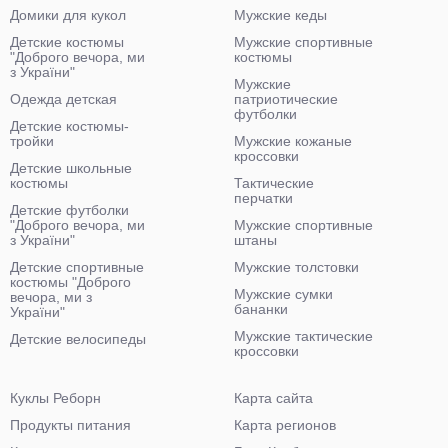
Домики для кукол
Мужские кеды
Детские костюмы
Мужские спортивные
"Доброго вечора, ми
костюмы
з України"
Мужские
Одежда детская
патриотические
футболки
Детские костюмы-
тройки
Мужские кожаные
кроссовки
Детские школьные
костюмы
Тактические
перчатки
Детские футболки
"Доброго вечора, ми
Мужские спортивные
з України"
штаны
Детские спортивные
Мужские толстовки
костюмы "Доброго
Мужские сумки
вечора, ми з
бананки
України"
Мужские тактические
Детские велосипеды
кроссовки
Куклы Реборн
Карта сайта
Продукты питания
Карта регионов