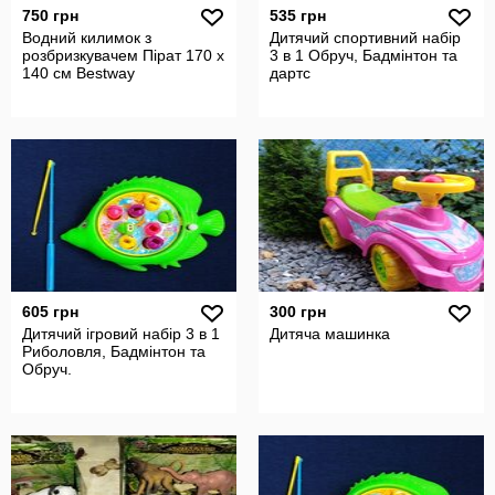
750 грн
535 грн
Водний килимок з
Дитячий спортивний набір
розбризкувачем Пірат 170 x
3 в 1 Обруч, Бадмінтон та
140 см Bestway
дартс
605 грн
300 грн
Дитячий ігровий набір 3 в 1
Дитяча машинка
Риболовля, Бадмінтон та
Обруч.