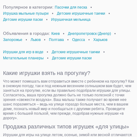
Популярное в категории:
Пасочки для песка
•
Игрушка мыльные пузыри
•
Детские игрушечные такчки
•
Детские игрушки паски
•
Игрушечная мельница
Объявления в городах:
Киев
•
Днепропетровск (Днепр)
•
Запорожье
•
Львов
•
Полтава
•
Одесса
•
Харьков
Игрушки для игр в воде
•
Детские игрушечные такчки
•
Метательные планеры
•
Детские игрушки паски
Какие игрушки взять на прогулку?
Что может помешать вам отправиться вместе с ребенком на прогулку? Как
в снежную погоду, так и под нежным весенним солнышком вам будет, чем
заняться на прогулке, если вы правильно подобрали игрушки для улицы.
Согласитесь, ваша прогулка должно быть не только полезной с точки
зрения «свежести воздуха». Ваш малыш также получает во время нее
шанс поразмяться – ведь на улице гораздо больше места, чем в вашем
доме, познать новый мир и пообщаться с другими ребята. Проведите
время с большей пользой, чем прежде, подобрав нужные игрушки «в
дорогу».
Продажа различных типов игрушек «для улицы»
Игрушки для игры на улице летом, осенью, зимой или весной отличаются