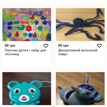
50 грн
50 грн
Пасочки дитячі / набір для
Декоративний волохатий
пісочниці
павук-