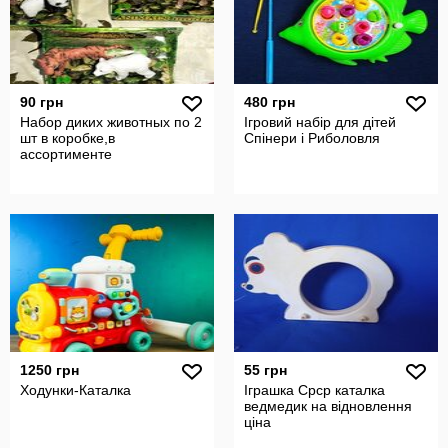
90 грн
480 грн
Набор диких животных по 2
Ігровий набір для дітей
шт в коробке,в
Спінери i Риболовля
ассортименте
1250 грн
55 грн
Ходунки-Каталка
Іграшка Срср каталка
ведмедик на відновлення
ціна