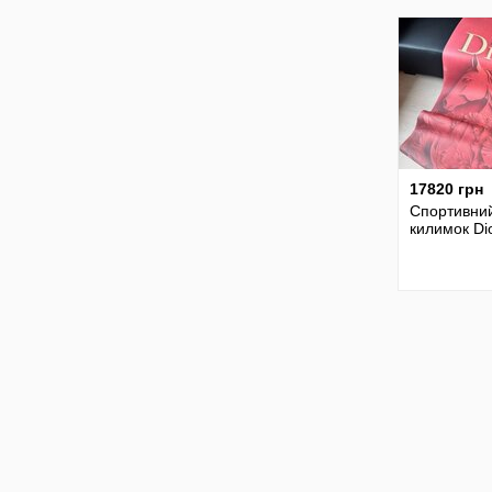
гімнастики
17820 грн
Спортивни
килимок Di