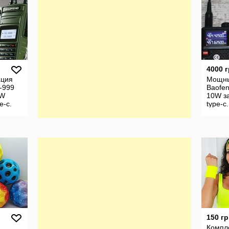
4000 
ция
Мощны
-999
Baofe
0W
10W з
e-c.
type-c.
150 гр
Компле