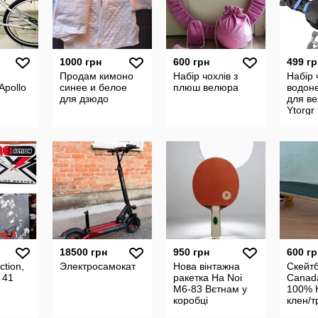
1000 грн
600 грн
499 гр
Продам кимоно
Набір чохлів з
Набір 
Apollo
синее и белое
плюш велюра
водон
для дзюдо
для в
Ytorgr
водон
18500 грн
950 грн
600 гр
tion,
Электросамокат
Нова вінтажна
Скейт
 41
ракетка Ha Noi
Canad
M6-83 Вєтнам у
100% 
коробці
клен/
скейт