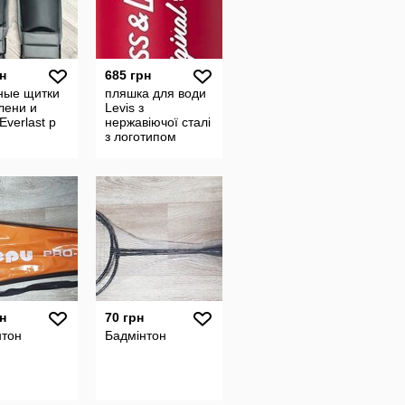
н
685 грн
ные щитки
пляшка для води
лени и
Levis з
Everlast р
нержавіючої сталі
з логотипом
н
70 грн
нтон
Бадмінтон