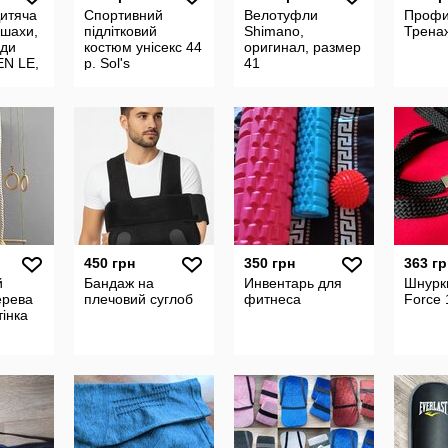
итяча
Спортивний
Велотуфли
Профи
 шахи,
підлітковий
Shimano,
Трена
рди
костюм унісекс 44
оригинал, размер
EN LE,
р. Sol's
41
складається з
р 28,8
жовто-зеленої
куртки та
відповідних
450 грн
350 грн
363 гр
й
Бандаж на
Инвентарь для
Шнурки
ерева
плечовий суглоб
фитнеса
Force 
тінка