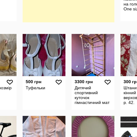
на гол
One si
500 грн
3300 грн
300 гр
розмір
Туфельки
Дитячий
Штани,
спортивний
кінний
куточок
верхо
гімнастичний мат
р. 42.