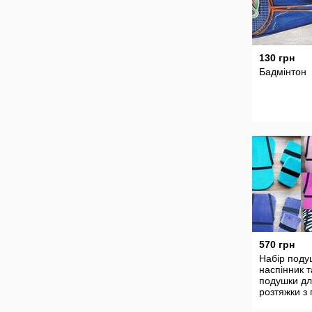
130 грн
Бадмінтон
570 грн
Набір поду
наспінник т
подушки д
розтяжки з
велюра дл