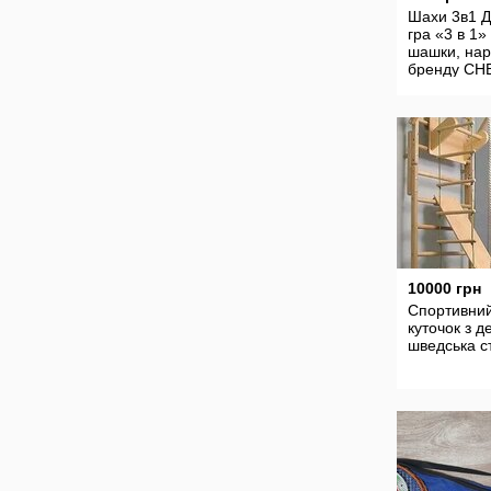
Шахи 3в1 Д
гра «3 в 1»
шашки, на
бренду CH
модель
1666.розмі
28,8 1,7см
10000 грн
Спортивни
куточок з д
шведська с