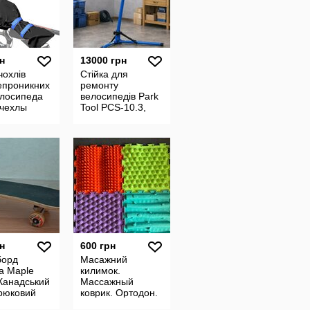
н
13000 грн
чохлів
Стійка для
епроникних
ремонту
елосипеда
велосипедів Park
 чехлы
Tool PCS-10.3,
епроницаемые
тримач для
паперових
рушників та
робочій піднос
н
600 грн
борд
Масажний
a Maple
килимок.
Канадський
Массажный
трюковий
коврик. Ортодон.
Коврики. Килимки