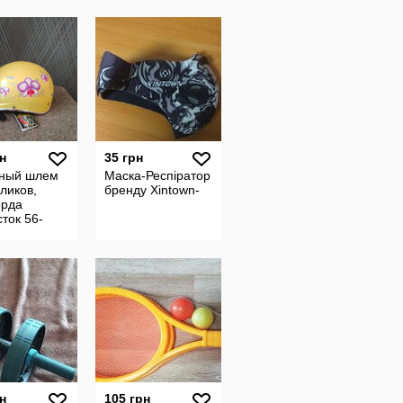
н
35 грн
ный шлем
Маска-Респіратор
ликов,
бренду Xintown-
орда
ток 56-
н
105 грн