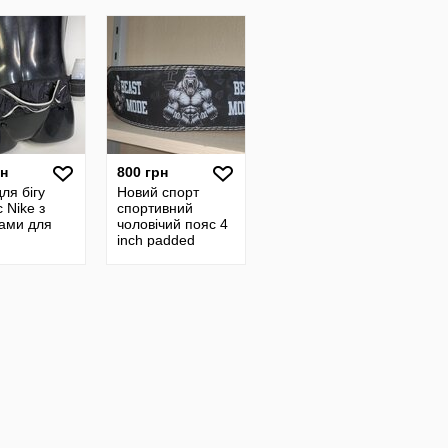
рн
800 грн
ля бігу
Новий спорт
с Nike з
спортивний
ами для
чоловічий пояс 4
inch padded
ований, зі
leather belt
відбиваюча
black/gray gorilla
й Н8029
wear