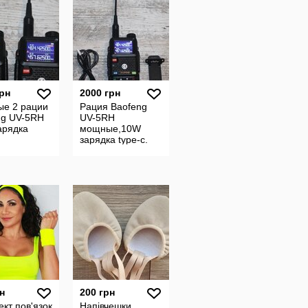
грн
2000 грн
е 2 рации
Рация Baofeng
ng UV-5RH
UV-5RH
арядка
мощные,10W
зарядка type-c.
н
200 грн
кт пов'язок
Напівчешки