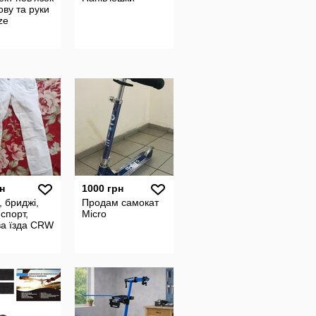
ову та руки
ze
н
1000 грн
 бриджі,
Продам самокат
 спорт,
Micro
ва їзда CRW