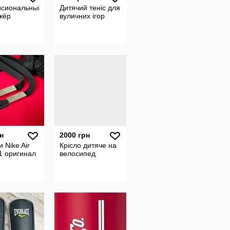
сиональный
Дитячий теніс для
жёр
вуличних ігор
н
2000 грн
 Nike Air
Крісло дитяче на
1 оригинал
велосипед