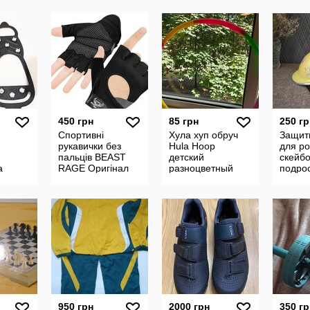
450 грн
85 грн
250 гр
Спортивні
Хула хуп обруч
Защит
рукавички без
Hula Hoop
для ро
пальців BEAST
детский
скейб
а
RAGE Оригінал
разноцветный
подрос
58см
зящие
на
950 грн
2000 грн
350 гр