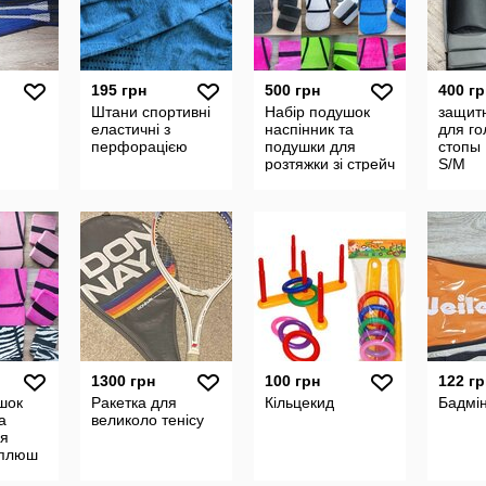
195 грн
500 грн
400 гр
Штани спортивні
Набір подушок
защит
еластичні з
наспінник та
для го
перфорацією
подушки для
стопы 
розтяжки зі стрейч
S/M
велюра
1300 грн
100 грн
122 гр
шок
Ракетка для
Кільцекид
Бадмі
а
великоло тенісу
ля
 плюш
я