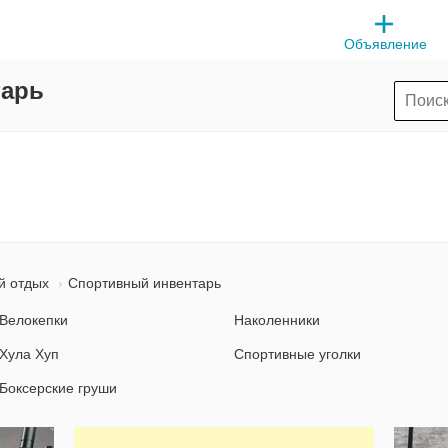
Объявление
тарь
й отдых
Спортивный инвентарь
Велокепки
Наколенники
Хула Хуп
Спортивные уголки
Боксерские груши