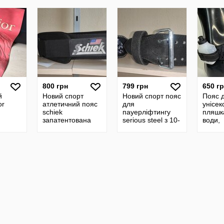
800 грн
799 грн
650 г
й
Новий спорт
Новий спорт пояс
Пояс д
or
атлетичний пояс
для
унісек
schiek
пауерліфтингу
пляшк
запатентована
serious steel з 10-
води,
модель із
мм замшевим
регуль
вишитим
покриттям,
світло
логотипом та
оснащений
чорни
американським
однозубцевою
прап