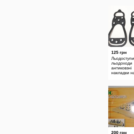
125 грн
Льодоступи
льодоходи
антиковзні
накладки н
взуття
антисколь
ледоходы 
обувь
200 грн