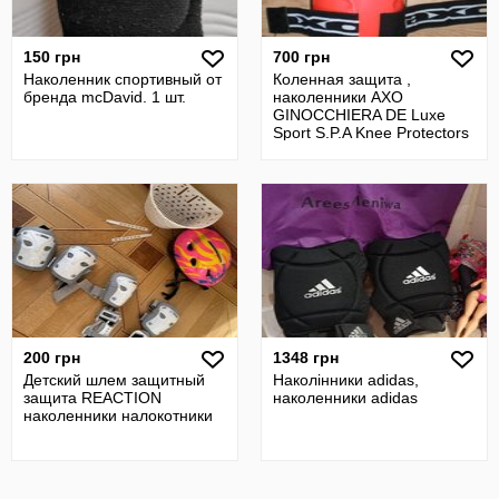
150 грн
700 грн
Наколенник спортивный от
Коленная защита ,
бренда mcDavid. 1 шт.
наколенники AXO
GINOCCHIERA DE Luxe
Sport S.P.A Knee Protectors
165 - 195 cm.
200 грн
1348 грн
Детский шлем защитный
Наколінники adidas,
защита REACTION
наколенники adidas
наколенники налокотники