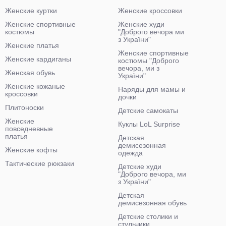
Женские куртки
Женские кроссовки
Женские спортивные
Женские худи
костюмы
"Доброго вечора ми
з України"
Женские платья
Женские спортивные
Женские кардиганы
костюмы "Доброго
вечора, ми з
Женская обувь
України"
Женские кожаные
Наряды для мамы и
кроссовки
дочки
Плитоноски
Детские самокаты
Женские
Куклы LoL Surprise
повседневные
платья
Детская
демисезонная
Женские кофты
одежда
Тактические рюкзаки
Детские худи
"Доброго вечора, ми
з України"
Детская
демисезонная обувь
Детские столики и
стульчики