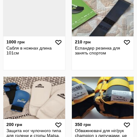
1000 грн
210 грн
Сабля в ножнах длина
Еспандер резинка для
101см
занять спортом
200 грн
350 грн
Защита ног чулочного типа
Обважнювачі для ніг/рук
для голени и стопы Matsa.
champion з липучками. це