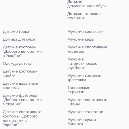
Детская
демисезонная обувь
Детские столики и
стульчики
Детские горки
Мужские кроссовки
Домики для кукол
Мужские кеды
Детские костюмы
Мужские спортивные
"Доброго вечора, ми
костюмы
з України"
Мужские
Одежда детская
патриотические
футболки
Детские костюмы-
тройки
Мужские кожаные
кроссовки
Детские школьные
костюмы
Тактические
перчатки
Детские футболки
"Доброго вечора, ми
Мужские спортивные
з України"
штаны
Детские спортивные
Мужские толстовки
костюмы "Доброго
Мужские сумки
вечора, ми з
бананки
України"