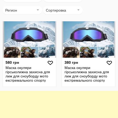
Регион
Сортировка
580 грн
380 грн
Маска окуляри
Маска окуляри
гірськолижна захисна для
гірськолижна захисна для
лиж для сноуборду мото
лиж для сноуборду мото
екстремального спорту
екстремального спорту
синій, унісекс
синій, унісекс