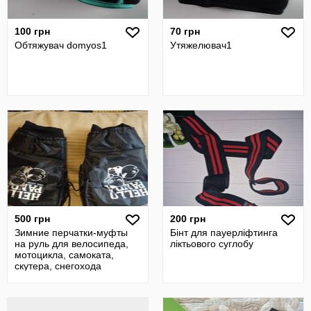
100 грн
70 грн
Обтяжувач domyos1
Утяжелювач1
500 грн
200 грн
Зимние перчатки-муфты
Бінт для пауерліфтинга
на руль для велосипеда,
ліктьового суглобу
мотоцикла, самоката,
скутера, снегохода