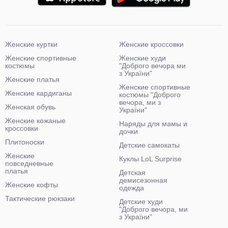
Женские куртки
Женские кроссовки
Женские спортивные
Женские худи
костюмы
"Доброго вечора ми
з України"
Женские платья
Женские спортивные
Женские кардиганы
костюмы "Доброго
вечора, ми з
Женская обувь
України"
Женские кожаные
Наряды для мамы и
кроссовки
дочки
Плитоноски
Детские самокаты
Женские
Куклы LoL Surprise
повседневные
платья
Детская
демисезонная
Женские кофты
одежда
Тактические рюкзаки
Детские худи
"Доброго вечора, ми
з України"