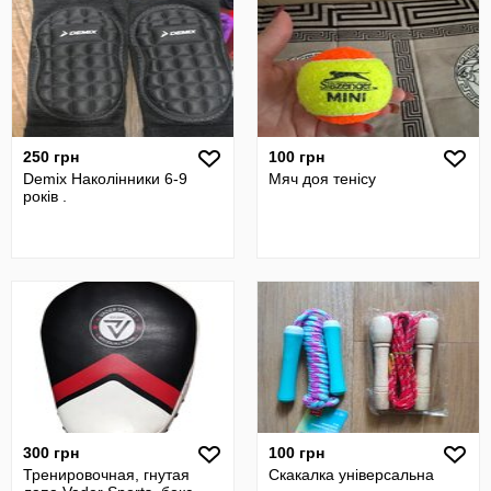
250 грн
100 грн
Demix Наколінники 6-9
Мяч доя тенісу
років .
300 грн
100 грн
Тренировочная, гнутая
Скакалка універсальна