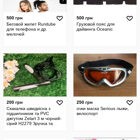
500 грн
500 грн
Беговой жилет Runitube
Грузовой пояс для
для телефона и др.
дайвинга Oceanic
мелочей
200 грн
250 грн
Скакалка швидкісна з
очки маска Serious лыжи,
підшипником та PVC
велоспорт
джгутом Zelart 3 м чорний-
сірий Н2279 Зручна та
надійна шви