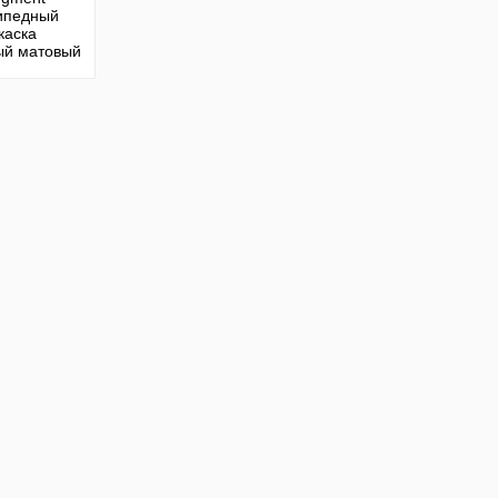
ипедный
каска
ый матовый
р M