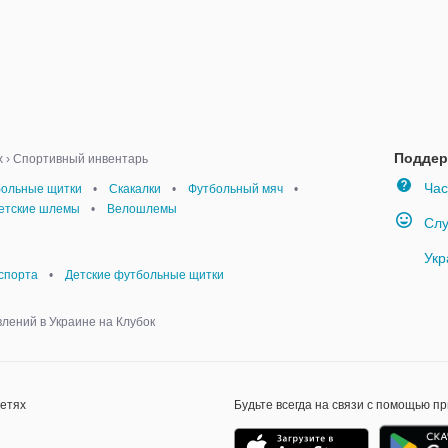
Поддер
х
›
Спортивный инвентарь
Час
больные щитки
•
Скакалки
•
Футбольный мяч
•
етские шлемы
•
Велошлемы
Слу
Укр
спорта
•
Детские футбольные щитки
влений в Украине на Клубок
сетях
Будьте всегда на связи с помощью п