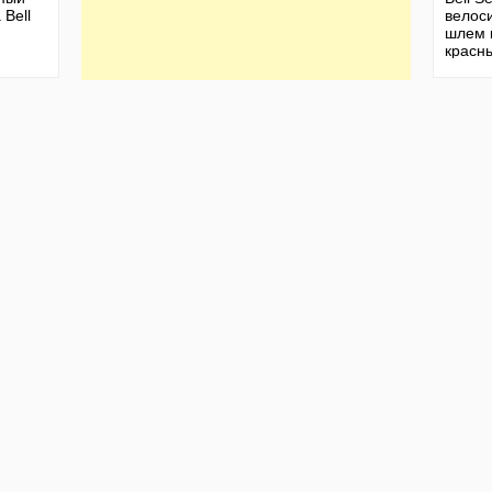
 Bell
велос
шлем 
красн
разме