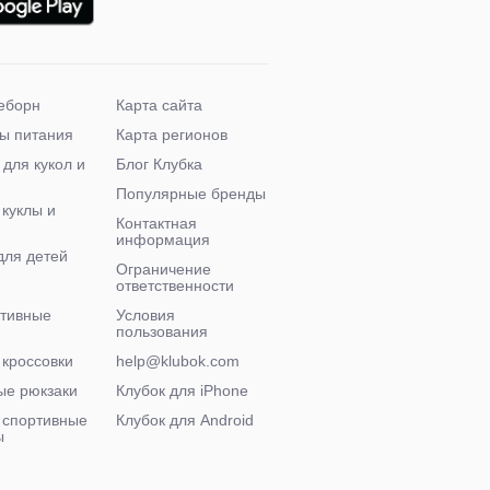
еборн
Карта сайта
ы питания
Карта регионов
 для кукол и
Блог Клубка
Популярные бренды
 куклы и
Контактная
информация
для детей
Ограничение
ответственности
ктивные
Условия
пользования
 кроссовки
help@klubok.com
ые рюкзаки
Клубок для iPhone
 спортивные
Клубок для Android
ы