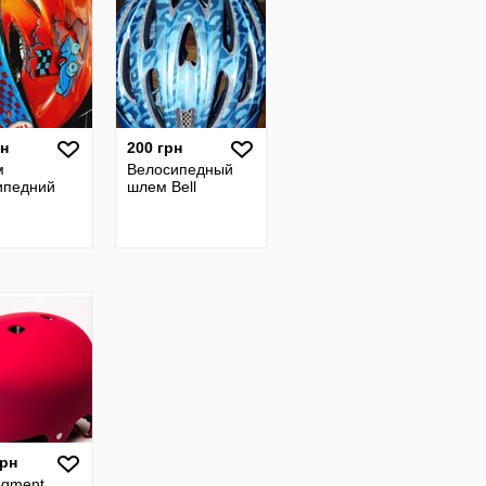
рн
200 грн
м
Велосипедный
ипедний
шлем Bell
грн
egment