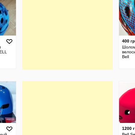
400 г
м
Шоло
ELL
велос
Bell
1200 
ный
Bell S