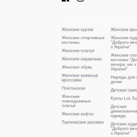
Женские куртки
Женские кро
Женские спортивные
Женские худ
костюмы
"Доброго ве
з України"
Женские платья
Женские спо
Женские кардиганы
костюмы "До
вечора, ми з
Женская обувь
України"
Женские кожаные
Наряды для
кроссовки
дочки
Плитоноски
Детские сам
Женские
Куклы LoL Su
повседневные
платья
Детская
демисезонн
Женские кофты
одежда
Тактические рюкзаки
Детские худи
"Доброго веч
з України"