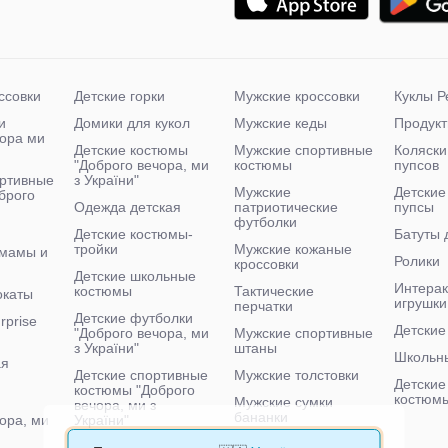
ссовки
Детские горки
Мужские кроссовки
Куклы Р
и
Домики для кукол
Мужские кеды
Продукт
чора ми
Детские костюмы
Мужские спортивные
Коляски
"Доброго вечора, ми
костюмы
пупсов
ртивные
з України"
Мужские
Детские
брого
Одежда детская
патриотические
пупсы
футболки
Детские костюмы-
Батуты 
тройки
Мужские кожаные
 мамы и
Ролики
кроссовки
Детские школьные
Интера
костюмы
Тактические
окаты
игрушки
перчатки
Детские футболки
rprise
Детские
"Доброго вечора, ми
Мужские спортивные
з України"
штаны
Школьн
ая
Детские спортивные
Мужские толстовки
Детские
костюмы "Доброго
костюм
Мужские сумки
вечора, ми з
бананки
ора, ми
України"
Мужские тактические
Детские велосипеды