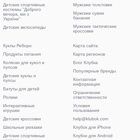
Детские спортивные
Мужские толстовки
костюмы "Доброго
Мужские сумки
вечора, ми з
бананки
України"
Мужские тактические
Детские велосипеды
кроссовки
Куклы Реборн
Карта сайта
Продукты питания
Карта регионов
Коляски для кукол и
Блог Клубка
пупсов
Популярные бренды
Детские куклы и
Контактная
пупсы
информация
Батуты для детей
Ограничение
Ролики
ответственности
Интерактивные
Условия
игрушки
пользования
Детские кроссовки
help@klubok.com
Школьные рюкзаки
Клубок для iPhone
Детские спортивные
Клубок для Android