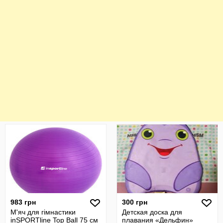
983 грн
300 грн
М'яч для гімнастики
Детская доска для
inSPORTline Top Ball 75 см
плавания «Дельфин»