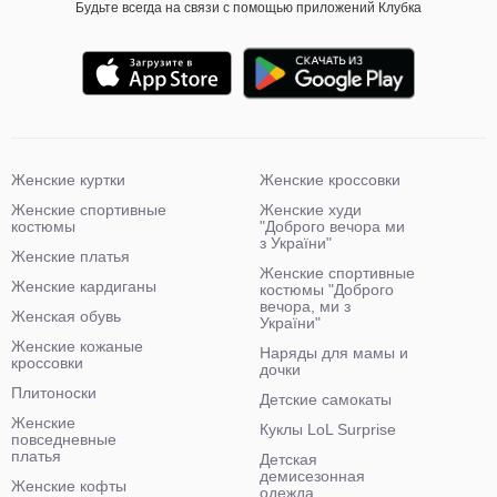
Будьте всегда на связи с помощью приложений Клубка
Женские куртки
Женские кроссовки
Женские спортивные
Женские худи
костюмы
"Доброго вечора ми
з України"
Женские платья
Женские спортивные
Женские кардиганы
костюмы "Доброго
вечора, ми з
Женская обувь
України"
Женские кожаные
Наряды для мамы и
кроссовки
дочки
Плитоноски
Детские самокаты
Женские
Куклы LoL Surprise
повседневные
платья
Детская
демисезонная
Женские кофты
одежда