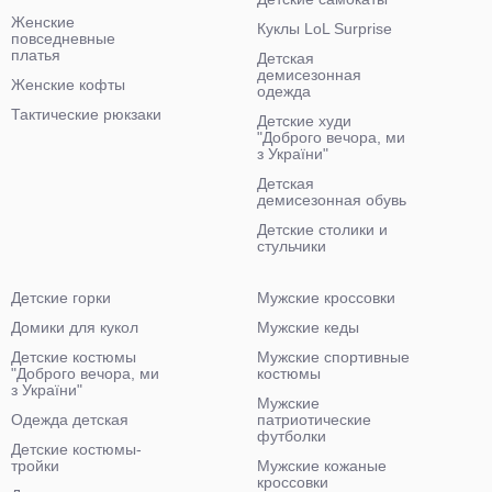
Женские
Куклы LoL Surprise
повседневные
платья
Детская
демисезонная
Женские кофты
одежда
Тактические рюкзаки
Детские худи
"Доброго вечора, ми
з України"
Детская
демисезонная обувь
Детские столики и
стульчики
Детские горки
Мужские кроссовки
Домики для кукол
Мужские кеды
Детские костюмы
Мужские спортивные
"Доброго вечора, ми
костюмы
з України"
Мужские
Одежда детская
патриотические
футболки
Детские костюмы-
тройки
Мужские кожаные
кроссовки