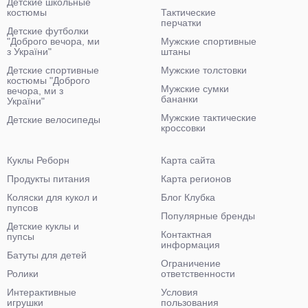
Детские школьные
костюмы
Тактические
перчатки
Детские футболки
"Доброго вечора, ми
Мужские спортивные
з України"
штаны
Детские спортивные
Мужские толстовки
костюмы "Доброго
Мужские сумки
вечора, ми з
бананки
України"
Мужские тактические
Детские велосипеды
кроссовки
Куклы Реборн
Карта сайта
Продукты питания
Карта регионов
Коляски для кукол и
Блог Клубка
пупсов
Популярные бренды
Детские куклы и
Контактная
пупсы
информация
Батуты для детей
Ограничение
Ролики
ответственности
Интерактивные
Условия
игрушки
пользования