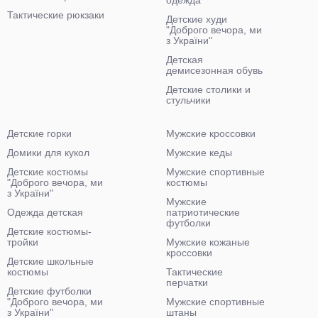
одежда
Тактические рюкзаки
Детские худи
"Доброго вечора, ми
з України"
Детская
демисезонная обувь
Детские столики и
стульчики
Детские горки
Мужские кроссовки
Домики для кукол
Мужские кеды
Детские костюмы
Мужские спортивные
"Доброго вечора, ми
костюмы
з України"
Мужские
Одежда детская
патриотические
футболки
Детские костюмы-
тройки
Мужские кожаные
кроссовки
Детские школьные
костюмы
Тактические
перчатки
Детские футболки
"Доброго вечора, ми
Мужские спортивные
з України"
штаны