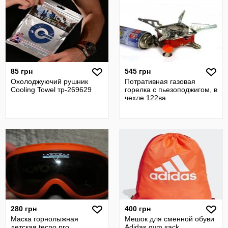
85 грн
545 грн
Охолоджуючий рушник
Потративная газовая
Cooling Towel тр-269629
горелка с пьезоподжигом, в
чехле 122ва
280 грн
400 грн
Маска горнолыжная
Мешок для сменной обуви
детская tecno pro
Adidas gym sack