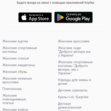
Будьте всегда на связи с помощью приложений Клубка
Женские куртки
Женские кроссовки
Женские спортивные
Женские худи
костюмы
"Доброго вечора ми
з України"
Женские платья
Женские спортивные
Женские кардиганы
костюмы "Доброго
вечора, ми з
Женская обувь
України"
Женские кожаные
Наряды для мамы и
кроссовки
дочки
Плитоноски
Детские самокаты
Женские
Куклы LoL Surprise
повседневные
платья
Детская
демисезонная
Женские кофты