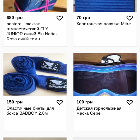
680 грн
70 грн
pastorelli рюкзак
Капитанская повязка Mitre
гимнастический FLY
JUNIOR синий Blu Notte-
Rosa синій темн
150 грн
100 грн
Эластичные бинты для
Детская горнолыжная
бокса BADBOY 2.6м
маска Cebe