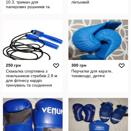
10.3, тримач для
ліктьовий.
паперових рушників та
робочій піднос
250 грн
300 грн
Скакалка спортивна з
Перчатки для карате,
лічильником стрибків 2.8 м
тхеквондо, дитячі
для фітнесу кардіо
тренувань та схуднення