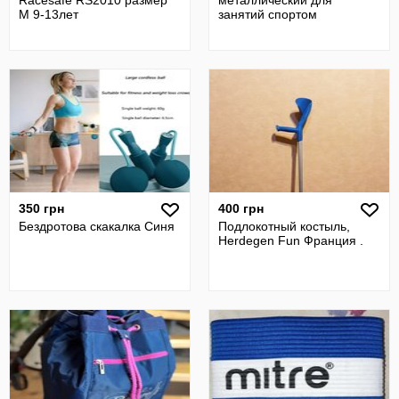
Racesafe RS2010 размер
металлический для
М 9-13лет
занятий спортом
350 грн
400 грн
Бездротова скакалка Синя
Подлокотный костыль,
Herdegen Fun Франция .