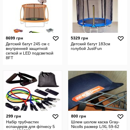
8699 грн
5329 грн
Детский батут 245 см с
Детский батут 183см
внутренней защитной
голубой JustFun
сеткой и LED подсветкой
8FT
299 грн
800 грн
Набір трубчастих
Шлем шолом каска Gray-
еспандерів для фітнесу 5
Nicolls размер L/XL 59-62