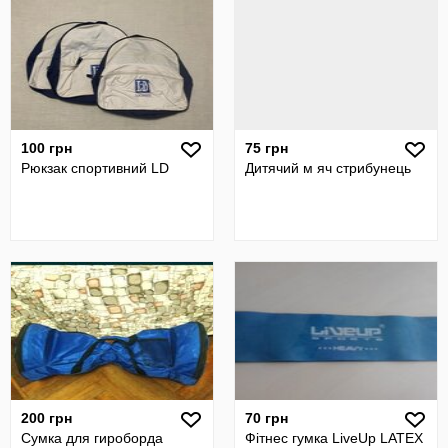
100 грн
75 грн
Рюкзак спортивний LD
Дитячий м яч стрибунець
200 грн
70 грн
Сумка для гироборда
Фітнес гумка LiveUp LATEX