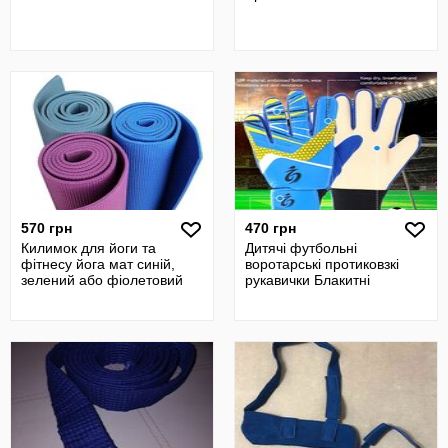
570 грн
470 грн
Килимок для йоги та
Дитячі футбольні
фітнесу йога мат синій,
воротарські протиковзкі
зелений або фіолетовий
рукавички Блакитні