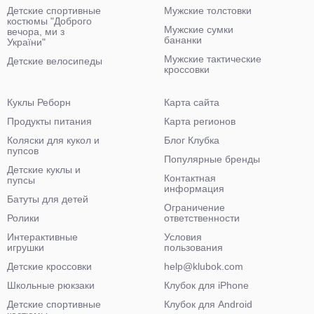
Детские спортивные
Мужские толстовки
костюмы "Доброго
Мужские сумки
вечора, ми з
бананки
України"
Мужские тактические
Детские велосипеды
кроссовки
Куклы Реборн
Карта сайта
Продукты питания
Карта регионов
Коляски для кукол и
Блог Клубка
пупсов
Популярные бренды
Детские куклы и
Контактная
пупсы
информация
Батуты для детей
Ограничение
Ролики
ответственности
Интерактивные
Условия
игрушки
пользования
Детские кроссовки
help@klubok.com
Школьные рюкзаки
Клубок для iPhone
Детские спортивные
Клубок для Android