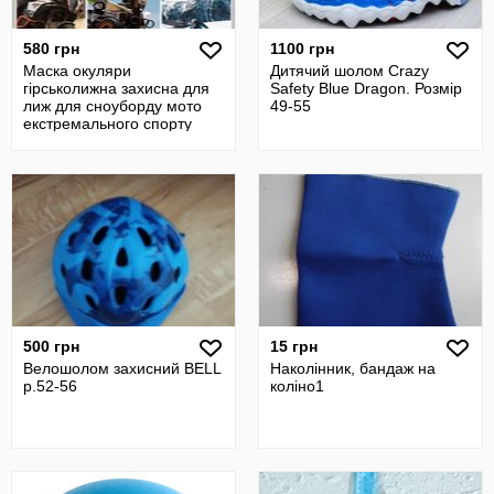
580 грн
1100 грн
Маска окуляри
Дитячий шолом Crazy
гірськолижна захисна для
Safety Blue Dragon. Розмір
лиж для сноуборду мото
49-55
екстремального спорту
синій, унісекс
500 грн
15 грн
Велошолом захисний BELL
Наколінник, бандаж на
р.52-56
коліно1