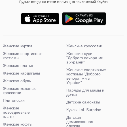
Будьте всегда на связи с помощью приложений Клубка
Женские куртки
Женские кроссовки
Женские спортивные
Женские худи
костюмы
"Доброго вечора ми
з України"
Женские платья
Женские спортивные
Женские кардиганы
костюмы "Доброго
вечора, ми з
Женская обувь
України"
Женские кожаные
Наряды для мамы и
кроссовки
дочки
Плитоноски
Детские самокаты
Женские
Куклы LoL Surprise
повседневные
платья
Детская
демисезонная
Женские кофты
одежда