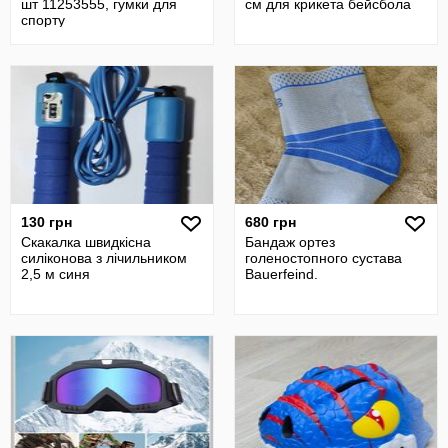
шт 11253555, гумки для
см для крикета бейсбола
спорту
багатофункціональні з
ручкам
130 грн
680 грн
Скакалка швидкісна
Бандаж ортез
силіконова з лічильником
голеностопного сустава
2,5 м синя
Bauerfeind.