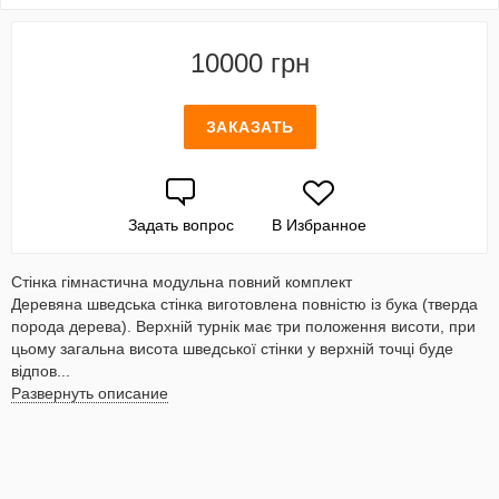
10000 грн
ЗАКАЗАТЬ
Задать вопрос
В Избранное
Стінка гімнастична модульна повний комплект
Деревяна шведська стінка виготовлена ​​повністю із бука (тверда
порода дерева). Верхній турнік має три положення висоти, при
цьому загальна висота шведської стінки у верхній точці буде
відпов...
Развернуть описание