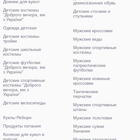
Домики для кукол
демисезонная обувь
Детские костюмы
Детские столики и
"Доброго вечора, ми
стульчики
з України"
Одежда детская
Мужские кроссовки
Детские костюмы-
Мужские кеды
тройки
Мужские спортивные
Детские школьные
костюмы
костюмы
Мужские
Детские футболки
патриотические
"Доброго вечора, ми
футболки
з України"
Мужские кожаные
Детские спортивные
кроссовки
костюмы "Доброго
вечора, ми з
Тактические
України"
перчатки
Детские велосипеды
Мужские спортивные
штаны
Куклы Реборн
Мужские толстовки
Продукты питания
Мужские сумки
бананки
Коляски для кукол и
пупсов
Мужские тактические