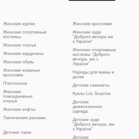
Женские куртки
Женские кроссовки
Женские спортивные
Женские худи
костюмы
"Доброго вечора ми
з України"
Женские платья
Женские спортивные
Женские кардиганы
костюмы "Доброго
вечора, ми з
Женская обувь
України"
Женские кожаные
Наряды для мамы и
кроссовки
дочки
Плитоноски
Детские самокаты
Женские
Куклы LoL Surprise
повседневные
платья
Детская
демисезонная
Женские кофты
одежда
Тактические рюкзаки
Детские худи
"Доброго вечора, ми
з України"
Детские горки
Детская