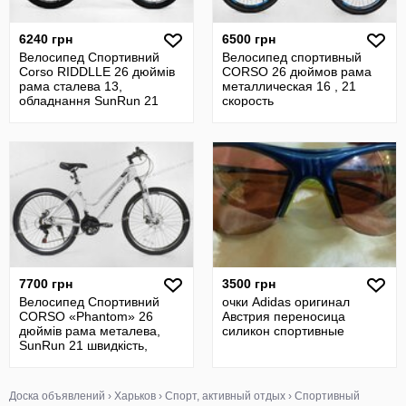
6240 грн
6500 грн
Велосипед Спортивний
Велосипед спортивный
Corso RIDDLLE 26 дюймів
CORSO 26 дюймов рама
рама сталева 13,
металлическая 16 , 21
обладнання SunRun 21
скорость
швидкість
7700 грн
3500 грн
Велосипед Спортивний
очки Adidas оригинал
CORSO «Phantom» 26
Австрия переносица
дюймів рама металева,
силикон спортивные
SunRun 21 швидкість,
крила, багажник
Доска объявлений
›
Харьков
›
Спорт, активный отдых
›
Спортивный