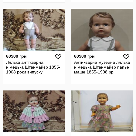
60500 грн
60500 грн
Лялька антткварна
Антикварна музейна лялька
німецька Штанмайєр 1855-
німецька Штанмайєр папье
1908 роки випуску
маше 1855-1908 рр