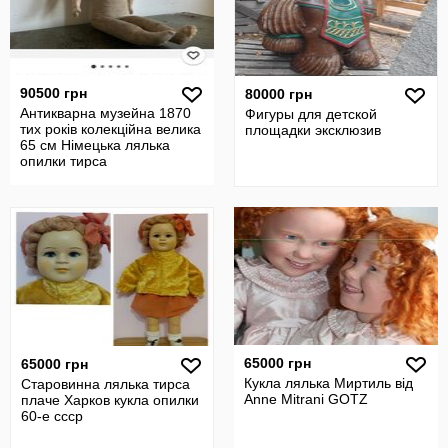
90500 грн
80000 грн
Антикварна музейна 1870
Фигуры для детской
тих років колекційна велика
площадки эксклюзив
65 см Німецька лялька
опилки тирса
65000 грн
65000 грн
Кукла лялька Миртиль від
Старовинна лялька тирса
Anne Mitrani GOTZ
плаче Харков кукла опилки
60-е ссср