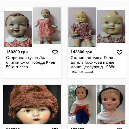
150200 грн
142300 грн
Старинная кукла Ляля
Старинная кукла Ляля
опилки ф-ка Победа Киев
артель Косякова папье
50-е гг ссср
маше целлулоид 1938г
плачет ссср