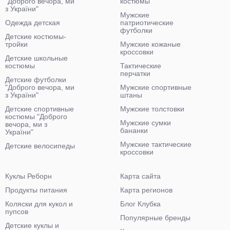
"Доброго вечора, ми
костюмы
з України"
Мужские
Одежда детская
патриотические
футболки
Детские костюмы-
тройки
Мужские кожаные
кроссовки
Детские школьные
костюмы
Тактические
перчатки
Детские футболки
"Доброго вечора, ми
Мужские спортивные
з України"
штаны
Детские спортивные
Мужские толстовки
костюмы "Доброго
Мужские сумки
вечора, ми з
бананки
України"
Мужские тактические
Детские велосипеды
кроссовки
Куклы Реборн
Карта сайта
Продукты питания
Карта регионов
Коляски для кукол и
Блог Клубка
пупсов
Популярные бренды
Детские куклы и