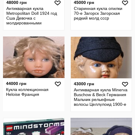
48000 грн
45000 грн
Антикварная кукла
Старинная кукла опилки
Metropolitan Doll 1924 год
70-е Загорск Загорская
Сша Девочка с
редкий молд ссср
молдированными
волосами композит клеймо
44000 грн
43000 грн
Кукла коллекционная
Антикварная кукла Minerva
Heloise Франция
Buschow & Beck Германия
Мальчик рельефные
волосы Целлулоид 1900-е
Минерва