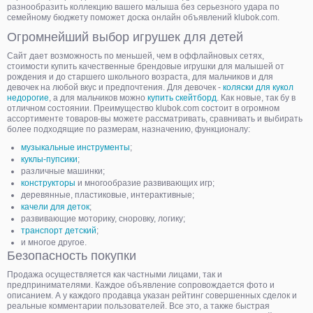
разнообразить коллекцию вашего малыша без серьезного удара по
семейному бюджету поможет доска онлайн объявлений klubok.com.
Огромнейший выбор игрушек для детей
Сайт дает возможность по меньшей, чем в оффлайновых сетях,
стоимости купить качественные брендовые игрушки для малышей от
рождения и до старшего школьного возраста, для мальчиков и для
девочек на любой вкус и предпочтения. Для девочек -
коляски для кукол
недорогие
, а для мальчиков можно
купить скейтборд
. Как новые, так бу в
отличном состоянии. Преимущество klubok.com состоит в огромном
ассортименте товаров-вы можете рассматривать, сравнивать и выбирать
более подходящие по размерам, назначению, функционалу:
музыкальные инструменты
;
куклы-пупсики
;
различные машинки;
конструкторы
и многообразие развивающих игр;
деревянные, пластиковые, интерактивные;
качели для деток
;
развивающие моторику, сноровку, логику;
транспорт детский
;
и многое другое.
Безопасность покупки
Продажа осуществляется как частными лицами, так и
предпринимателями. Каждое объявление сопровождается фото и
описанием. А у каждого продавца указан рейтинг совершенных сделок и
реальные комментарии пользователей. Все это, а также быстрая