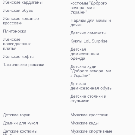
Женские кардиганы
костюмы "Доброго
вечора, ми з
Женская обувь
України"
Женские кожаные
Наряды для мамы и
кроссовки
дочки
Плитоноски
Детские самокаты
Женские
Куклы LoL Surprise
повседневные
платья
Детская
демисезонная
Женские кофты
одежда
Тактические рюкзаки
Детские худи
"Доброго вечора, ми
з України"
Детская
демисезонная обувь
Детские столики и
стульчики
Детские горки
Мужские кроссовки
Домики для кукол
Мужские кеды
Детские костюмы
Мужские спортивные