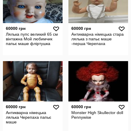
60000 грн
60000 грн
Лялька пупс великий 65 см
Антикварна німецька стара
вінтажна Мой любимчик
лялька з папьє маше
папьє маше фліртушка
-перша Черепаха
60000 грн
60000 грн
Антикварна німецька
Monster High Skullector doll
лялька Черепаха папьє
Pennywise
маше