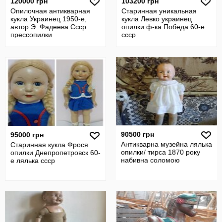
120000 грн
103200 грн
Опилочная антикварная
Старинная уникальная
кукла Украинец 1950-е,
кукла Левко украинец
автор Э. Фадеева Ссср
опилки ф-ка Победа 60-е
прессопилки
ссср
прессопилочная
90500 грн
95000 грн
Антикварна музейна лялька
Старинная кукла Фрося
опилки/ тирса 1870 року
опилки Днепропетровск 60-
набивна соломою
е лялька ссср