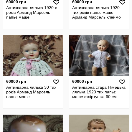
60000 грн
60000 грн
Антикварна лялька 1920 х
Антикварна лялька 1920
років Арманд Марсель
тих років папьє маше
папьє маше
Арманд Марсель клеймо
60000 грн
60000 грн
Антикварна лялька 30 тих
Антикварна стара Німецька
років Арманд Марсель
лялька 1920 тих папьє
папье маше
маше фліртушка 60 см