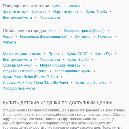
Популярное в категории:
Куклы
•
лялька
•
фигурки из мультфильмов
•
Игрушки пупсы
•
Куклы Барби
•
Винтажные куклы
•
Погремушки
Объявления в городах:
Киев
•
Днепропетровск (Днепр)
•
Львов
•
Кировоград (Кропивницький)
•
Житомир
•
Полтава
•
Харьков
Мягкая игрушка рюкзак
•
Пупсы
•
Куклы СССР
•
Куклы Гдр
•
Винтажные куклы
•
Погремушки
•
Куклы Барби
•
Одежда для кукол
•
Мягкая игрушка медведь
•
Игрушки из Kinder Surprise
•
Коллекционные куклы
•
Куклы Paola Reina (Паола Рейна)
•
Игрушки Май Литл Пони (My Little Pony)
•
Куклы LoL Surprise
•
Фарфоровые куклы
Купить детские игрушки по доступным ценам
Игрушки-обязательная составляющая в развитии ребенка на всех этапах.
Играя, ребенок учится, приспосабливается к миру, получает опыт. Обычно
игрушек требуется много, поскольку функциональное назначение у
разных групп-разное. А совершать покупки в магазинах и детских
торговых центрах-достаточно накладно ввиду высоких цен. Пополнить и