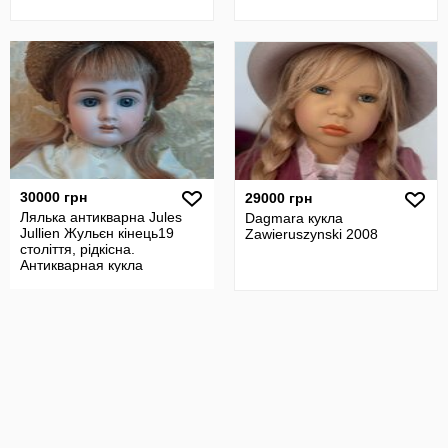
30000 грн
29000 грн
Лялька антикварна Jules
Dagmara кукла
Jullien Жульєн кінець19
Zawieruszynski 2008
століття, рідкісна.
Антикварная кукла
Франция