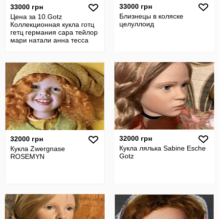
33000 грн
33000 грн
Близнецы в коляске
Цена за 10.Gotz
целуллоид
Коллекционная кукла готц
гетц германия сара тейлор
мари натали анна тесса
нина гарри
32000 грн
32000 грн
Кукла лялька Sabine Esche
Кукла Zwergnase
Gotz
ROSEMYN