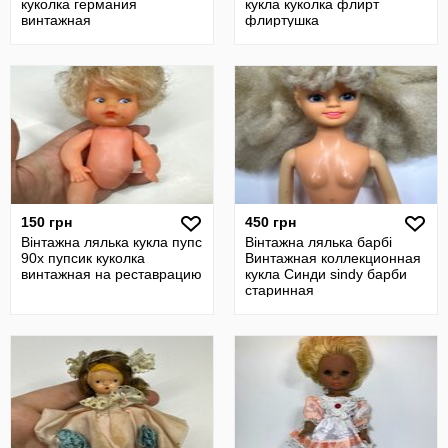
куколка германия
кукла куколка флирт
винтажная
флиртушка
150 грн
450 грн
Вінтажна лялька кукла пупс
Вінтажна лялька барбі
90х пупсик куколка
Винтажная коллекционная
винтажная на реставрацию
кукла Синди sindy барби
старинная