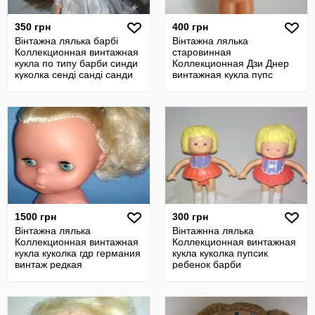
350 грн
400 грн
Вінтажна лялька барбі
Вінтажна лялька
Коллекционная винтажная
старовинная
кукла по типу барби синди
Коллекционная Дзи Днер
куколка сенді санді санди
винтажная кукла пупс
пупсик ссср
1500 грн
300 грн
Вінтажна лялька
Вінтажнна лялька
Коллекционная винтажная
Коллекционная винтажная
кукла куколка гдр германия
кукла куколка пупсик
винтаж редкая
ребенок барби