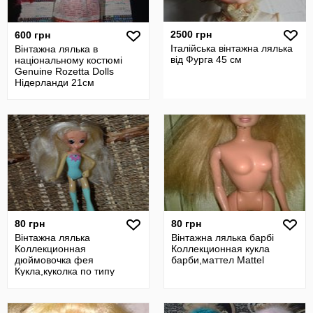
2500 грн
600 грн
Італійська вінтажна лялька
Вінтажна лялька в
від Фурга 45 см
національному костюмі
Genuine Rozetta Dolls
Нідерланди 21см
80 грн
80 грн
Вінтажна лялька
Вінтажна лялька барбі
Коллекционная
Коллекционная кукла
дюймовочка фея
барби,маттел Mattel
Кукла,куколка по типу
Барби барбі