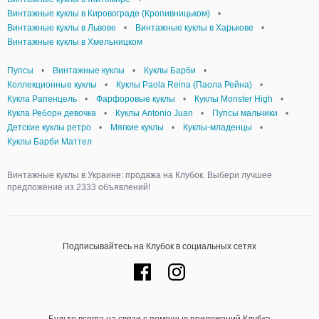
Винтажные куклы в Кировограде (Кропивницьком)
•
Винтажные куклы в Львове
•
Винтажные куклы в Харькове
•
Винтажные куклы в Хмельницком
Пупсы
•
Винтажные куклы
•
Куклы Барби
•
Коллекционные куклы
•
Куклы Paola Reina (Паола Рейна)
•
Кукла Рапенцель
•
Фарфоровые куклы
•
Куклы Monster High
•
Кукла Реборн девочка
•
Куклы Antonio Juan
•
Пупсы мальчики
•
Детские куклы ретро
•
Мягкие куклы
•
Куклы-младенцы
•
Куклы Барби Маттел
Винтажные куклы в Украине: продажа на Клубок. Выбери лучшее
предложение из 2333 объявлений!
Подписывайтесь на Клубок в социальных сетях