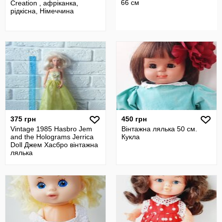
66 см
Creation , афріканка,
рідкісна, Німеччина
375 грн
450 грн
Vintage 1985 Hasbro Jem
Вінтажна лялька 50 см.
and the Holograms Jerrica
Кукла
Doll Джем Хасбро вінтажна
лялька