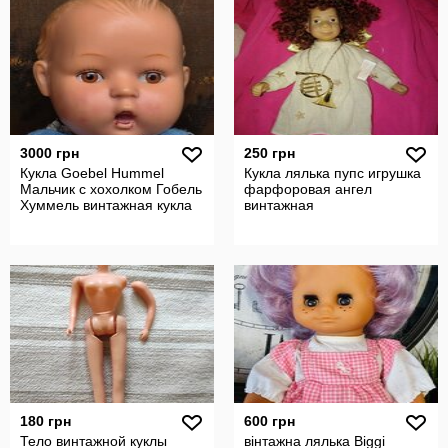
3000 грн
250 грн
Кукла Goebel Hummel
Кукла лялька пупс игрушка
Мальчик с хохолком Гобель
фарфоровая ангел
Хуммель винтажная кукла
винтажная
180 грн
600 грн
Тело винтажной куклы
вінтажна лялька Biggi