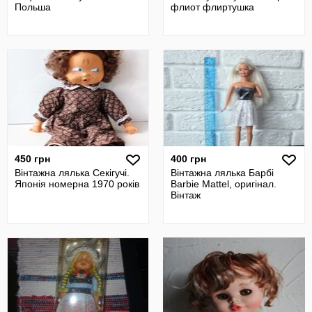
Польша
флиот флиртушка
450 грн
400 грн
Вінтажна лялька Секігучі.
Вінтажна лялька Барбі
Японія номерна 1970 років
Barbie Mattel, оригінал.
Вінтаж