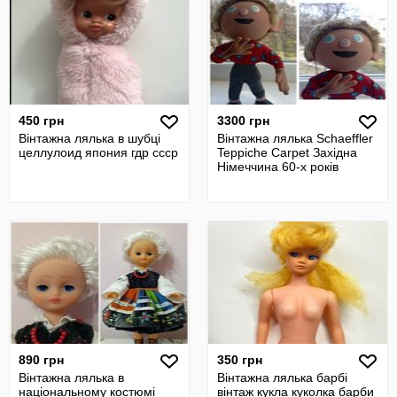
450 грн
3300 грн
Вінтажна лялька в шубці
Вінтажна лялька Schaeffler
целлулоид япония гдр ссср
Teppiche Carpet Західна
Німеччина 60-х років
890 грн
350 грн
Вінтажна лялька в
Вінтажна лялька барбі
національному костюмі
вінтаж кукла куколка барби