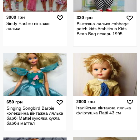
3000 грн
330 грн
Sindy Hasbro вінтажні
Вінтажна лялька cabbage
ляльки
patch kids Ambitious Kids
Bean Bag пекарь 1995
2600 грн
650 грн
Італійська вінтажна лялька
Singing Songbird Barbie
фліртушка Ratti 43 см
колекційна вінтажна лялька
барбі Mattel куколка кукла
барби маттел