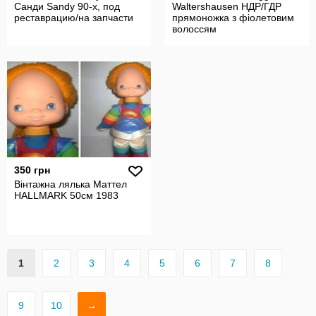
Санди Sandy 90-х, под
Waltershausen НДР/ГДР
реставрацию/на запчасти
прямоножка з фіолетовим
волоссям
350 грн
Вінтажна лялька Маттел
HALLMARK 50см 1983
1
2
3
4
5
6
7
8
9
10
→