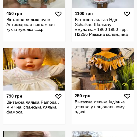
450 грн
1100 грн
Вінтажна лялька пупс
Вінтажна лялька Ндр
Антикварная винтажная
Schalkau Шалькау
кукла куколка ссср
«мулатка» 1960 1980-і рр.
Н2256 Рідкісна колекційна
лялька ч
250 грн
790 грн
Вінтажна лялька індіанка
Вінтажна лялька Famosa ,
,лялька у національному
мімічна іспанська лялька
одязі
фамоса