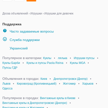
Доска объявлений
›
Игрушки
›
Игрушки для девочек
Поддержка
Часто задаваемые вопросы
Служба поддержки
Украинский
Популярное в категории:
Куклы
•
лялька
•
Игрушки пупсы
•
Куклы Барби
•
Куклы и пупсы Paola Reina
•
Куклы MGA
•
Пупсы ГДР
Объявления в городах:
Киев
•
Днепропетровск (Днепр)
•
Львов
•
Кировоград (Кропивницький)
•
Житомир
•
Харьков
•
Одесса
Популярное в городах:
Винтажные куклы в Киеве
•
Винтажные куклы в Днепропетровске (Днепре)
•
Винтажные куклы в Житомире
•