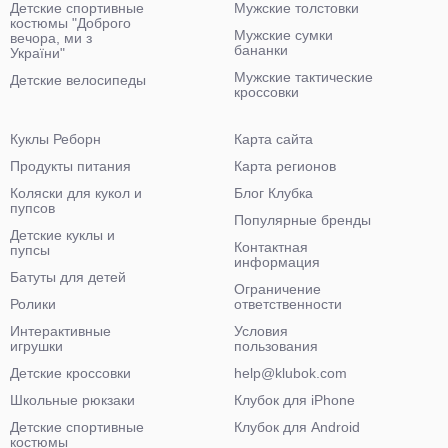
Детские спортивные
Мужские толстовки
костюмы "Доброго
Мужские сумки
вечора, ми з
бананки
України"
Мужские тактические
Детские велосипеды
кроссовки
Куклы Реборн
Карта сайта
Продукты питания
Карта регионов
Коляски для кукол и
Блог Клубка
пупсов
Популярные бренды
Детские куклы и
Контактная
пупсы
информация
Батуты для детей
Ограничение
Ролики
ответственности
Интерактивные
Условия
игрушки
пользования
Детские кроссовки
help@klubok.com
Школьные рюкзаки
Клубок для iPhone
Детские спортивные
Клубок для Android
костюмы