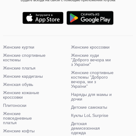
Будьте всегда на связи с помощью приложений Клубка
Женские куртки
Женские кроссовки
Женские спортивные
Женские худи
костюмы
"Доброго вечора ми
з України"
Женские платья
Женские спортивные
Женские кардиганы
костюмы "Доброго
вечора, ми з
Женская обувь
України"
Женские кожаные
Наряды для мамы и
кроссовки
дочки
Плитоноски
Детские самокаты
Женские
Куклы LoL Surprise
повседневные
платья
Детская
демисезонная
Женские кофты
одежда