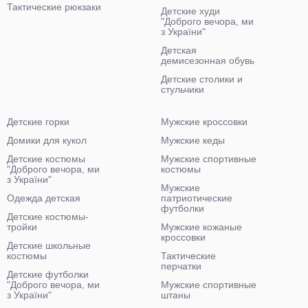
Тактические рюкзаки
Детские худи
"Доброго вечора, ми
з України"
Детская
демисезонная обувь
Детские столики и
стульчики
Детские горки
Мужские кроссовки
Домики для кукол
Мужские кеды
Детские костюмы
Мужские спортивные
"Доброго вечора, ми
костюмы
з України"
Мужские
Одежда детская
патриотические
футболки
Детские костюмы-
тройки
Мужские кожаные
кроссовки
Детские школьные
костюмы
Тактические
перчатки
Детские футболки
"Доброго вечора, ми
Мужские спортивные
з України"
штаны