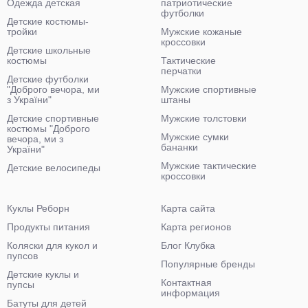
Одежда детская
патриотические
футболки
Детские костюмы-
тройки
Мужские кожаные
кроссовки
Детские школьные
костюмы
Тактические
перчатки
Детские футболки
"Доброго вечора, ми
Мужские спортивные
з України"
штаны
Детские спортивные
Мужские толстовки
костюмы "Доброго
Мужские сумки
вечора, ми з
бананки
України"
Мужские тактические
Детские велосипеды
кроссовки
Куклы Реборн
Карта сайта
Продукты питания
Карта регионов
Коляски для кукол и
Блог Клубка
пупсов
Популярные бренды
Детские куклы и
Контактная
пупсы
информация
Батуты для детей