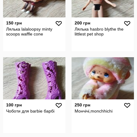
150 грн
200 грн
Лялька lalaloopsy minty
Лялька hasbro blythe the
scoops waffle cone
littlest pet shop
100 грн
250 грн
Чоботи для barbie барбі
Мончічі,monchhichi