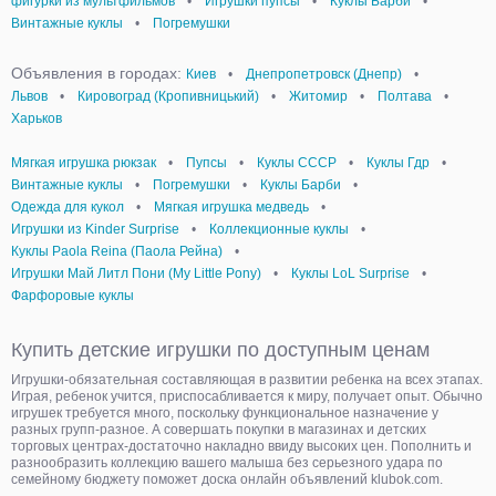
фигурки из мультфильмов
•
Игрушки пупсы
•
Куклы Барби
•
Винтажные куклы
•
Погремушки
Объявления в городах:
Киев
•
Днепропетровск (Днепр)
•
Львов
•
Кировоград (Кропивницький)
•
Житомир
•
Полтава
•
Харьков
Мягкая игрушка рюкзак
•
Пупсы
•
Куклы СССР
•
Куклы Гдр
•
Винтажные куклы
•
Погремушки
•
Куклы Барби
•
Одежда для кукол
•
Мягкая игрушка медведь
•
Игрушки из Kinder Surprise
•
Коллекционные куклы
•
Куклы Paola Reina (Паола Рейна)
•
Игрушки Май Литл Пони (My Little Pony)
•
Куклы LoL Surprise
•
Фарфоровые куклы
Купить детские игрушки по доступным ценам
Игрушки-обязательная составляющая в развитии ребенка на всех этапах.
Играя, ребенок учится, приспосабливается к миру, получает опыт. Обычно
игрушек требуется много, поскольку функциональное назначение у
разных групп-разное. А совершать покупки в магазинах и детских
торговых центрах-достаточно накладно ввиду высоких цен. Пополнить и
разнообразить коллекцию вашего малыша без серьезного удара по
семейному бюджету поможет доска онлайн объявлений klubok.com.