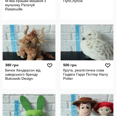
М'яка іграшки мишеня з
Пупс,пупсік
мультику Рататуй
Ratatouille.
380 грн
500 грн
Бичок Хендерсон від
Крута, реалістична сова
шведського бренду
Гедвіга Гаррі Поттер Harry
Bukowski Design.
Potter