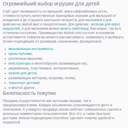
Огромнейший выбор игрушек для детей
Сайт дает возможность по меньшей, чем в оффлайновых сетях,
стоимости купить качественные брендовые игрушки для малышей от
рождения и до старшего школьного возраста, для мальчиков и для
девочек на любой вкус и предпочтения. Для девочек -
коляски для кукол
недорогие
, а для мальчиков можно
купить скейтборд
. Как новые, так бу в
отличном состоянии. Преимущество klubok.com состоит в огромном
ассортименте товаров-вы можете рассматривать, сравнивать и выбирать
более подходящие по размерам, назначению, функционалу:
музыкальные инструменты
;
куклы-пупсики
;
различные машинки;
конструкторы
и многообразие развивающих игр;
деревянные, пластиковые, интерактивные;
качели для деток
;
развивающие моторику, сноровку, логику;
транспорт детский
;
и многое другое.
Безопасность покупки
Продажа осуществляется как частными лицами, так и
предпринимателями. Каждое объявление сопровождается фото и
описанием. А у каждого продавца указан рейтинг совершенных сделок и
реальные комментарии пользователей. Все это, а также быстрая
доставка любым подходящим способом, сделают покупку удобной и
недорогой.