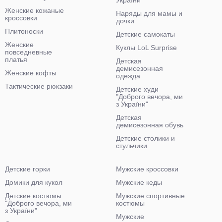
України"
Женские кожаные
Наряды для мамы и
кроссовки
дочки
Плитоноски
Детские самокаты
Женские
Куклы LoL Surprise
повседневные
платья
Детская
демисезонная
Женские кофты
одежда
Тактические рюкзаки
Детские худи
"Доброго вечора, ми
з України"
Детская
демисезонная обувь
Детские столики и
стульчики
Детские горки
Мужские кроссовки
Домики для кукол
Мужские кеды
Детские костюмы
Мужские спортивные
"Доброго вечора, ми
костюмы
з України"
Мужские