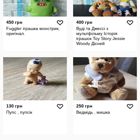
450 грн
400 грн
Fuggler іграшка монстрик,
Вуді та Джессі з
оригінал.
мультфільму Історія
іграшок Toy Story Jessie
Woody Дісней
130 грн
250 грн
Пупс , пупсік
Ведмідь , мишка