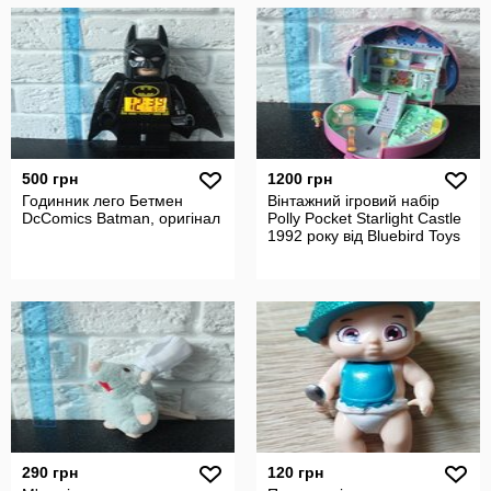
500 грн
1200 грн
Годинник лего Бетмен
Вінтажний ігровий набір
DcComics Batman, оригінал
Polly Pocket Starlight Castle
1992 року від Bluebird Toys
290 грн
120 грн