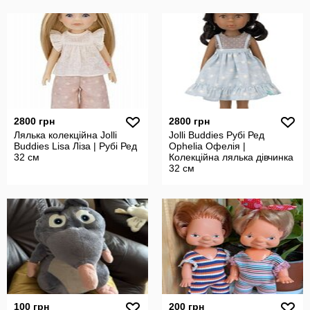
2800 грн
2800 грн
Лялька колекційна Jolli
Jolli Buddies Рубі Ред
Buddies Lisa Ліза | Рубі Ред
Ophelia Офелія |
32 см
Колекційна лялька дівчинка
32 см
100 грн
200 грн