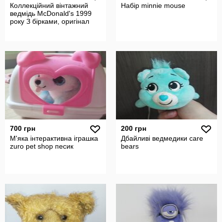
Коллекційний вінтажний
Набір minnie mouse
ведмідь McDonald's 1999
року З бірками, оригінал
700 грн
200 грн
М'яка інтерактивна іграшка
Дбайливі ведмедики care
zuro pet shop песик
bears