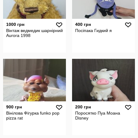
1000 грн
400 грн
Вінтаж ведмедик шарнірний
Посіпака Гидкий я
Aurora 1998
900 грн
200 грн
Вінілова Фігурка funko pop
Поросятко Пуа Моана
pizza rat
Disney