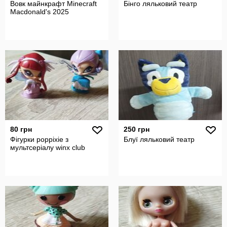
Вовк майнкрафт Minecraft
Бінго ляльковий театр
Macdonald's 2025
80 грн
250 грн
Фігурки poppixie з
Блуї ляльковий театр
мультсеріалу winx club