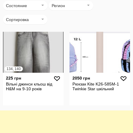
Состояние
Регион
Сортировка
134, 140
225 грн
2050 грн
Вільні джинси кльош від
Рюкзак Kite K26-585M-1
H&M на 9-10 років
Twinkie Star шкільний