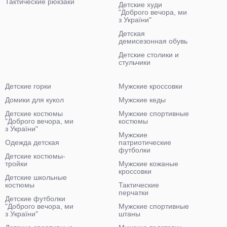
Тактические рюкзаки
Детские худи
"Доброго вечора, ми
з України"
Детская
демисезонная обувь
Детские столики и
стульчики
Детские горки
Мужские кроссовки
Домики для кукол
Мужские кеды
Детские костюмы
Мужские спортивные
"Доброго вечора, ми
костюмы
з України"
Мужские
Одежда детская
патриотические
футболки
Детские костюмы-
тройки
Мужские кожаные
кроссовки
Детские школьные
костюмы
Тактические
перчатки
Детские футболки
"Доброго вечора, ми
Мужские спортивные
з України"
штаны