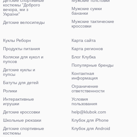
Детские спортивные
Мужские толстовки
костюмы "Доброго
Мужские сумки
вечора, ми з
бананки
України"
Мужские тактические
Детские велосипеды
кроссовки
Куклы Реборн
Карта сайта
Продукты питания
Карта регионов
Коляски для кукол и
Блог Клубка
пупсов
Популярные бренды
Детские куклы и
Контактная
пупсы
информация
Батуты для детей
Ограничение
Ролики
ответственности
Интерактивные
Условия
игрушки
пользования
Детские кроссовки
help@klubok.com
Школьные рюкзаки
Клубок для iPhone
Детские спортивные
Клубок для Android
костюмы