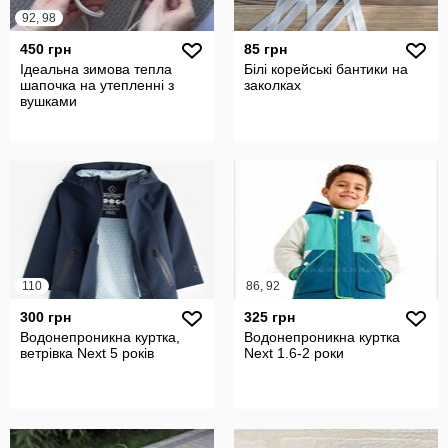
92, 98
450 грн
85 грн
Ідеальна зимова тепла
Білі корейські бантики на
шапочка на утепленні з
заколках
вушками
110
86, 92
300 грн
325 грн
Водонепроникна куртка,
Водонепроникна куртка
ветрівка Next 5 років
Next 1.6-2 роки