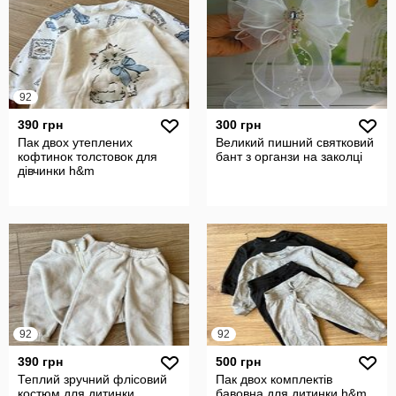
92
390 грн
300 грн
Пак двох утеплених
Великий пишний святковий
кофтинок толстовок для
бант з органзи на заколці
дівчинки h&m
92
92
390 грн
500 грн
Теплий зручний флісовий
Пак двох комплектів
костюм для дитинки
бавовна для дитинки h&m