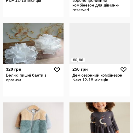
F&F 12-18 місяців
водонепроникний
комбінезон для дівчинки
reserved
80, 86
320 грн
250 грн
Великі пишні банти з
Демісезонний комбінезон
органзи
Next 12-18 місяців