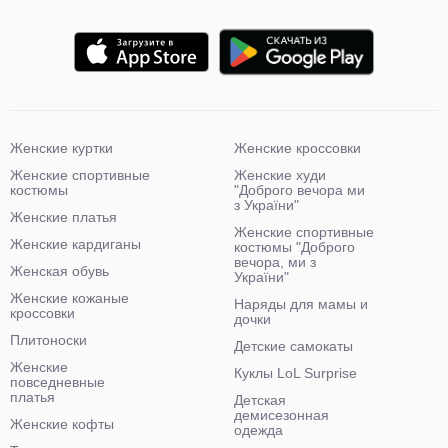
Женские куртки
Женские кроссовки
Женские спортивные
Женские худи
костюмы
"Доброго вечора ми
з України"
Женские платья
Женские спортивные
Женские кардиганы
костюмы "Доброго
вечора, ми з
Женская обувь
України"
Женские кожаные
Наряды для мамы и
кроссовки
дочки
Плитоноски
Детские самокаты
Женские
Куклы LoL Surprise
повседневные
платья
Детская
демисезонная
Женские кофты
одежда