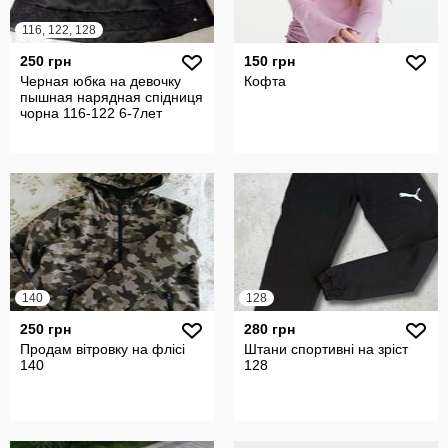
116, 122, 128
250 грн
150 грн
Черная юбка на девочку
Кофта
пышная нарядная спідниця
чорна 116-122 6-7лет
140
128
250 грн
280 грн
Продам вітровку на флісі
Штани спортивні на зріст
140
128