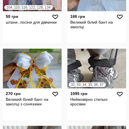
104, 110, 116, 122, 128, 134
50 грн
166 грн
штани, лосіни для дівчинки
Великий білий бант на
заколці
32, 33, 34, 35, 36, 37
270 грн
1095 грн
Великий білий бант на
Неймовірно стильні
заколці з соняхами
кросівки