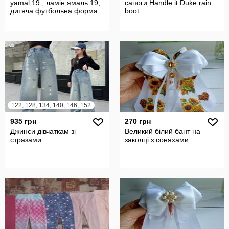
yamal 19 , ламін ямаль 19,
сапоги Handle it Duke rain
дитяча футбольна форма.
boot
122, 128, 134, 140, 146, 152
935 грн
270 грн
Джинси дівчаткам зі
Великий білий бант на
стразами
заколці з соняхами