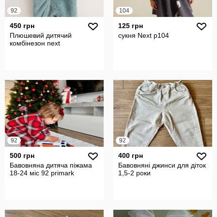
92
104
450 грн
125 грн
Плюшевий дитячий
сукня Next р104
комбінезон next
92
92
500 грн
400 грн
Бавовняна дитяча піжама
Бавовняні джинси для діток
18-24 міс 92 primark
1,5-2 роки