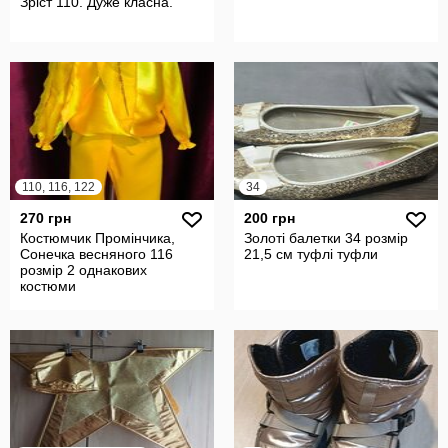
Зріст 110. Дуже класна.
110, 116, 122
34
270 грн
200 грн
Костюмчик Промінчика,
Золоті балетки 34 розмір
Сонечка весняного 116
21,5 см туфлі туфли
розмір 2 однакових
костюми