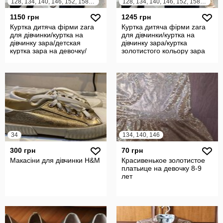
128, 134, 140, 146, 152, 158, 164
128, 134, 140, 146, 152, 158, 164
1150 грн
1245 грн
Куртка дитяча фірми zara
Куртка дитяча фірми zara
для дівчинки/куртка на
для дівчинки/куртка на
дівчинку зара/детская
дівчинку зара/куртка
куртка зара на девочку/
золотистого кольору зара
34
134, 140, 146
300 грн
70 грн
Макасіни для дівчинки H&M
Красивенькое золотистое
платьице на девочку 8-9
лет