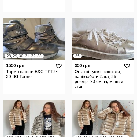
28, 29, 30, 31, 32, 33
35
1550 грн
350 грн
Термо сапоги B&G TKT24-
Ошатні туфлі, кросівки,
30 BG Termo
напівчоботи Zara, 35
розмір, 23 см, відмінний
стан