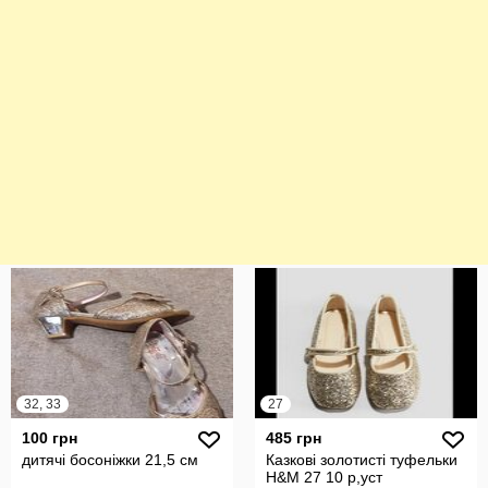
32, 33
27
100 грн
485 грн
дитячі босоніжки 21,5 см
Казкові золотисті туфельки
H&M 27 10 р,уст