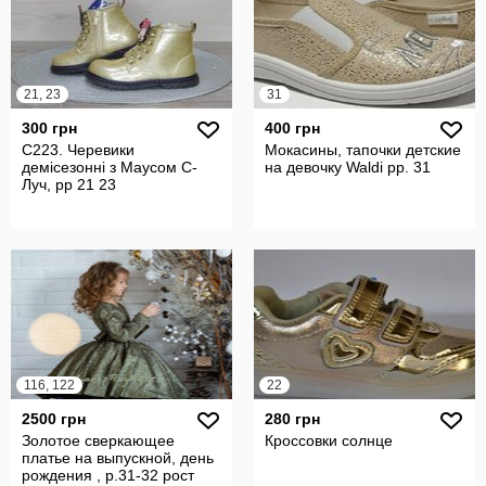
21, 23
31
300 грн
400 грн
C223. Черевики
Мокасины, тапочки детские
демісезонні з Маусом С-
на девочку Waldi рр. 31
Луч, рр 21 23
116, 122
22
2500 грн
280 грн
Золотое сверкающее
Кроссовки солнце
платье на выпускной, день
рождения , р.31-32 рост