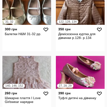
31, 32
122, 128, 134
300 грн
350 грн
Балетки H&M 31-32 рр.
Демісезонна куртка для
дівчинки р.128- р.134
140, 146, 152
27, 28, 29
260 грн
390 грн
Шикарне плаття I Love
Туфлі дитячі на дівчинку
Girlswear нарядне