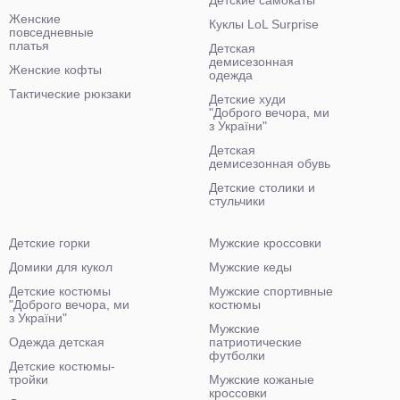
Детские самокаты
Женские
Куклы LoL Surprise
повседневные
платья
Детская
демисезонная
Женские кофты
одежда
Тактические рюкзаки
Детские худи
"Доброго вечора, ми
з України"
Детская
демисезонная обувь
Детские столики и
стульчики
Детские горки
Мужские кроссовки
Домики для кукол
Мужские кеды
Детские костюмы
Мужские спортивные
"Доброго вечора, ми
костюмы
з України"
Мужские
Одежда детская
патриотические
футболки
Детские костюмы-
тройки
Мужские кожаные
кроссовки