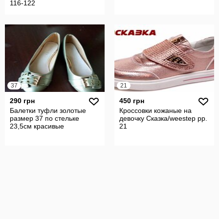
116-122
37
21
290 грн
450 грн
Балетки туфли золотые
Кроссовки кожаные на
размер 37 по стельке
девочку Сказка/weestep рр.
23,5см красивые
21