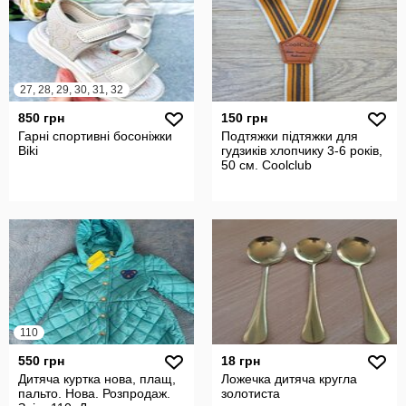
27, 28, 29, 30, 31, 32
850 грн
150 грн
Гарні спортивні босоніжки
Подтяжки підтяжки для
Biki
гудзиків хлопчику 3-6 років,
50 см. Coolclub
110
550 грн
18 грн
Дитяча куртка нова, плащ,
Ложечка дитяча кругла
пальто. Нова. Розпродаж.
золотиста