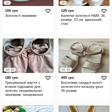
32
36
100 грн
120 грн
Золотисті черевики
Балетки золотисті H&M, 36
розмір, 23 см, ідеальний
стан
34, 35
34, 35
180 грн
400 грн
Тренувальне взуття з
Босоніжки сандалі золоті
м'якою підошвою для
золотистого кольору geox
золотих танцювальних
35 розмір
черевиків, танцювальні
черевики