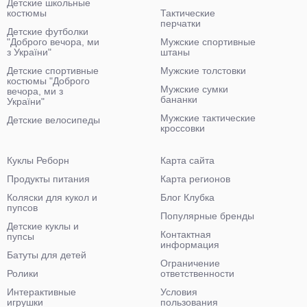
Детские школьные
костюмы
Тактические
перчатки
Детские футболки
"Доброго вечора, ми
Мужские спортивные
з України"
штаны
Детские спортивные
Мужские толстовки
костюмы "Доброго
Мужские сумки
вечора, ми з
бананки
України"
Мужские тактические
Детские велосипеды
кроссовки
Куклы Реборн
Карта сайта
Продукты питания
Карта регионов
Коляски для кукол и
Блог Клубка
пупсов
Популярные бренды
Детские куклы и
Контактная
пупсы
информация
Батуты для детей
Ограничение
Ролики
ответственности
Интерактивные
Условия
игрушки
пользования