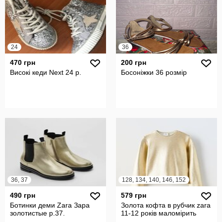
24
36
470 грн
200 грн
Високі кеди Next 24 р.
Босоніжки 36 розмір
36, 37
128, 134, 140, 146, 152
490 грн
579 грн
Ботинки деми Zara Зара
Золота кофта в рубчик zara
золотистые р.37.
11-12 років маломірить