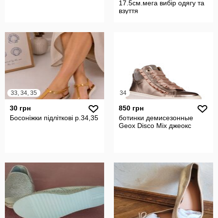
17.5см.мега вибір одягу та
взуття
33, 34, 35
34
30 грн
850 грн
Босоніжки підліткові р.34,35
ботинки демисезонные
Geox Disco Mix джеокс