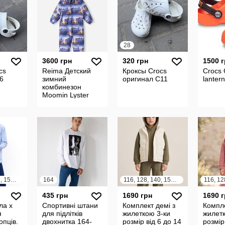
28
3600 грн
320 грн
1500 
cs
Reima Детский
Кроксы Crocs
Сrocs 
6
зимний
оригинал С11
lantern
комбинезон
Moomin Lyster
Twilight Blue
140, 146, 152, 158, 164
164
116, 128, 140, 152, 164
435 грн
1690 грн
1690 
ла х
Спортивні штани
Комплект демі з
Компле
я
для підлітків
жилеткою 3-ки
жилетк
опців.
двохнитка 164-
розмір від 6 до 14
розмір