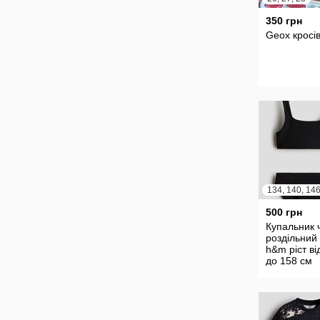
350 грн
Geox кросі
500 грн
Купальник 
роздільний 
h&m ріст ві
до 158 см