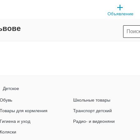
Объявление
ьвове
Детское
Обувь
Школьные товары
Товары для кормления
Транспорт детский
Гигиена и уход
Радио- и видеоняни
Коляски