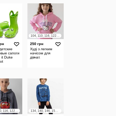
104, 110, 116, 122, 128
грн
250 грн
детские
Худі з легким
овые сапоги
начісом для
 it Duke
дівчат.
ot
104, 110, 116, 122, 128
134, 140, 146, 152, 158, 164