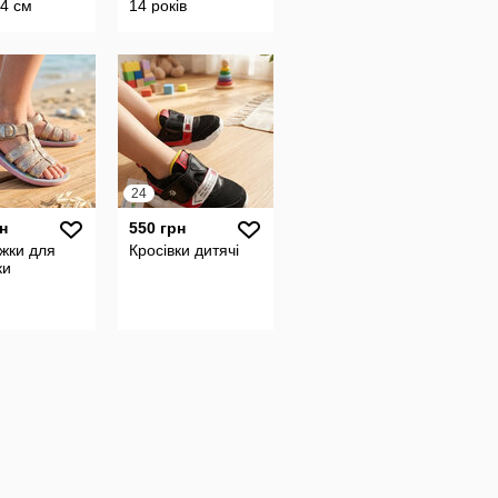
4 см
14 років
24
н
550 грн
жки для
Кросівки дитячі
ки