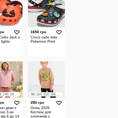
грн
1650 грн
Сабо Jack o
Crocs сабо kids
 lights
Pokemon Print
116, 128, 140, 152, 164
98, 104, 110, 116, 122, 128
грн
280 грн
кт демі з
Осінь 2026.
ою 3-ки
Костюм для
 від 6 до 14
хлопчиків з