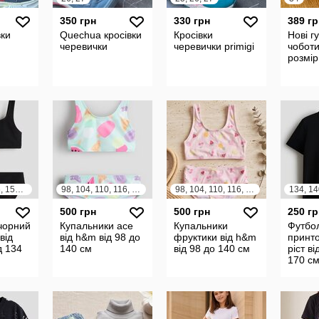
350 грн
330 грн
389 гр
вки
Quechua кросівки
Кросівки
Нові г
черевички
черевички primigi
чоботи
розмір
134, 140, 146, 152, 158, 164
98, 104, 110, 116, 122, 128, 134, 140
98, 104, 110, 116, 122, 128, 134, 140
500 грн
500 грн
250 гр
чорний
Купальники ace
Купальники
Футбо
від
від h&m від 98 до
фруктики від h&m
принто
д 134
140 см
від 98 до 140 см
ріст ві
170 с