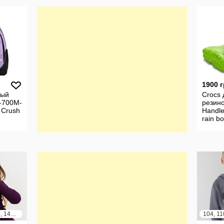
1900 
ный
Crocs 
-700M-
резин
 Crush
Handle
rain bo
122, 128, 134, 140, 146, 152, 158, 164