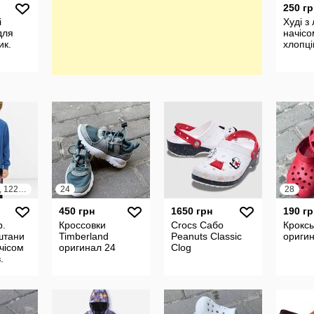
250 гр
і
Худі з
для
начісо
ик.
хлопці
104, 110, 116, 122, 128, 134
24
28
450 грн
1650 грн
190 гр
р.
Кроссовки
Crocs Сабо
Кроксы
штани
Timberland
Peanuts Classic
ориги
чісом
оригинал 24
Clog
.