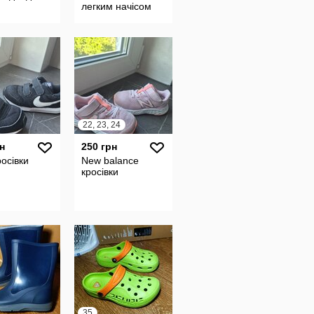
легким начісом
світшот та штани.
22, 23, 24
н
250 грн
росівки
New balance
кросівки
35