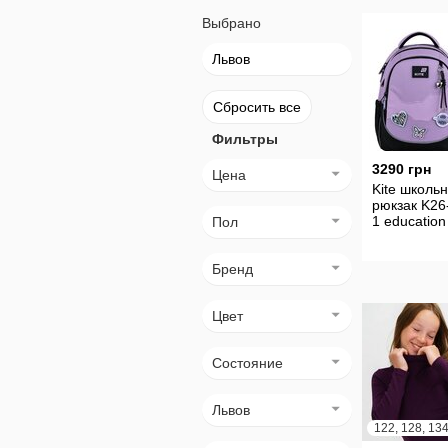
Выбрано
Львов
Сбросить все
Фильтры
3290 грн
Цена
Kite школь
рюкзак K26
1 education
Пол
Бренд
Цвет
Состояние
Львов