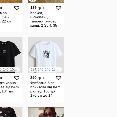
н
139 грн
умові
Крокси,
. 34 -
шльопанці,
. 22 см.
тапочки гумові,
капці. 2 Surf. 35 -
розмір. 22,5 см.
134, 140, 146, 152, 158, 164
134, 140, 146, 152, 158, 164
н
250 грн
лка чорна
Футболка біла
ва від h&m
принтова від h&m
д 134 до
ріст від 158 до
м
170 см до 14