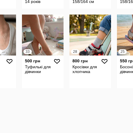
14 років
158/164 см
158/16
33
28
25
500 грн
800 грн
550 гр
Туфилькі для
Кросівки для
Босоні
дівчинки
хлопчика
дівчин