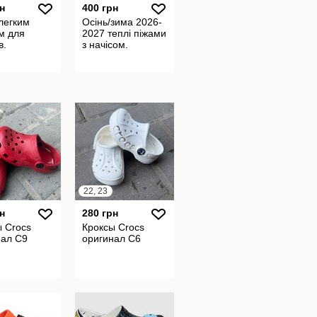
н
400 грн
 легким
Осінь/зима 2026-
м для
2027 теплі піжами
в.
з начісом.
22, 23
н
280 грн
 Crocs
Кроксы Crocs
нал С9
оригинал С6