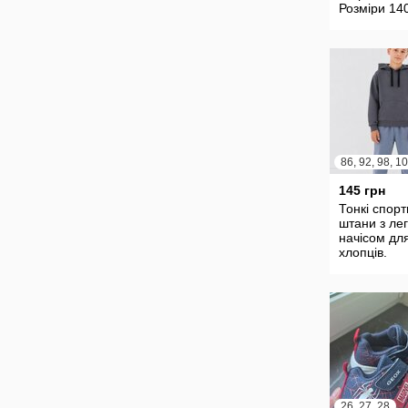
Розміри 14
170см
145 грн
Тонкі спорт
штани з ле
начісом дл
хлопців.
26, 27, 28