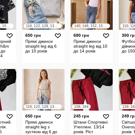
134, 140, 146, 152, 158, 164
116, 122, 128, 134, 140
140, 146, 152, 158, 164
650 грн
690 грн
300 гр
орний
Прямі джинси
Прямі джинси
Футбо
 h&m
straight leg від 6
straight leg від 10
дівчин
 до
до 10 років
до 14 років
до 150
14
116, 122, 128, 134, 140, 146, 152, 158, 164
158, 164
158, 16
650 грн
245 грн
249 гр
отний.
Прямі джинси
Штани Спортивні.
Світшо
лія.
straight leg з
Утеплені. 13/14
Oversi
5
хусткою від 6 до
років. Ріст
років. 