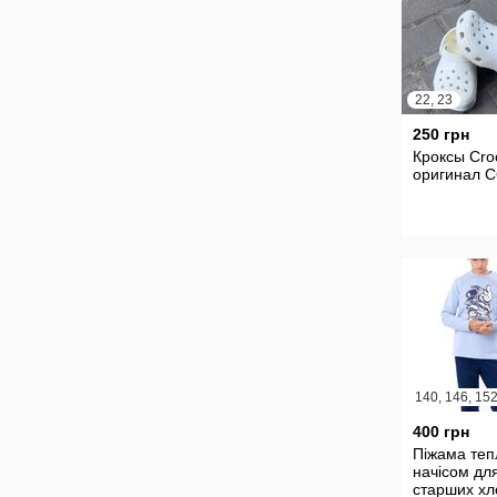
22, 23
250 грн
Кроксы Cro
оригинал С
400 грн
Піжама теп
начісом дл
старших хл