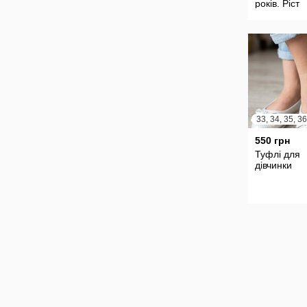
років. Ріст
158/164 см
33, 34, 35, 36
550 грн
Туфлі для
дівчинки