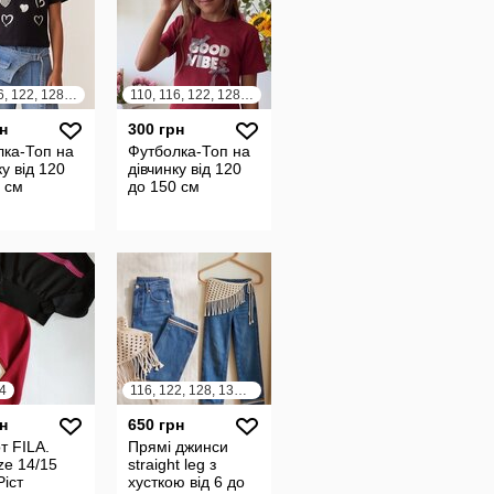
110, 116, 122, 128, 134, 140, 146, 152
110, 116, 122, 128, 134, 140, 146, 152
н
300 грн
лка-Топ на
Футболка-Топ на
ку від 120
дівчинку від 120
 см
до 150 см
4
116, 122, 128, 134, 140, 146, 152, 158, 164
н
650 грн
т FILA.
Прямі джинси
ze 14/15
straight leg з
Ріст
хусткою від 6 до