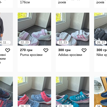
0-
176см
років
років
86, 92, 98, 104, 110, 116, 122, 128, 134
22, 23
22, 23
26, 27
270 грн
300 грн
300 гр
ивні
Puma кросівки
Adidas кросівки
Nike к
гким
я
26, 27
25, 26, 27
34