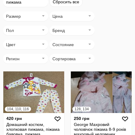
Сбросить все
пижама
Размер
Цена
Пол
Бренд
Цвет
Состояние
Регион
Сортировка
104, 110, 116
128, 134
420 грн
250 грн
Домашний костюм,
George Махровий
хлопковая пижама, піжама
чоловічок піжама 8-9 років
бавовна, пижама,
махровый человечек