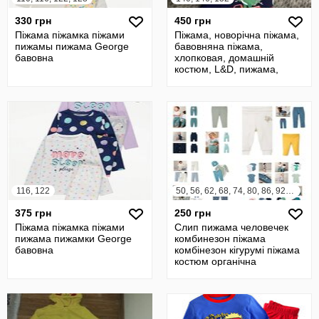
330 грн
450 грн
Піжама піжамка піжами
Піжама, новорічна піжама,
пижамы пижама George
бавовняна піжама,
бавовна
хлопковая, домашній
костюм, L&D, пижама,
домашний костюм
116, 122
50, 56, 62, 68, 74, 80, 86, 92, 98, 104
375 грн
250 грн
Піжама піжамка піжами
Слип пижама человечек
пижама пижамки George
комбинезон піжама
бавовна
комбінезон кігурумі піжама
костюм органічна
Німеччина