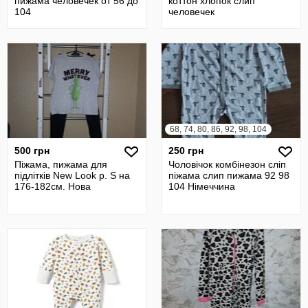
пижама человечек от 56 до
коттон хлопок слип
104
человечек
68, 74, 80, 86, 92, 98, 104
500 грн
250 грн
Піжама, пижама для
Чоловічок комбінезон сліп
підлітків New Look р. S на
піжама слип пижама 92 98
176-182см. Нова
104 Німеччина