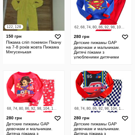
122, 128
62, 68, 74, 80, 86, 92, 98, 104, 110, 116, 122, 128, 134, 140, 146, 152, 158
150 грн
280 грн
Піжама сліп покемон Пікачу
Детские пижамы GAP
на 7-8 років жовта Пижама
девочкам и мальчикам.
Мягусенькая
Дитячі піжами з
улюбленими дитячими
героями. Детские пижамы
68, 74, 80, 86, 92, 98, 104, 110, 116, 122, 128, 134, 140, 146, 152
68, 74, 80, 86, 92, 98, 104, 110, 116, 122, 128, 134, 140, 146, 152, 158
280 грн
280 грн
Детские пижамы GAP
Детские пижамы GAP
девочкам и мальчикам.
девочкам и мальчикам.
Дитяча піжама з
Дитяча піжама з