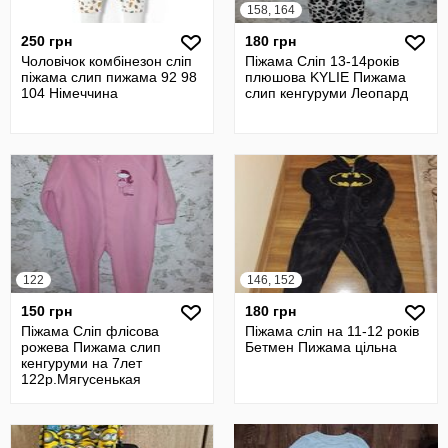
158, 164
250 грн
180 грн
Чоловічок комбінезон сліп
Піжама Сліп 13-14років
піжама слип пижама 92 98
плюшова KYLIE Пижама
104 Німеччина
слип кенгуруми Леопард
122
146, 152
150 грн
180 грн
Піжама Сліп флісова
Піжама сліп на 11-12 років
рожева Пижама слип
Бетмен Пижама цільна
кенгуруми на 7лет
122р.Мягусенькая