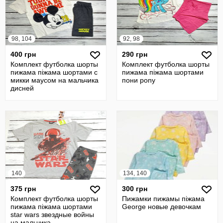
98, 104
92, 98
400 грн
290 грн
Комплект футболка шорты
Комплект футболка шорты
пижама піжама шортами с
пижама піжама шортами
микки маусом на мальчика
пони pony
дисней
140
134, 140
375 грн
300 грн
Комплект футболка шорты
Пижамки пижамы піжама
пижама піжама шортами
George новые девочкам
star wars звездные войны
на мальчика