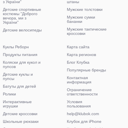
з України"
штаны
Детские спортивные
Мужские толстовки
костюмы "Доброго
Мужские сумки
вечора, ми з
бананки
України"
Мужские тактические
Детские велосипеды
кроссовки
Куклы Реборн
Карта сайта
Продукты питания
Карта регионов
Коляски для кукол и
Блог Клубка
пупсов
Популярные бренды
Детские куклы и
Контактная
пупсы
информация
Батуты для детей
Ограничение
Ролики
ответственности
Интерактивные
Условия
игрушки
пользования
Детские кроссовки
help@klubok.com
Школьные рюкзаки
Клубок для iPhone