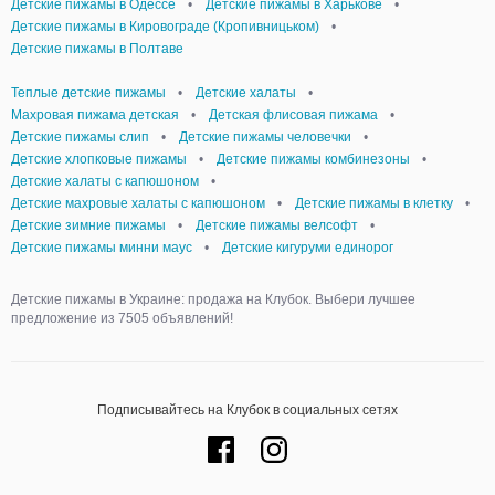
Детские пижамы в Одессе
•
Детские пижамы в Харькове
•
Детские пижамы в Кировограде (Кропивницьком)
•
Детские пижамы в Полтаве
Теплые детские пижамы
•
Детские халаты
•
Махровая пижама детская
•
Детская флисовая пижама
•
Детские пижамы слип
•
Детские пижамы человечки
•
Детские хлопковые пижамы
•
Детские пижамы комбинезоны
•
Детские халаты с капюшоном
•
Детские махровые халаты с капюшоном
•
Детские пижамы в клетку
•
Детские зимние пижамы
•
Детские пижамы велсофт
•
Детские пижамы минни маус
•
Детские кигуруми единорог
Детские пижамы в Украине: продажа на Клубок. Выбери лучшее
предложение из 7505 объявлений!
Подписывайтесь на Клубок в социальных сетях