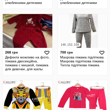
улюбленими дитячими
улюбленими дитячими
героями. Детская пижама
героями. Детская пижаму
146, 152, 158
268 грн
700 грн
Дефекти можливо на фото,
Махрова піжама підліткова.
піжама двосекційна,
Махрова підліткова піжама.
пижама с мишкой, пижама
Тепла підліткова піжама.
для девочки, для куклы
можно