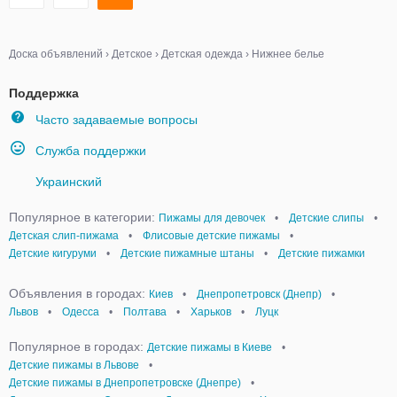
Доска объявлений
›
Детское
›
Детская одежда
›
Нижнее белье
Поддержка
Часто задаваемые вопросы
Служба поддержки
Украинский
Популярное в категории:
Пижамы для девочек
•
Детские слипы
•
Детская слип-пижама
•
Флисовые детские пижамы
•
Детские кигуруми
•
Детские пижамные штаны
•
Детские пижамки
Объявления в городах:
Киев
•
Днепропетровск (Днепр)
•
Львов
•
Одесса
•
Полтава
•
Харьков
•
Луцк
Популярное в городах:
Детские пижамы в Киеве
•
Детские пижамы в Львове
•
Детские пижамы в Днепропетровске (Днепре)
•