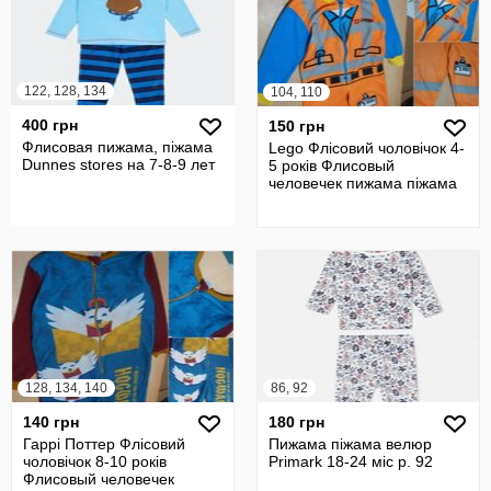
122, 128, 134
104, 110
400 грн
150 грн
Флисовая пижама, піжама
Lego Флісовий чоловічок 4-
Dunnes stоres на 7-8-9 лет
5 років Флисовый
человечек пижама піжама
128, 134, 140
86, 92
140 грн
180 грн
Гаррі Поттер Флісовий
Пижама піжама велюр
чоловічок 8-10 років
Primark 18-24 міс р. 92
Флисовый человечек