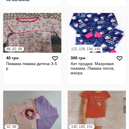
86, 92, 98
122, 128, 134, 140
40 грн
300 грн
Пижама піжама дитяча 3-5
Хит продаж. Махровая
р
пижама. Піжама тепла,
махра.
92, 98
140, 146, 152