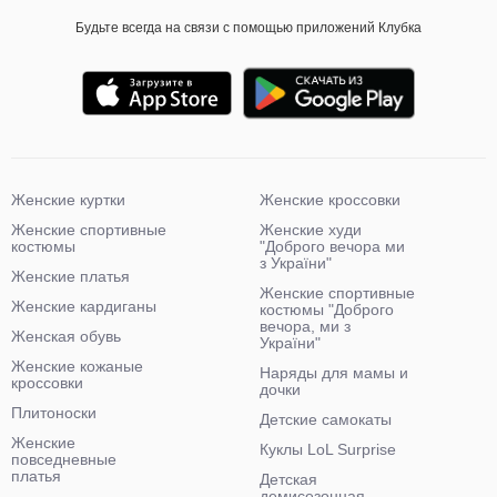
Будьте всегда на связи с помощью приложений Клубка
Женские куртки
Женские кроссовки
Женские спортивные
Женские худи
костюмы
"Доброго вечора ми
з України"
Женские платья
Женские спортивные
Женские кардиганы
костюмы "Доброго
вечора, ми з
Женская обувь
України"
Женские кожаные
Наряды для мамы и
кроссовки
дочки
Плитоноски
Детские самокаты
Женские
Куклы LoL Surprise
повседневные
платья
Детская
демисезонная