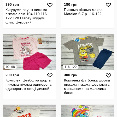
390 грн
190 грн
Кигуруми лаунж пижама
Пижама піжама махра
піжама сліп 104 110 116
Matalan 6-7 р 116-122
122 128 Disney кігурумі
флис флісовий
92, 98
116, 122
200 грн
300 грн
Комплект футболка шорты
Комплект футболка шорты
пижама піжама единорог с
пижама піжама шортами с
единорогом emoji дисней
миньонами на мальчика
банан