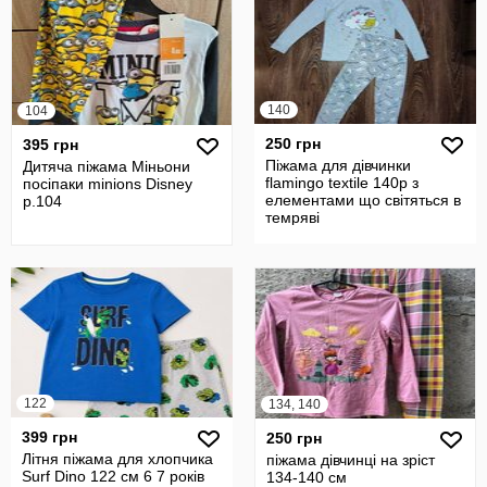
140
104
250 грн
395 грн
Піжама для дівчинки
Дитяча піжама Міньони
flamingo textile 140р з
посіпаки minions Disney
елементами що світяться в
р.104
темряві
122
134, 140
399 грн
250 грн
Літня піжама для хлопчика
піжама дівчинці на зріст
Surf Dino 122 см 6 7 років
134-140 см