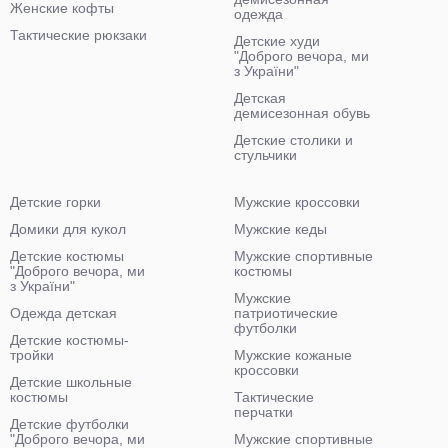
Женские кофты
одежда
Тактические рюкзаки
Детские худи
"Доброго вечора, ми
з України"
Детская
демисезонная обувь
Детские столики и
стульчики
Детские горки
Мужские кроссовки
Домики для кукол
Мужские кеды
Детские костюмы
Мужские спортивные
"Доброго вечора, ми
костюмы
з України"
Мужские
Одежда детская
патриотические
футболки
Детские костюмы-
тройки
Мужские кожаные
кроссовки
Детские школьные
костюмы
Тактические
перчатки
Детские футболки
"Доброго вечора, ми
Мужские спортивные