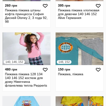
260 грн
395 грн
Пижама піжама штаны
Пижама піжама хлопковая
кофта принцесса София
для девочки 140 146 152
Дисней Disney 2, 3 года 92,
Alive Германия
98
140, 146, 152
146, 152
480 грн
150 грн
Пижама піжама 128 134
Пижама, піжама
140 146 152 костюм для
дому Німеччина
фланелева тепла Pepperts