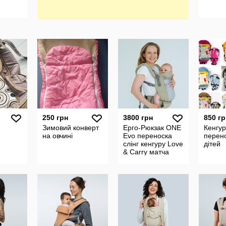
250 грн
3800 грн
850 гр
Зимовий конверт
Ерго-Рюкзак ONE
Кенгур
на овчині
Evo переноска
перен
слінг кенгуру Love
дітей
& Carry матча