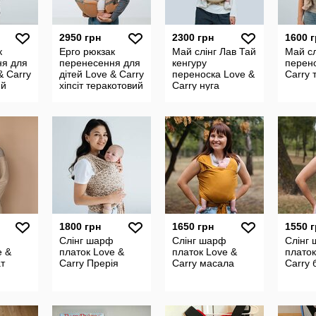
2950 грн
2300 грн
1600 
к
Ерго рюкзак
Май слінг Лав Тай
Май сл
ня для
перенесення для
кенгуру
перено
& Carry
дітей Love & Carry
переноска Love &
Carry 
ий
хіпсіт теракотовий
Carry нуга
1800 грн
1650 грн
1550 
ф
Слінг шарф
Слінг шарф
Слінг
e &
платок Love &
платок Love &
платок
ат
Carry Прерія
Carry масала
Carry 