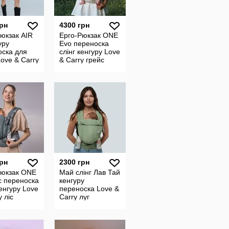
грн
4300 грн
юкзак AIR
Ерго-Рюкзак ONE
уру
Evo переноска
оска для
слінг кенгуру Love
Love & Carry
& Carry грейс
нок
грн
2300 грн
Рюкзак ONE
Май слінг Лав Тай
c переноска
кенгуру
кенгуру Love
переноска Love &
y ліс
Carry луг