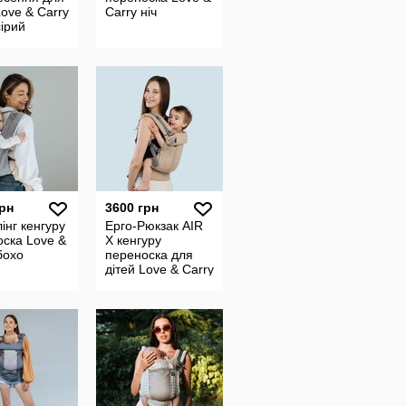
Love & Carry
Carry ніч
сірий
грн
3600 грн
інг кенгуру
Ерго-Рюкзак AIR
ска Love &
X кенгуру
бохо
переноска для
дітей Love & Carry
кеш'ю