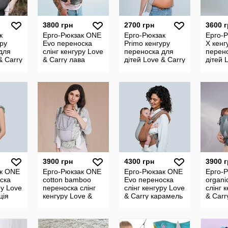
3800 грн
2700 грн
3600 
к
Ерго-Рюкзак ONE
Ерго-Рюкзак
Ерго-Р
уру
Evo переноска
Primo кенгуру
X кенг
для
слінг кенгуру Love
переноска для
перен
& Carry
& Carry лава
дітей Love & Carry
дітей 
абрикос
серпа
3900 грн
4300 грн
3900 
ак ONE
Ерго-Рюкзак ONE
Ерго-Рюкзак ONE
Ерго-
ска
cotton bamboo
Evo переноска
organi
ру Love
переноска слінг
слінг кенгуру Love
слінг 
ція
кенгуру Love &
& Carry карамель
& Carr
Carry лемонграс