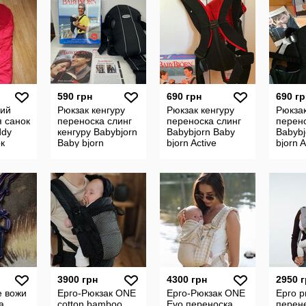
590 грн
690 грн
690 гр
ний
Рюкзак кенгуру
Рюкзак кенгуру
Рюкзак
я санок
переноска слинг
переноска слинг
перено
ddy
кенгуру Babybjorn
Babybjorn Baby
Babybj
к
Baby bjorn
bjorn Active
bjorn A
Original Швеция
Бебибьёрн Актив
Бебиб
оригинал
удобный и
удобн
удобный и ко
практичный
практ
3900 грн
4300 грн
2950 
 вожи
Ерго-Рюкзак ONE
Ерго-Рюкзак ONE
Ерго р
а
cotton bamboo
Evo переноска
перен