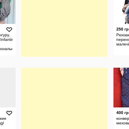
250 гр
нгуру,
Рюкзак
Infantino
перен
малечі
ональная
для
400 гр
кие
конвер
gl
мехов