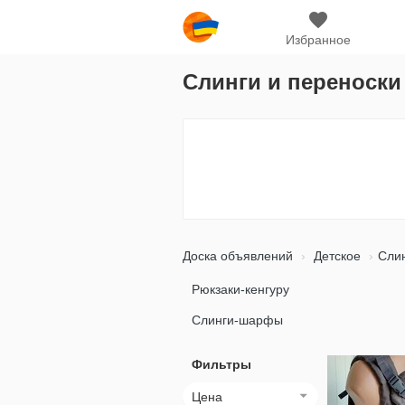
Избранное
Слинги и переноск
Доска объявлений
Детское
Слин
Рюкзаки-кенгуру
Слинги-шарфы
Фильтры
Цена