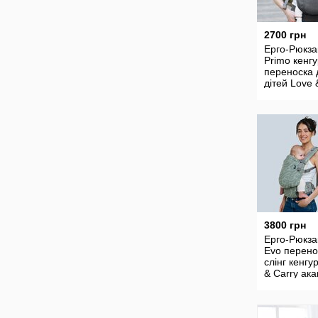
2700 грн
Ерго-Рюкза
Primo кенг
переноска 
дітей Love 
перець
3800 грн
Ерго-Рюкз
Evo перено
слінг кенгу
& Carry ака