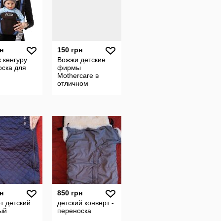
н
150 грн
 кенгуру
Вожжи детские
оска для
фирмы
Mothercare в
отличном
состоянии
н
850 грн
т детский
детский конверт -
ый
переноска