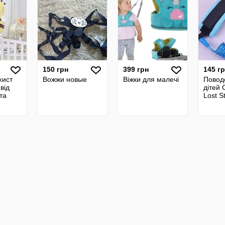
150 грн
399 грн
145 г
хист
Вожжи новые
Віжки для малечі
Повод
від
дітей C
та
Lost S