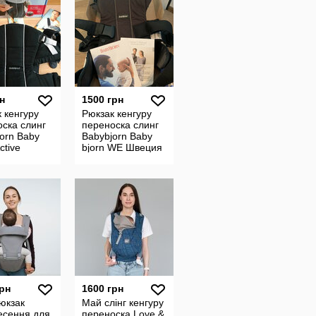
н
1500 грн
 кенгуру
Рюкзак кенгуру
ска слинг
переноска слинг
orn Baby
Babybjorn Baby
ctive
bjorn WE Швеция
ьёрн Актив
удобный и
ый и
практичный
ичный
рюкзак-переноск
грн
1600 грн
юкзак
Май слінг кенгуру
есення для
переноска Love &