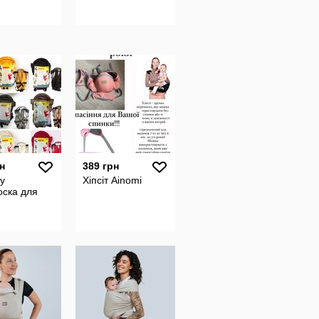
н
389 грн
у
Хіпсіт Ainomi
оска для