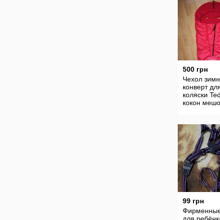
500 грн
Чехол зим
конверт дл
коляски Te
кокон мешо
мутфут
99 грн
Фирменные
для ребёнк