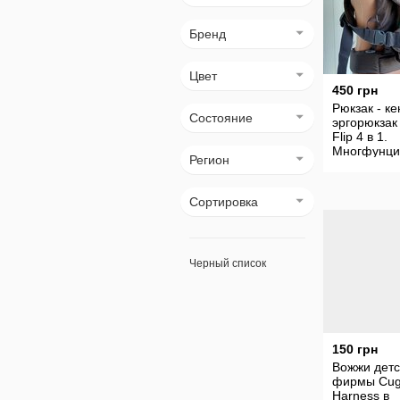
Бренд
Цвет
450 грн
Рюкзак - ке
Состояние
эргорюкзак 
Flip 4 в 1.
Многфунци
Регион
переноска 
ребенка.
Сортировка
Черный список
150 грн
Вожжи детс
фирмы Cug
Harness в