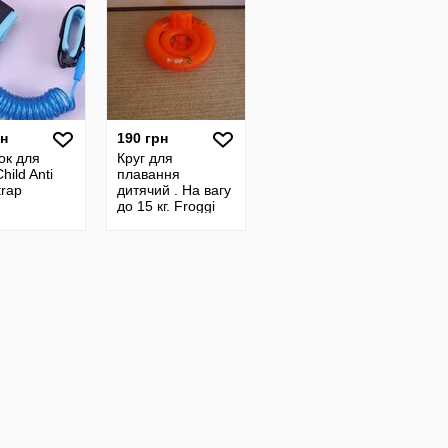
рн
190 грн
ок для
Круг для
hild Anti
плавання
trap
дитячий . На вагу
до 15 кг. Froggi