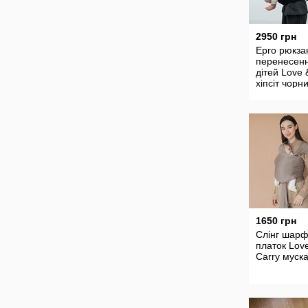
2950 грн
Ерго рюкза
перенесен
дітей Love 
хіпсіт чорн
1650 грн
Слінг шар
платок Lov
Carry муск