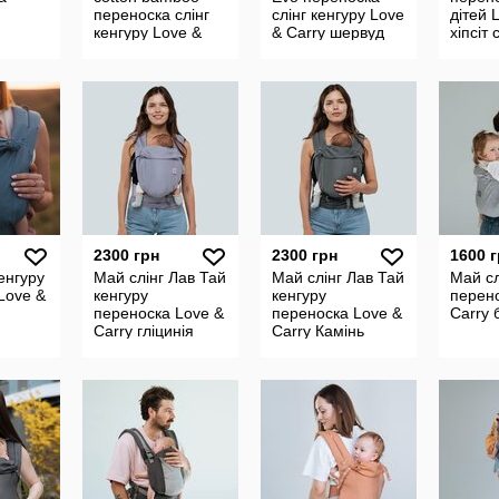
переноска слінг
слінг кенгуру Love
дітей 
кенгуру Love &
& Carry шервуд
хіпсіт 
Carry трюфель
2300 грн
2300 грн
1600 
енгуру
Май слінг Лав Тай
Май слінг Лав Тай
Май сл
Love &
кенгуру
кенгуру
перено
переноска Love &
переноска Love &
Carry 
Carry гліцинія
Carry Камінь