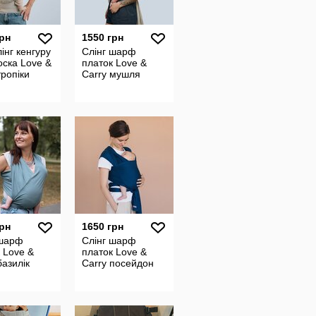
грн
1550 грн
інг кенгуру
Слінг шарф
ска Love &
платок Love &
тропіки
Carry мушля
грн
1650 грн
 шарф
Слінг шарф
 Love &
платок Love &
базилік
Carry посейдон