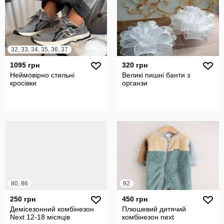
32, 33, 34, 35, 36, 37
1095 грн
320 грн
Неймовірно стильні
Великі пишні банти з
кросівки
органзи
80, 86
92
250 грн
450 грн
Демісезонний комбінезон
Плюшевий дитячий
Next 12-18 місяців
комбінезон next