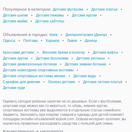
Популярное в категории:
Детские футболки
•
Детские платья
•
Детские шапки
•
Детские пижамы
•
Детские куртки
•
Детские майки
•
Детские хайтопы
Объявления в городах:
Киев
•
Днепропетровск (Днепр)
•
Одесса
•
Полтава
•
Харьков
•
Львов
•
Донецк
Кроссовки детские
•
Женские брюки в полоску
•
Детские кофты
•
Детские куртки
•
Детские босоножки
•
Детские регланы
•
Детские демисезонные ботинки
•
Детские зимние ботинки
•
Детские новогодние спортивные костюмы
•
Детские спортивные костюмы мягкие
•
Детские кеды
•
Сарафан для девочки
•
Лосины детские
•
Детские летние платья
•
Детские худи
Одевать сегодня ребенка-занятие не из дешевых. Если с футболками,
шортами еще можно как-то мириться, то обувь, зимние куртки,
спортивные костюмы уже выделяются в отдельную статью семейного
бюджета. Экономить при покупке товаров и одежды для детей поможет
площадка онлайн-объявлений klubok.com. Освоив интернет-шоппинг, вы
научитесь правильно расходовать средства с пользой для семьи.
Качественно и недорого