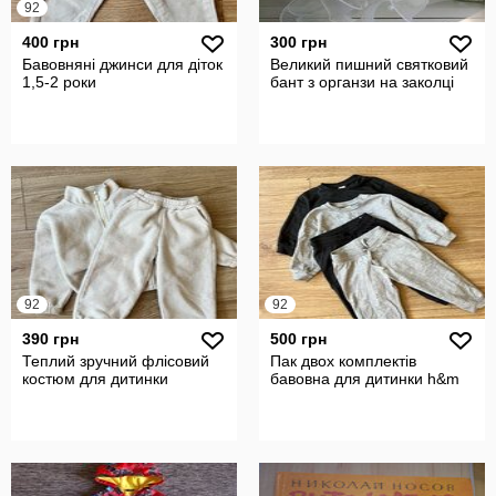
92
400 грн
300 грн
Бавовняні джинси для діток
Великий пишний святковий
1,5-2 роки
бант з органзи на заколці
92
92
390 грн
500 грн
Теплий зручний флісовий
Пак двох комплектів
костюм для дитинки
бавовна для дитинки h&m