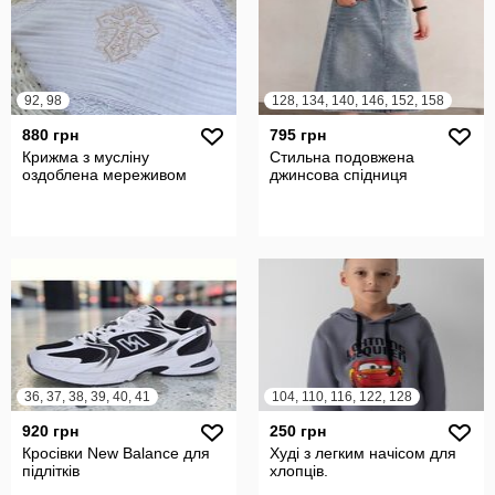
92, 98
128, 134, 140, 146, 152, 158
880 грн
795 грн
Крижма з мусліну
Стильна подовжена
оздоблена мереживом
джинсова спідниця
36, 37, 38, 39, 40, 41
104, 110, 116, 122, 128
920 грн
250 грн
Кросівки New Balance для
Худі з легким начісом для
підлітків
хлопців.