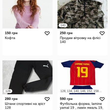
140
150 грн
250 грн
Кофта
Продам вітровку на флісі
140
128
128, 134, 140, 146, 152, 158, 164
280 грн
590 грн
Штани спортивні на зріст
Футбольна форма, lamine
128
yamal 19 , ламін ямаль 19,