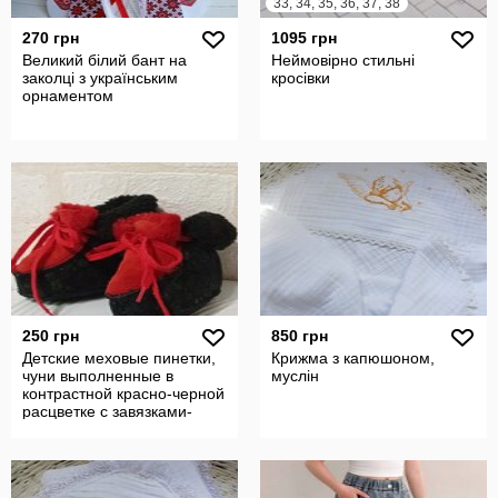
33, 34, 35, 36, 37, 38
270 грн
1095 грн
Великий білий бант на
Неймовірно стильні
заколці з українським
кросівки
орнаментом
250 грн
850 грн
Детские меховые пинетки,
Крижма з капюшоном,
чуни выполненные в
муслін
контрастной красно-черной
расцветке с завязками-
шнуркам