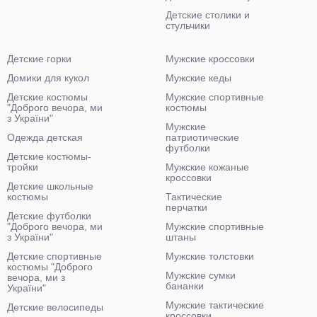
Детские столики и
стульчики
Детские горки
Мужские кроссовки
Домики для кукол
Мужские кеды
Детские костюмы
Мужские спортивные
"Доброго вечора, ми
костюмы
з України"
Мужские
Одежда детская
патриотические
футболки
Детские костюмы-
тройки
Мужские кожаные
кроссовки
Детские школьные
костюмы
Тактические
перчатки
Детские футболки
"Доброго вечора, ми
Мужские спортивные
з України"
штаны
Детские спортивные
Мужские толстовки
костюмы "Доброго
Мужские сумки
вечора, ми з
бананки
України"
Мужские тактические
Детские велосипеды
кроссовки