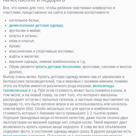
Все, что нужно для того, чтобы ребенок чувствовал комфортно и
счастливо, представлено на сайте в огромном ассортименте:
нательное белье;
демисезонная детская одежда
;
футболки и майки;
шорты и штаны;
юбки и платья;
брюки;
классические и спортивные костюмы;
кофты и жилетки;
верхняя одежда, зимние комбинезоны и т.д;
Обувь (можете
купить детские босоножки
, кроссовки, сапожки и многое
другое).
Выбор очень велик. Купить детскую одежду можно как от украинских и
белорусских производителей, так и мировых с громким именем, помимо
этого на Клубке имеются различного рода игрушки,
велосипеды
трехколесные
и т.д. При этом стоимость может быть снижена в разы, в
том числе, и на новый товар, за счет того, что интернет-магазины
распродают остатки с прошлых сезонов, а частные лица выставляют на
продажу то, что было куплено впрок и не использовалось или носилось
совсем мало (б/у). Особо актуально это для курток и комбинезонов,
стоимость которых с бирками часто превышает 1-2 тысячи гривен.
Хорошие брендовые вещи-отличного качества, даже после сезона-двух
эксплуатации на верхней одежде нет следов носки. Такой вариант дает
возможность купить нужные вещи недорого. К тому же все объявления
содержат фото, и состояние одежды видно сразу. В других разделах есть