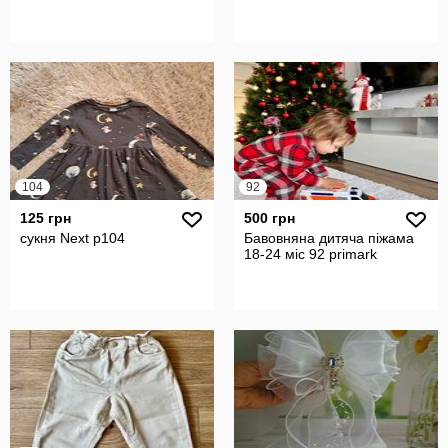
104
92
125 грн
500 грн
сукня Next р104
Бавовняна дитяча піжама
18-24 міс 92 primark