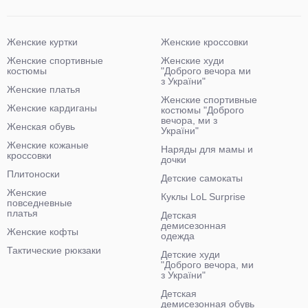
Женские куртки
Женские кроссовки
Женские спортивные
Женские худи
костюмы
"Доброго вечора ми
з України"
Женские платья
Женские спортивные
Женские кардиганы
костюмы "Доброго
вечора, ми з
Женская обувь
України"
Женские кожаные
Наряды для мамы и
кроссовки
дочки
Плитоноски
Детские самокаты
Женские
Куклы LoL Surprise
повседневные
платья
Детская
демисезонная
Женские кофты
одежда
Тактические рюкзаки
Детские худи
"Доброго вечора, ми
з України"
Детская
демисезонная обувь