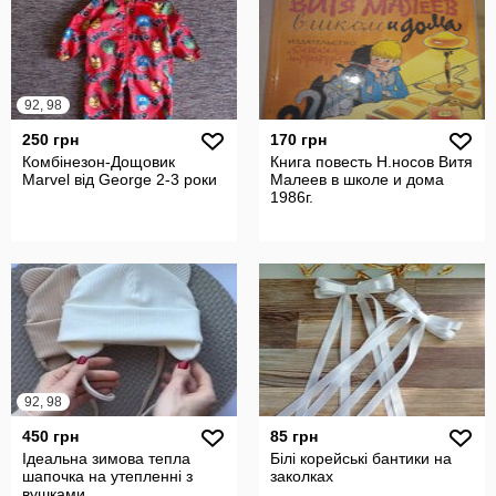
92, 98
250 грн
170 грн
Комбінезон-Дощовик
Книга повесть Н.носов Витя
Marvel від George 2-3 роки
Малеев в школе и дома
1986г.
92, 98
450 грн
85 грн
Ідеальна зимова тепла
Білі корейські бантики на
шапочка на утепленні з
заколках
вушками