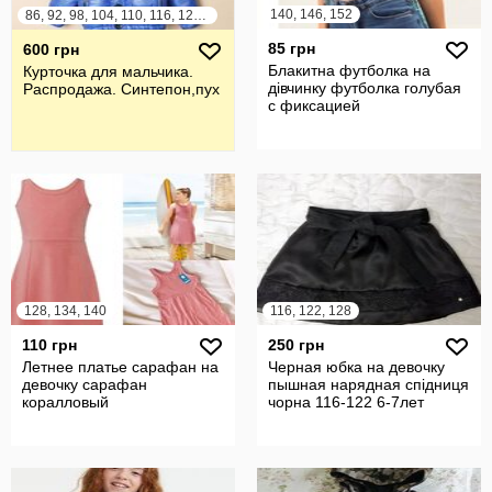
140, 146, 152
86, 92, 98, 104, 110, 116, 122, 128
85 грн
600 грн
Блакитна футболка на
Курточка для мальчика.
дівчинку футболка голубая
Распродажа. Синтепон,пух
с фиксацией
128, 134, 140
116, 122, 128
110 грн
250 грн
Летнее платье сарафан на
Черная юбка на девочку
девочку сарафан
пышная нарядная спідниця
коралловый
чорна 116-122 6-7лет