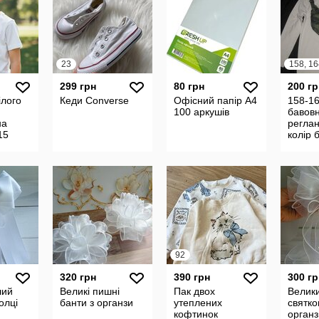
23
158, 16
299 грн
80 грн
200 гр
ілого
Кеди Converse
Офісний папір А4
158-16
100 аркушів
бавов
на
реглан
15
колір 
92
320 грн
390 грн
300 гр
лий
Великі пишні
Пак двох
Велик
олці
банти з органзи
утеплених
святко
кофтинок
органз