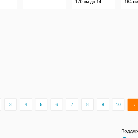
170 см до 14
164 см
см, Бі
3
4
5
6
7
8
9
10
→
Поддер