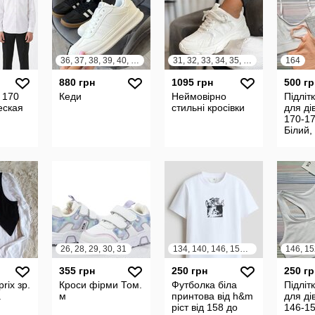
36, 37, 38, 39, 40, 41
31, 32, 33, 34, 35, 36, 37, 38, 39, 40, 41
164
880 грн
1095 грн
500 гр
 170
Кеди
Неймовірно
Підліт
еская
стильні кросівки
для ді
170-17
Білий,
кільна
перси
для
26, 28, 29, 30, 31
134, 140, 146, 152, 158, 164
146, 15
355 грн
250 грн
250 гр
rix зр.
Кроси фірми Том.
Футболка біла
Підліт
.
м
принтова від h&m
для ді
ріст від 158 до
146-15