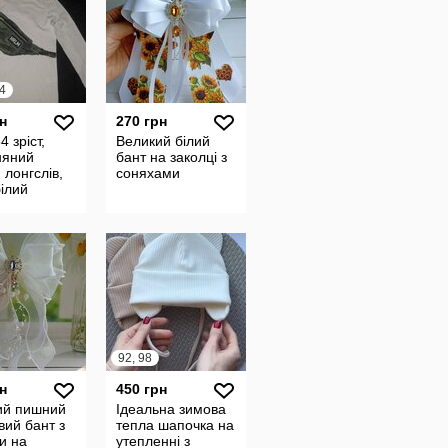
4
н
270 грн
4 зріст,
Великий білий
няний
бант на заколці з
 лонгслів,
соняхами
білий
92, 98
н
450 грн
ий пишний
Ідеальна зимова
вий бант з
тепла шапочка на
и на
утепленні з