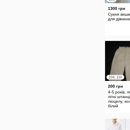
1300 грн
Сукня виши
для дівчинк
104, 110
200 грн
4-5 років, л
літні штанці
ліоцелу, ко
білий