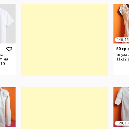
146, 15
50 грн
ва
Блуза 
m на
11-12 
-10
128, 13