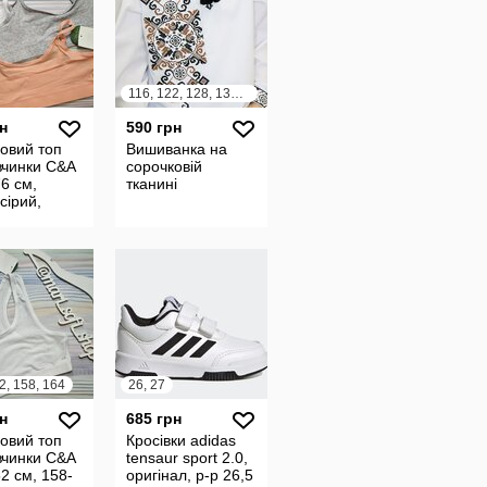
116, 122, 128, 134, 140, 146, 152, 158, 164
н
590 грн
ковий топ
Вишиванка на
вчинки C&A
сорочковій
6 см,
тканині
 сірий,
ковий
2, 158, 164
26, 27
н
685 грн
ковий топ
Кросівки adidas
вчинки C&A
tensaur sport 2.0,
2 см, 158-
оригінал, р-р 26,5