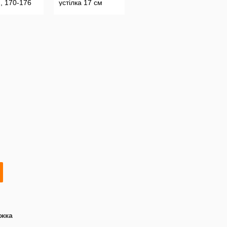
, 170-176
устілка 17 см
лий
жка