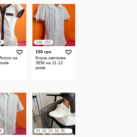
2
146, 152
150 грн
Arizzo на
Блуза святкова
років
SEM на 11-12
років
4
31, 32, 33, 34, 35, 36, 37, 38, 39, 40, 41