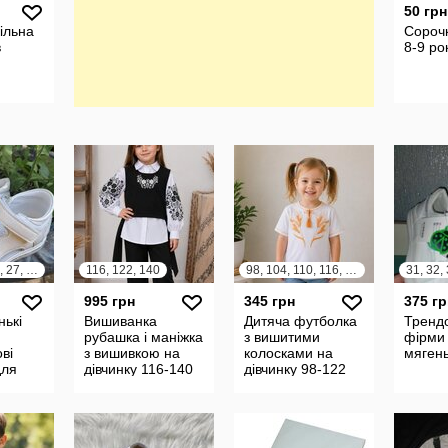
50 грн
ільна
Сороч
в
8-9 ро
23, 24, 25, 26, 27, 28
116, 122, 140
98, 104, 110, 116, 122
31, 32,
995 грн
345 грн
375 гр
нькі
Вишиванка
Дитяча футболка
Трендо
рубашка і маніжка
з вишитими
фірми
ві
з вишивкою на
колосками на
мягень
для
дівчинку 116-140
дівчинку 98-122
23-28
розмір 7796