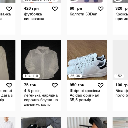
420 грн
60 грн
320 гр
ванка
футболка
Колготи 50Den
Кроксы
и
вишиванка
ориги
104, 110
35, 36
152
75 грн
950 грн
100 гр
егенькі
4-5 років,
Шкіряні кросівки
Біла ф
 Zara з
легенька нарядна
Adidas оригінал
поло б
лір
сорочка-блузка на
35,5 розмір
дівчинку, колір
білий