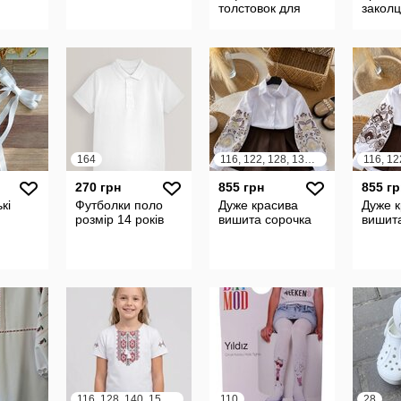
толстовок для
заколц
дівчинки h&m
164
116, 122, 128, 134, 140
270 грн
855 грн
855 гр
кі
Футболки поло
Дуже красива
Дуже 
розмір 14 років
вишита сорочка
вишит
116, 128, 140, 152, 164
110
28