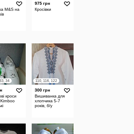
975 грн
ка M&S на
Кросівки
ків
 33, 34
110, 116, 122
н
300 грн
ві кроси
Вишиванка для
 Kimboo
хлопчика 5-7
кі
років, б/у