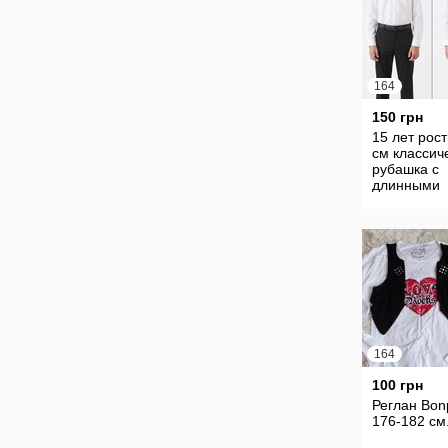
164
150 грн
15 лет рост
см классич
рубашка с
длинными
рукавами ш
школьная 
школы next
164
100 грн
Реглан Bonp
176-182 см