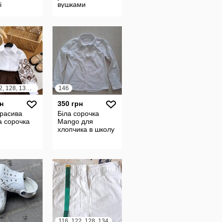
і
вушками
116, 122, 128, 134, 140
146
н
350 грн
красива
Біла сорочка
а сорочка
Mango для
хлопчика в школу
116, 122, 128, 134