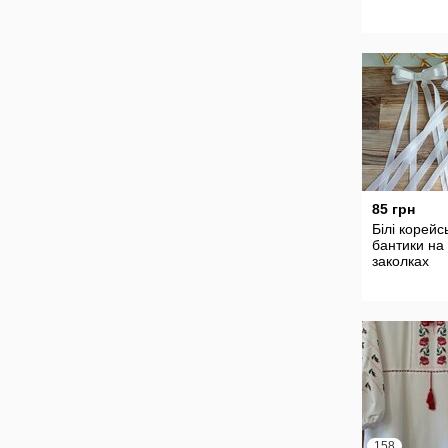
85 грн
Білі корейсь
бантики на
заколках
158