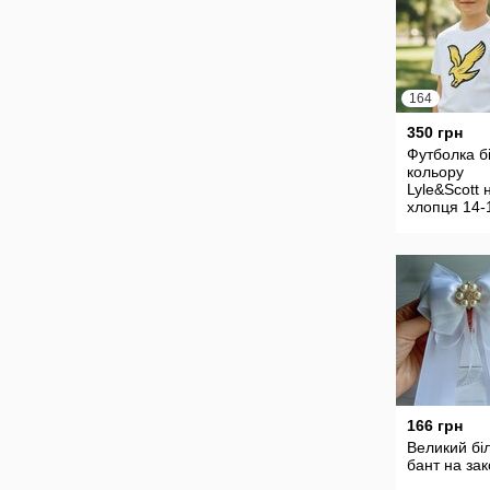
164
350 грн
Футболка б
кольору
Lyle&Scott 
хлопця 14-
років
166 грн
Великий бі
бант на зак