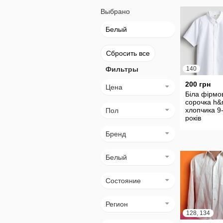
Выбрано
Белый
Сбросить все
Фильтры
140
200 грн
Цена
Біла фірмо
сорочка h&
хлопчика 9
Пол
років
Бренд
Белый
Состояние
Регион
128, 134