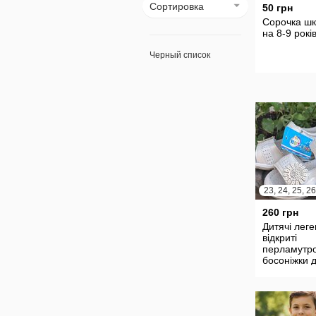
Сортировка
50 грн
Сорочка шк
на 8-9 рокі
Черный список
260 грн
Дитячі леге
відкриті
перламутро
босоніжки 
дівчинки р.