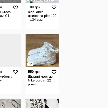
н
100 грн
 Crocs
біла юбка
нал С11
джинсова ріст 122
- 134 ссм
22
н
550 грн
утболка
Шкіряні кросівки
у
Nike Jordan 22
розмір