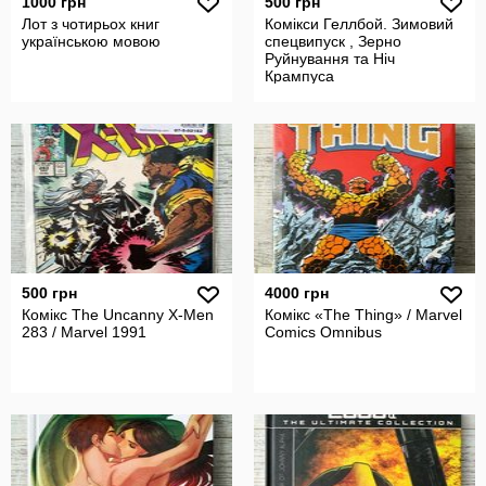
1000 грн
500 грн
Лот з чотирьох книг
Комікси Геллбой. Зимовий
українською мовою
спецвипуск , Зерно
Руйнування та Ніч
Крампуса
500 грн
4000 грн
Комікс The Uncanny X-Men
Комікс «The Thing» / Marvel
283 / Marvel 1991
Comics Omnibus