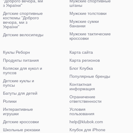
"Доброго вечора, ми
Мужские спортивные
з України"
штаны
Детские спортивные
Мужские толстовки
костюмы "Доброго
Мужские сумки
вечора, ми з
бананки
України"
Мужские тактические
Детские велосипеды
кроссовки
Куклы Реборн
Карта сайта
Продукты питания
Карта регионов
Коляски для кукол и
Блог Клубка
пупсов
Популярные бренды
Детские куклы и
Контактная
пупсы
информация
Батуты для детей
Ограничение
Ролики
ответственности
Интерактивные
Условия
игрушки
пользования
Детские кроссовки
help@klubok.com
Школьные рюкзаки
Клубок для iPhone