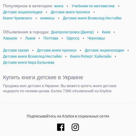
Популярное в категории:
книга
•
Учебники по математике
•
Детские энциклопедии
•
Детские книги прописи
•
Книги Чуковского
•
комиксы
•
Детские книги Всеволод Нестайко
Объявления в городах:
Днепропетровск (Днепр)
•
Киев
•
Харьков
•
Львов
•
Полтава
•
Одесса
•
Черновцы
Детские сказки
•
Детские книги прописи
•
Детские энциклопедии
•
Детские книги Всеволод Нестайко
•
Книги Роберт Хайнлайн
•
Детские книги Кира Булычева
Купить книги детские в Украине
Продажа книг детских в Украине. Вы можете купить книги детские
недорого по низким ценам. Более 7386 объявлений на Клубок
Подписывайтесь на Клубок в социальных сетях