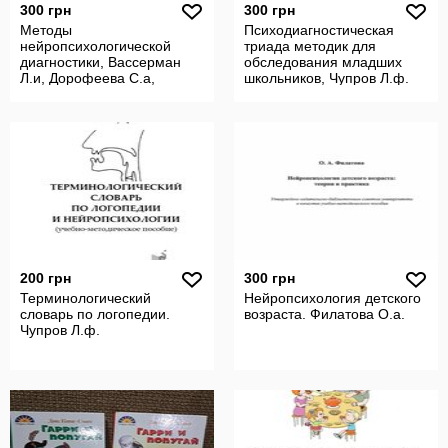
300 грн
300 грн
Методы
Психодиагностическая
нейропсихологической
триада методик для
диагностики, Вассерман
обследования младших
Л.и, Дорофеева С.а,
школьников, Чупров Л.ф.
Меерсон Я.а.
200 грн
300 грн
Терминологический
Нейропсихология детского
словарь по логопедии.
возраста. Филатова О.а.
Чупров Л.ф.