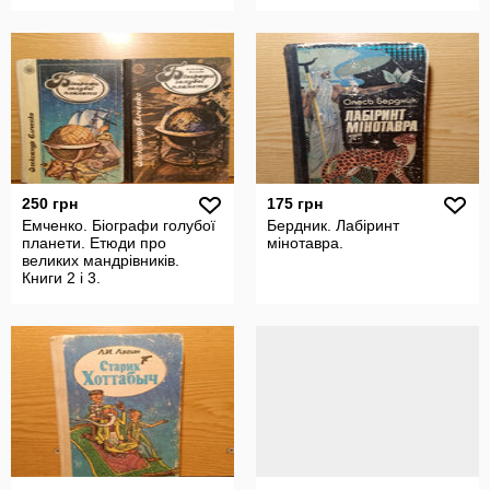
250 грн
175 грн
Емченко. Біографи голубої
Бердник. Лабiринт
планети. Етюди про
мiнотавра.
великих мандрiвникiв.
Книги 2 i 3.