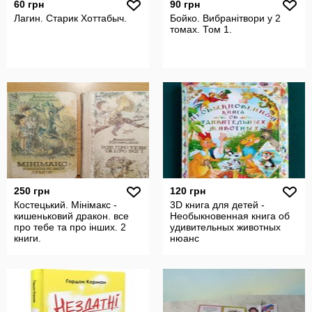
60 грн
90 грн
Лагин. Старик Хоттабыч.
Бойко. Вибранiтвори у 2
томах. Том 1.
250 грн
120 грн
Костецький. Мiнiмакс -
3D книга для детей -
кишеньковий дракон. все
Необыкновенная книга об
про тебе та про iнших. 2
удивительных животных
книги.
нюанс