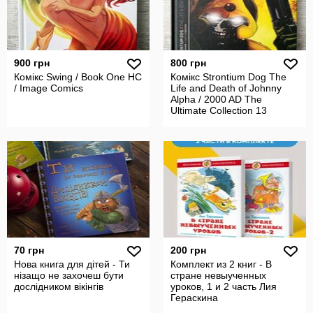
900 грн
800 грн
Комікс Swing / Book One HC
Комікс Strontium Dog The
/ Image Comics
Life and Death of Johnny
Alpha / 2000 AD The
Ultimate Collection 13
70 грн
200 грн
Нова книга для дітей - Ти
Комплект из 2 книг - В
нізащо не захочеш бути
стране невыученных
дослідником вікінгів
уроков, 1 и 2 часть Лия
Гераскина