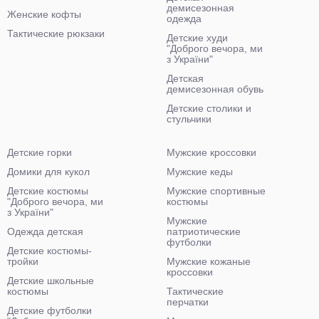
демисезонная
Женские кофты
одежда
Тактические рюкзаки
Детские худи
"Доброго вечора, ми
з України"
Детская
демисезонная обувь
Детские столики и
стульчики
Детские горки
Мужские кроссовки
Домики для кукол
Мужские кеды
Детские костюмы
Мужские спортивные
"Доброго вечора, ми
костюмы
з України"
Мужские
Одежда детская
патриотические
футболки
Детские костюмы-
тройки
Мужские кожаные
кроссовки
Детские школьные
костюмы
Тактические
перчатки
Детские футболки