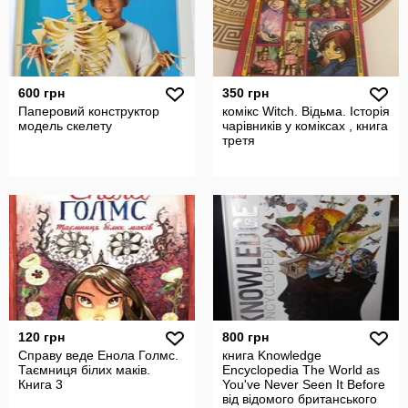
600 грн
350 грн
Паперовий конструктор
комікс Witch. Відьма. Історія
модель скелету
чарівників у коміксах , книга
третя
120 грн
800 грн
Справу веде Енола Голмс.
книга Knowledge
Таємниця білих маків.
Encyclopedia The World as
Книга 3
You've Never Seen It Before
від відомого британського