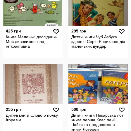
425 грн
295 грн
Книга Маленькі дослідники.
Дитячі книги Чуб Азбука
Моє дивовижне тіло,
здров я Серія Енциклопедія
інткрактивна
маленьких вундер
255 грн
500 грн
Дитячі книги Слово о полку
Дитячі книги Пекарська лот
Ігоревім
книга перша Клас пані
Чайки та продовження
книги Лотерея