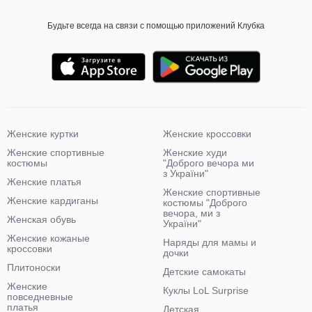
Будьте всегда на связи с помощью приложений Клубка
Женские куртки
Женские кроссовки
Женские спортивные
Женские худи
костюмы
"Доброго вечора ми
з України"
Женские платья
Женские спортивные
Женские кардиганы
костюмы "Доброго
вечора, ми з
Женская обувь
України"
Женские кожаные
Наряды для мамы и
кроссовки
дочки
Плитоноски
Детские самокаты
Женские
Куклы LoL Surprise
повседневные
платья
Детская