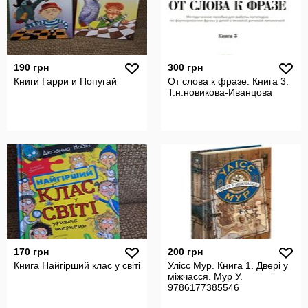
190 грн
300 грн
Книги Гарри и Попугай
От слова к фразе. Книга 3.
Т.н.новикова-Иванцова
170 грн
200 грн
Книга Найгірший клас у світі
Улісс Мур. Книга 1. Двері у
міжчасся. Мур У.
9786177385546