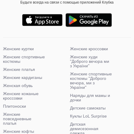
Будьте всегда на связи с помощью приложений Клубка
Женские куртки
Женские кроссовки
Женские спортивные
Женские худи
костюмы
"Доброго вечора ми
з України"
Женские платья
Женские спортивные
Женские кардиганы
костюмы "Доброго
вечора, ми з
Женская обувь
України"
Женские кожаные
Наряды для мамы и
кроссовки
дочки
Плитоноски
Детские самокаты
Женские
Куклы LoL Surprise
повседневные
платья
Детская
демисезонная
Женские кофты
одежда