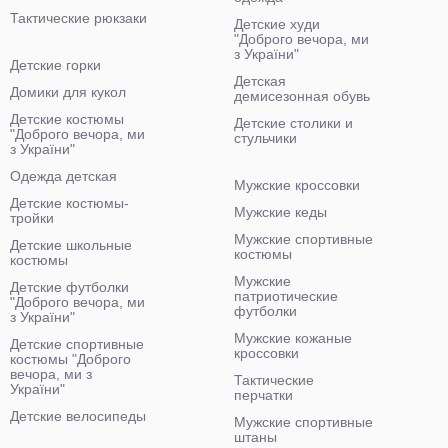
Тактические рюкзаки
Детские худи
"Доброго вечора, ми
з України"
Детские горки
Детская
Домики для кукол
демисезонная обувь
Детские костюмы
Детские столики и
"Доброго вечора, ми
стульчики
з України"
Одежда детская
Мужские кроссовки
Детские костюмы-
Мужские кеды
тройки
Мужские спортивные
Детские школьные
костюмы
костюмы
Мужские
Детские футболки
патриотические
"Доброго вечора, ми
футболки
з України"
Мужские кожаные
Детские спортивные
кроссовки
костюмы "Доброго
вечора, ми з
Тактические
України"
перчатки
Детские велосипеды
Мужские спортивные
штаны