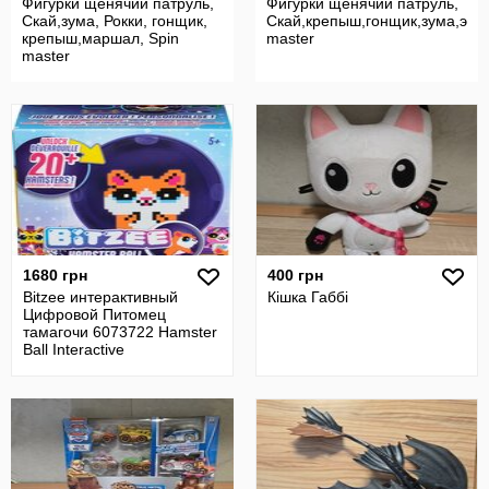
Фигурки щенячий патруль,
Фигурки щенячий патруль,
Скай,зума, Рокки, гонщик,
Скай,крепыш,гонщик,зума,эвер
крепыш,маршал, Spin
master
master
1680 грн
400 грн
Bitzee интерактивный
Кішка Габбі
Цифровой Питомец
тамагочи 6073722 Hamster
Ball Interactive