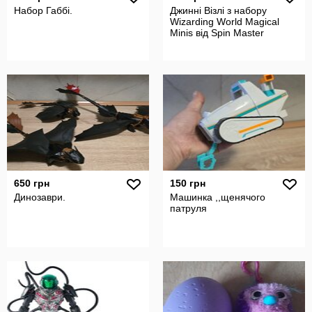
Набор Габбі.
Джинні Візлі з набору
Wizarding World Magical
Minis від Spin Master
650 грн
150 грн
Динозаври.
Машинка ,,щенячого
патруля