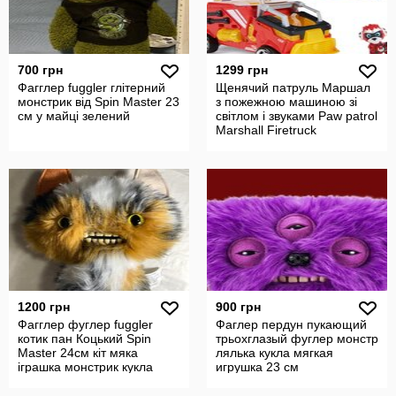
700 грн
1299 грн
Фагглер fuggler глітерний
Щенячий патруль Маршал
монстрик від Spin Master 23
з пожежною машиною зі
см у майці зелений
світлом і звуками Paw patrol
Marshall Firetruck
1200 грн
900 грн
Фагглер фуглер fuggler
Фаглер пердун пукающий
котик пан Коцький Spin
трьохглазый фуглер монстр
Master 24см кіт мяка
лялька кукла мягкая
іграшка монстрик кукла
игрушка 23 см
лялька