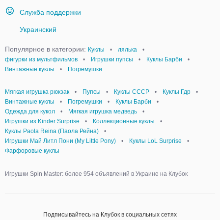
Служба поддержки
Украинский
Популярное в категории:
Куклы
•
лялька
•
фигурки из мультфильмов
•
Игрушки пупсы
•
Куклы Барби
•
Винтажные куклы
•
Погремушки
Мягкая игрушка рюкзак
•
Пупсы
•
Куклы СССР
•
Куклы Гдр
•
Винтажные куклы
•
Погремушки
•
Куклы Барби
•
Одежда для кукол
•
Мягкая игрушка медведь
•
Игрушки из Kinder Surprise
•
Коллекционные куклы
•
Куклы Paola Reina (Паола Рейна)
•
Игрушки Май Литл Пони (My Little Pony)
•
Куклы LoL Surprise
•
Фарфоровые куклы
Игрушки Spin Master: более 954 объявлений в Украине на Клубок
Подписывайтесь на Клубок в социальных сетях