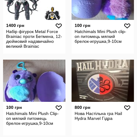
1400 грн
100 грн
Набір фігурок Metal Force
Hatchіmals Mini Plush clip-
Brainiac проти Бетмена, 12-
on питомець мягкий
дюймовий надзвичайно
брелок-игрушка,9-10см
великий Brainiac
100 грн
800 грн
Hatchimals Mini Plush Clip-
Нова Настільна гра Hail
on мягкий питомець
Hydra Marvel Гідра
брелок-игрушка,9-10см