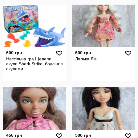
600 грн
600 грн
Настільна гра Щелепи
Лялька Лів
акули Shark Strike, боулінг з
акулами
450 грн
500 грн