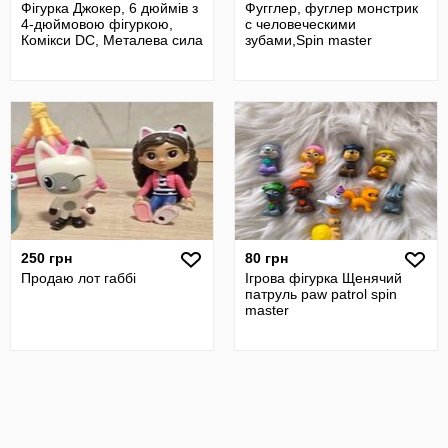
Фігурка Джокер, 6 дюймів з
Фугглер, фуглер монстрик
4-дюймовою фігуркою,
с человеческими
Комікси DC, Металева сила
зубами,Spin master
250 грн
80 грн
Продаю лот габбі
Ігрова фігурка Щенячий
патруль paw patrol spin
master