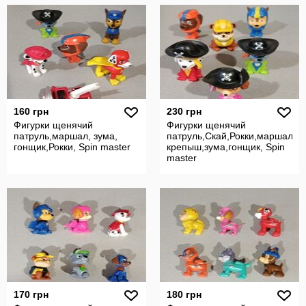
160 грн
230 грн
Фигурки щенячий
Фигурки щенячий
патруль,маршал, зума,
патруль,Скай,Рокки,маршал,
гонщик,Рокки, Spin master
крепыш,зума,гонщик, Spin
master
170 грн
180 грн