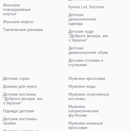
Женские
Куклы LoL Surprise
повседневные
платья
Детская
демисезонная
Женские кофты
одежда
Тактические рюкзаки
Детские худи
"Доброго вечора, ми
з України"
Детская
демисезонная обувь
Детские столики и
стульчики
Детские горки
Мужские кроссовки
Домики для кукол
Мужские кеды
Детские костюмы
Мужские спортивные
"Доброго вечора, ми
костюмы
з України"
Мужские
Одежда детская
патриотические
футболки
Детские костюмы-
тройки
Мужские кожаные
кроссовки