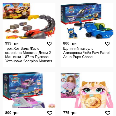
999 грн
800 грн
трек Хот Вилс Жало
Щенячий патруль
скорпіона Монстер Джем 2
Акващенки Чейз Paw Patrol
Машинки 1 87 та Пускова
Aqua Pups Chase .
Установка Scorpion Monster
Jam
800 грн
775 грн