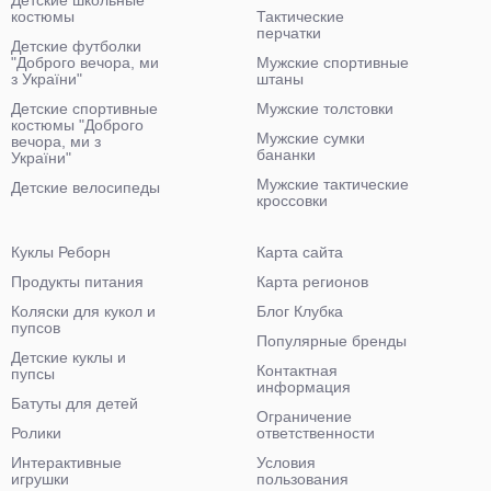
Детские школьные
костюмы
Тактические
перчатки
Детские футболки
"Доброго вечора, ми
Мужские спортивные
з України"
штаны
Детские спортивные
Мужские толстовки
костюмы "Доброго
Мужские сумки
вечора, ми з
бананки
України"
Мужские тактические
Детские велосипеды
кроссовки
Куклы Реборн
Карта сайта
Продукты питания
Карта регионов
Коляски для кукол и
Блог Клубка
пупсов
Популярные бренды
Детские куклы и
Контактная
пупсы
информация
Батуты для детей
Ограничение
Ролики
ответственности
Интерактивные
Условия
игрушки
пользования