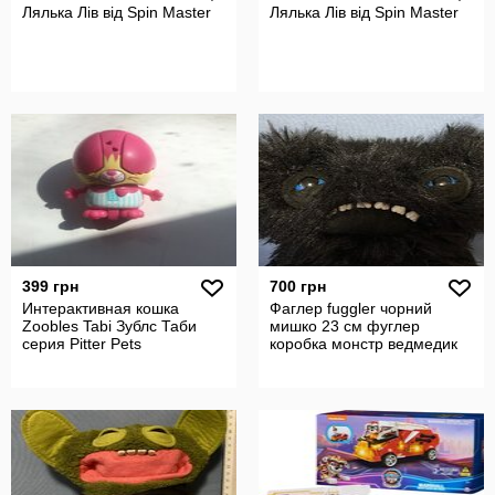
Лялька Лів від Spin Master
Лялька Лів від Spin Master
399 грн
700 грн
Интерактивная кошка
Фаглер fuggler чорний
Zoobles Tabi Зублс Таби
мишко 23 см фуглер
серия Pitter Pets
коробка монстр ведмедик