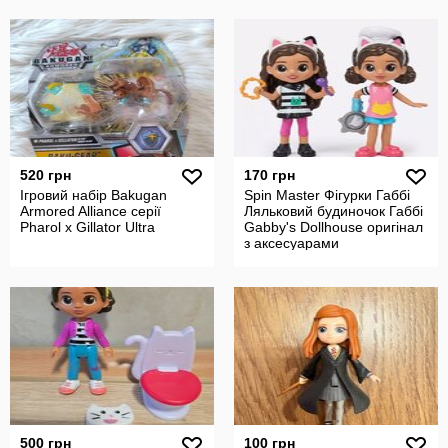
520 грн
170 грн
Ігровий набір Bakugan
Spin Master Фігурки Габбі
Armored Alliance серії
Ляльковий будиночок Габбі
Pharol x Gillator Ultra
Gabby's Dollhouse оригінал
з аксесуарами
500 грн
100 грн