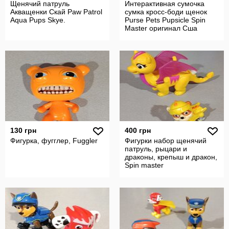
Щенячий патруль
Интерактивная сумочка
Акващенки Скай Paw Patrol
сумка кросс-боди щенок
Aqua Pups Skye.
Purse Pets Pupsicle Spin
Master оригинал Сша
130 грн
400 грн
Фигурка, фугглер, Fuggler
Фигурки набор щенячий
патруль, рыцари и
драконы, крепыш и дракон,
Spin master