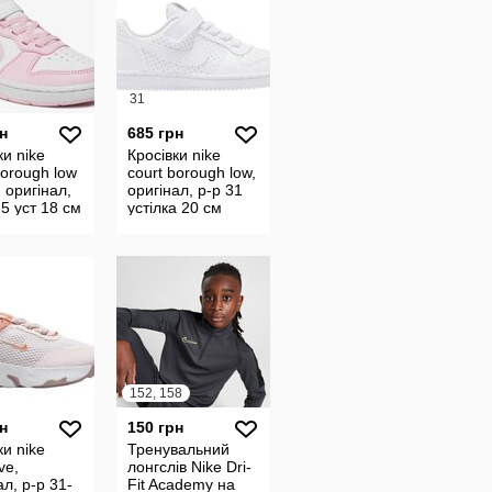
31
н
685 грн
ки nike
Кросівки nike
borough low
court borough low,
, оригінал,
оригінал, р-р 31
,5 уст 18 см
устілка 20 см
152, 158
н
150 грн
ки nike
Тренувальний
ive,
лонгслів Nike Dri-
ал, р-р 31-
Fit Academy на