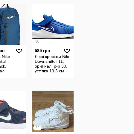
30
грн
585 грн
 Nike
Легкі кросівки Nike
tal
Downshifter 11,
ck.
оригінал, р-р 30,
ал.
устілка 19,5 см
22