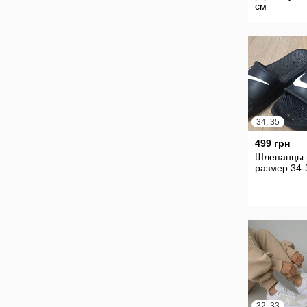
см
34, 35
499 грн
Шлепанцы 
размер 34-
32, 33