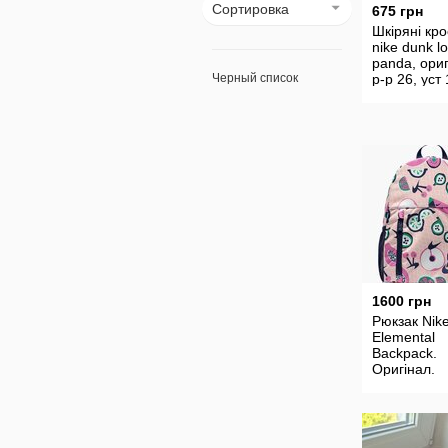
Сортировка
675 грн
Шкіряні кро
nike dunk l
panda, ориг
Черный список
р-р 26, уст
1600 грн
Рюкзак Nik
Elemental
Backpack.
Оригінал.