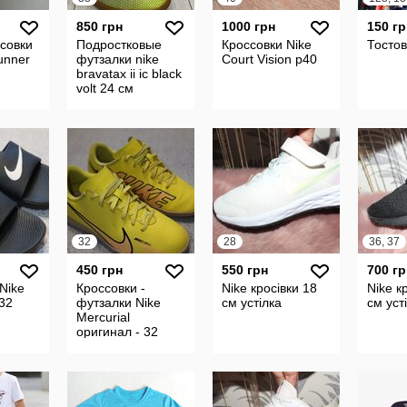
850 грн
1000 грн
150 гр
совки
Подростковые
Кроссовки Nike
Тостов
unner
футзалки nike
Court Vision р40
bravatax ii ic black
volt 24 см
32
28
36, 37
450 грн
550 грн
700 гр
Nike
Кроссовки -
Nike кросівки 18
Nike к
 32
футзалки Nike
см устілка
см уст
Mercurial
оригинал - 32
размер