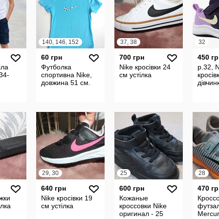
140, 146, 152
37, 38
32
60 грн
700 грн
450 гр
іла
Футболка
Nike кросівки 24
р.32, 
34-
спортивна Nike,
см устілка
кросів
довжина 51 см.
дівчин
29, 30
25
28
640 грн
600 грн
470 гр
іжки
Nike кросівки 19
Кожаные
Кроссо
ілка
см устілка
кроссовки Nike
футзал
оригинал - 25
Mercur