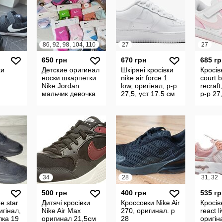
86, 92, 98, 104, 110
27
27
650 грн
670 грн
685 гр
ки
Детские оригинал
Шкіряні кросівки
Кросів
носки шкарпетки
nike air force 1
court 
Nike Jordan
low, оригінал, р-р
recraft
мальчик девочка
27,5, уст 17.5 см
р-р 27
1-4 года
34
28
31, 32
500 грн
400 грн
535 гр
e star
Дитячі кросівки
Кроссовки Nike Air
Кросів
игінал,
Nike Air Max
270, оригинал. р
react l
лка 19
оригинал 21,5см
28
оригін