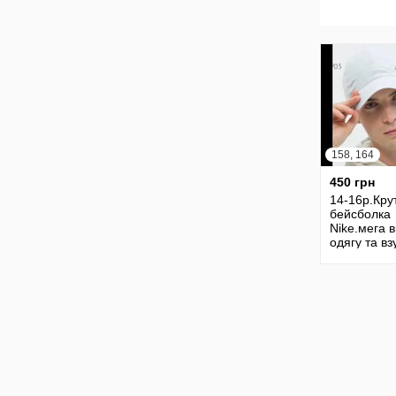
158, 164
450 грн
14-16р.Кру
бейсболка
Nike.мега в
одягу та вз