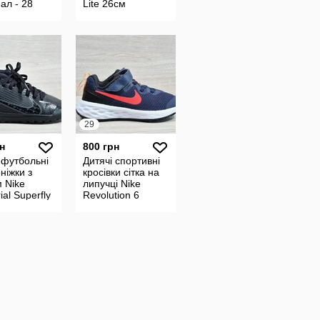
ал - 28
Lite 26см
р
оригинал
29
н
800 грн
 футбольні
Дитячі спортивні
ніжки з
кросівки сітка на
 Nike
липучці Nike
ial Superfly
Revolution 6
tf оригінал
оригінал, розмір
 33 копочки
29.5