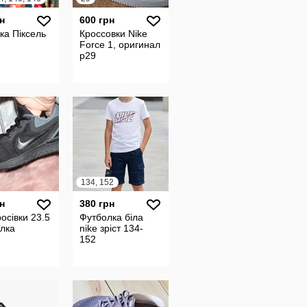
н
600 грн
ка Піксель
Кроссовки Nike
Force 1, оригинал
р29
134, 152
н
380 грн
росівки 23.5
Футболка біла
ілка
nike зріст 134-
152