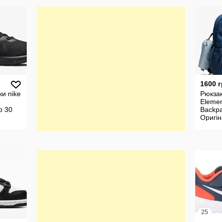
1600 
ки nike
Рюкзак
Elemen
р 30
Backpa
Оригін
25