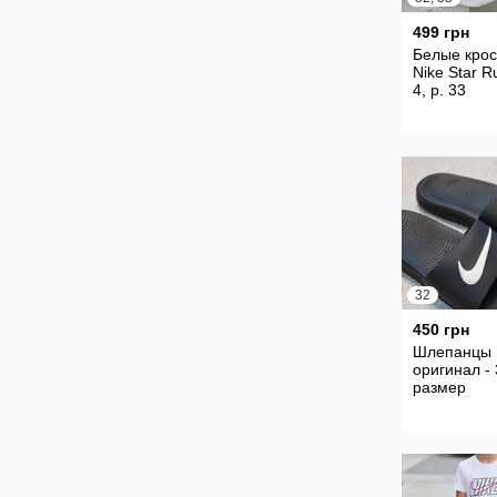
499 грн
Белые крос
Nike Star R
4, р. 33
32
450 грн
Шлепанцы 
оригинал -
размер