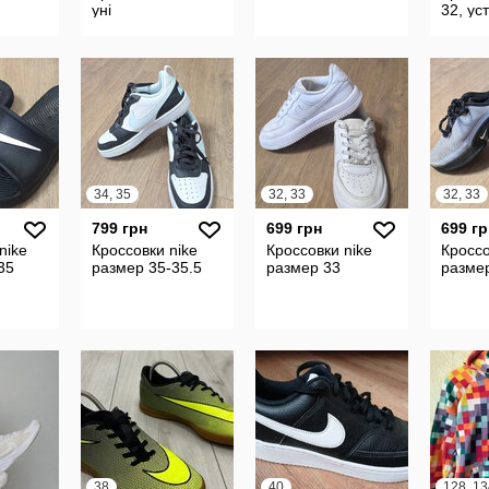
уні
32, ус
см
34, 35
32, 33
32, 33
799 грн
699 грн
699 гр
nike
Кроссовки nike
Кроссовки nike
Кроссо
35
размер 35-35.5
размер 33
разме
38
40
128, 13