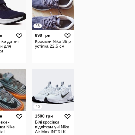
36
н
899 грн
Nike дитячі
Кросівки Nike 36 р
ки для
устілка 22,5 см
ки
40
н
1500 грн
вки -
Білі кросівки
ки Nike
підліткам уні Nike
ial
Air Max INTRLK