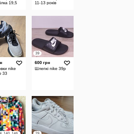
тілка 19,5
11-13 років
39
н
600 грн
вки nike
Шлепкі nike 39р
р 33
4, 140, 146
29