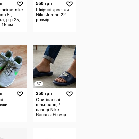
н
550 грн
росівки nike
Шкіряні кросівки
ıon 5 ,
Nike Jordan 22
ал, р-р 25,
розмір
а 15 см
37
н
350 грн
кі
Оригінальні
очки.
шльопанці /
сланці Nike
Benassi Розмір
37.5