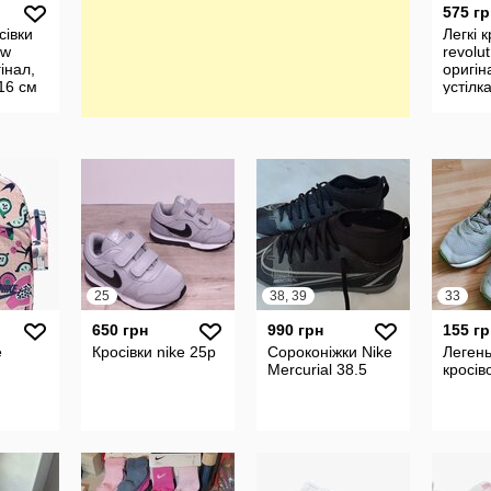
575 гр
сівки
Легкі к
ow
revolut
інал,
оригін
 16 см
устілк
25
38, 39
33
650 грн
990 грн
155 гр
e
Кросівки nike 25р
Сороконіжки Nike
Легень
Mercurial 38.5
кросів