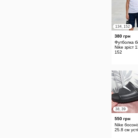
134, 152
380 грн
Футболка б
Nike зріст 1
152
38, 39
550 грн
Nike босон
25.8 см уст