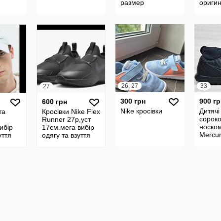
размер
оригин
разме
26, 27
33
27
300 грн
900 гр
600 грн
Nike кросівки
Дитячі
та
Кросівки Nike Flex
сороко
Runner 27р,уст
носком
ибір
17см.мега вибір
Mercur
уття
одягу та взуття
9 club 
розмір