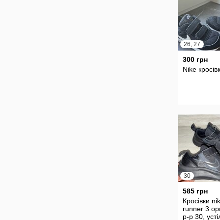
26, 27
300 грн
Nike кросів
30
585 грн
Кросівки nik
runner 3 ор
р-р 30, усті