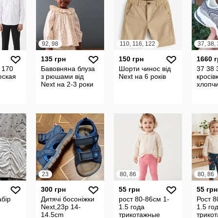
92, 98
110, 116, 122
37, 38,
135 грн
150 грн
1660 
 170
Бавовняна блуза
Шорти чинос від
37 38 
еская
з рюшами від
Next на 6 років
кросів
Next на 2-3 роки
хлопч
кільна
для
23
80, 86
80, 86
300 грн
55 грн
55 грн
абір
Дитячі босоніжки
рост 80-86см 1-
Рост 8
Next,23p 14-
1.5 года
1.5 го
14.5cm
трикотажные
трико