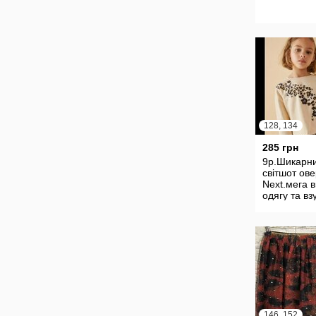
128, 134
285 грн
9р.Шикарн
світшот ов
Next.мега в
одягу та вз
146, 152