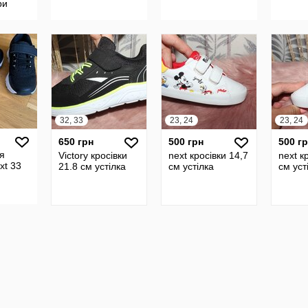
ри
ипучке
5
32, 33
23, 24
23, 24
650 грн
500 грн
500 г
ля
Victory кросівки
next кросівки 14,7
next к
xt 33
21.8 см устілка
см устілка
см уст