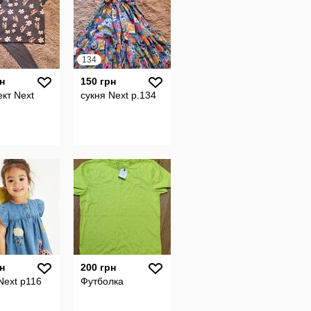
134
н
150 грн
кт Next
сукня Next р.134
н
200 грн
Next р116
Футболка