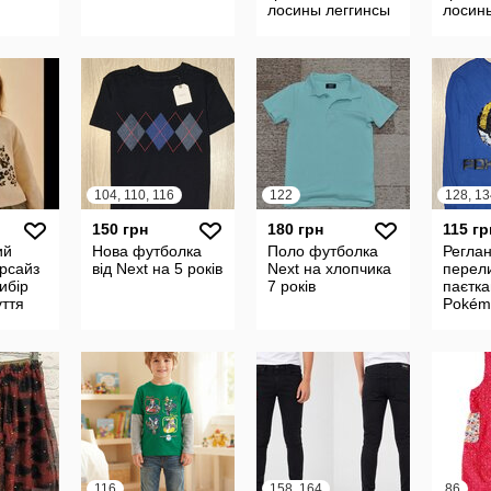
лосины леггинсы
лосин
штаны next
штаны
104, 110, 116
122
128, 13
150 грн
180 грн
115 гр
ий
Нова футболка
Поло футболка
Реглан
ерсайз
від Next на 5 років
Next на хлопчика
перел
ибір
7 років
паєтк
уття
Pokémo
на 8 р
116
158, 164
86