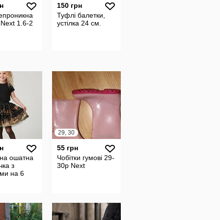
н
150 грн
епроникна
Туфлі балетки,
 Next 1.6-2
устілка 24 см.
29, 30
н
55 грн
на ошатна
Чобітки гумові 29-
чка з
30р Next
ми на 6