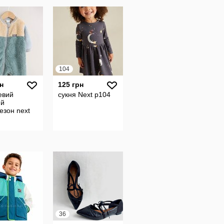
104
н
125 грн
евий
сукня Next р104
ий
езон next
36