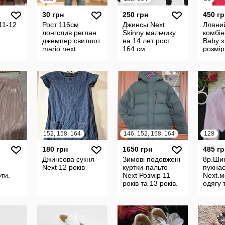
30 грн
250 грн
450 гр
11-12
Рост 116см
Джинсы Next
Лляни
лонгслив реглан
Skinny мальчику
комбін
джемпер свитшот
на 14 лет рост
Baby з
mario next
164 см
розмір
86 см
152, 158, 164
146, 152, 158, 164
128
180 грн
1650 грн
485 гр
Джинсова сукня
Зимові подовжені
8р.Ши
Next 12 років
куртки-пальто
пухна
ти.
Next Розмір 11
Next.м
років та 13 років.
одягу 