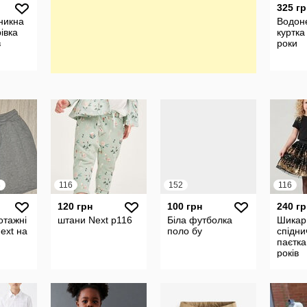
325 гр
никна
Водон
рівка
куртка
в
роки
8
116
152
116
120 грн
100 грн
240 гр
отажні
штани Next р116
Біла футболка
Шикар
ext на
поло бу
спідни
паєтка
років