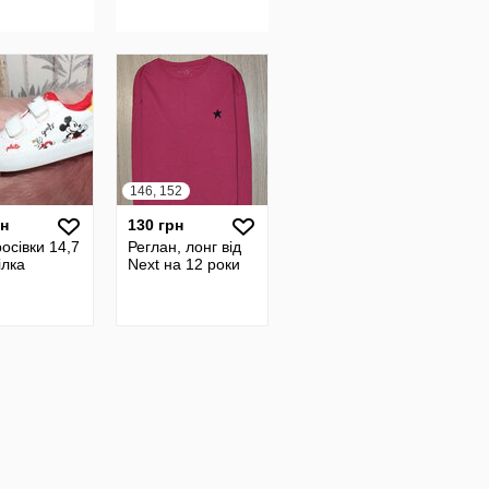
146, 152
рн
130 грн
росівки 14,7
Реглан, лонг від
ілка
Next на 12 роки