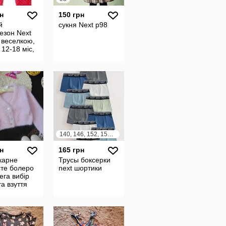
н
150 грн
й
сукня Next р98
езон Next
 веселкою,
 12-18 міс,
140, 146, 152, 158, 164
н
165 грн
карне
Трусы боксерки
сте болеро
next шортики
ега вибір
та взуття