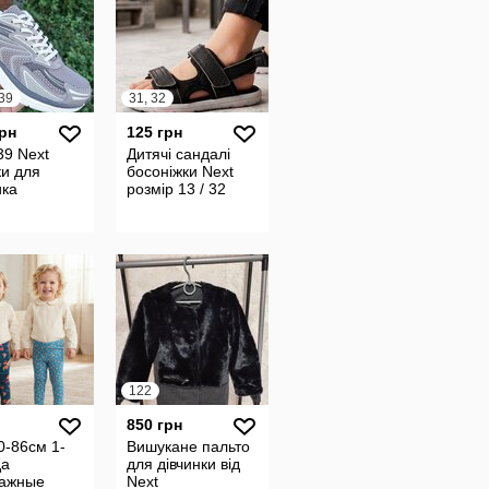
 39
31, 32
грн
125 грн
39 Next
Дитячі сандалі
ки для
босоніжки Next
ика
розмір 13 / 32
122
850 грн
0-86см 1-
Вишукане пальто
да
для дівчинки від
тажные
Next