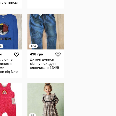
ы леггинсы
 next
4
134
н
490 грн
, лонг з
Дитячі джинси
ивними
skinny next для
ами
хлопчика р.134/9
n від Next
оків
98