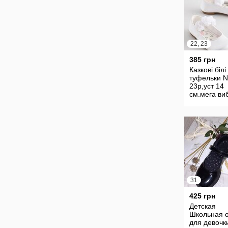
22, 23
385 грн
Казкові білі
туфельки N
23р,уст 14
см.мега ви
одягу та вз
31
425 грн
Детская
Школьная 
для девочк