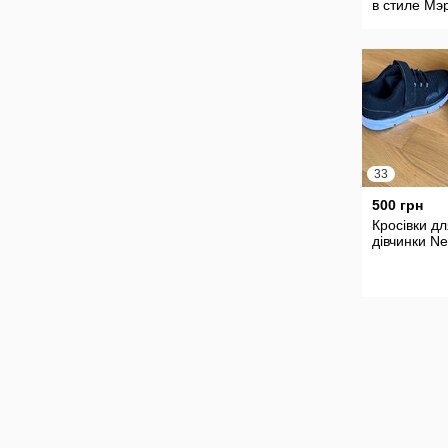
в стиле Мэ
Джейн на л
31 размер
стелька 15,
33
500 грн
Кросівки д
дівчинки Ne