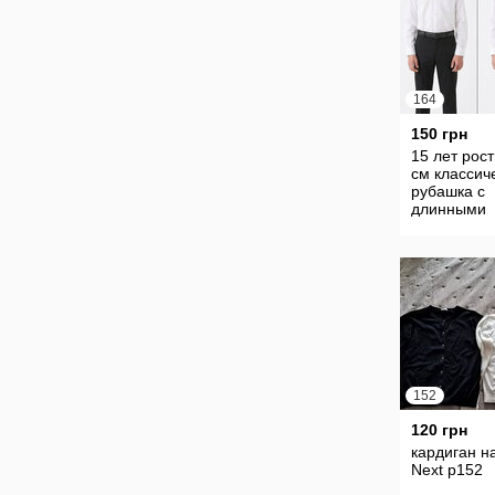
164
150 грн
15 лет рост
см классич
рубашка с
длинными
рукавами ш
школьная 
школы next
152
120 грн
кардиган н
Next р152