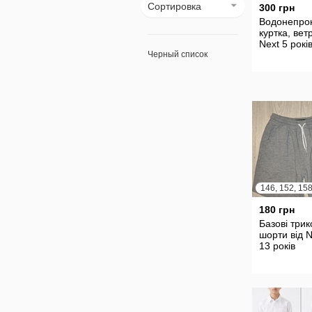
Сортировка
300 грн
Водонепро
куртка, вет
Next 5 рокі
Черный список
146, 152, 15
180 грн
Базові трик
шорти від N
13 років