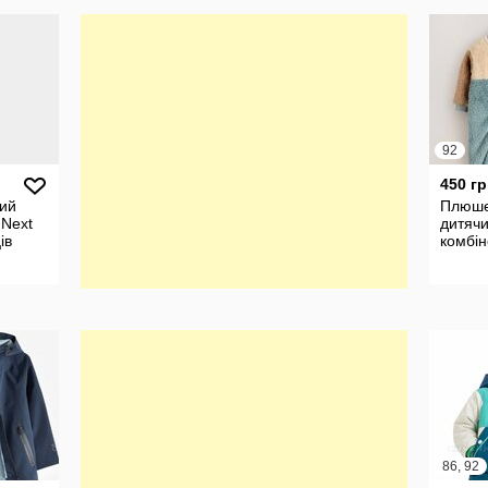
92
450 гр
ий
Плюш
 Next
дитяч
ів
комбін
86, 92