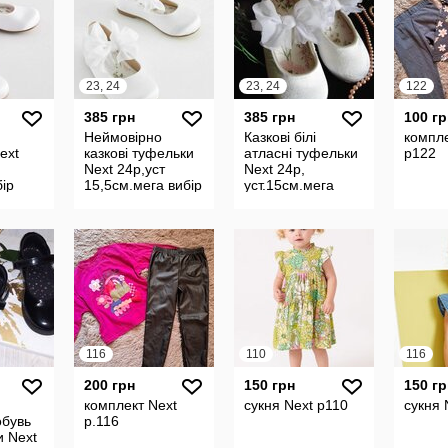
23, 24
23, 24
122
385 грн
385 грн
100 гр
Неймовірно
Казкові білі
компле
ext
казкові туфельки
атласні туфельки
р122
Next 24р,уст
Next 24р,
бір
15,5см.мега вибір
уст.15см.мега
уття
одягу та взуття
вибір одягу та
взуття
116
110
116
200 грн
150 грн
150 гр
комплект Next
сукня Next р110
сукня 
обувь
р.116
и Next