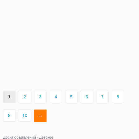
1
2
3
4
5
6
7
8
9
10
→
Доска объявлений
›
Детское