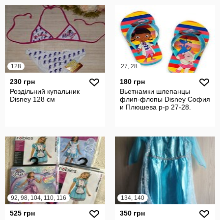
128
27, 28
230 грн
180 грн
Роздільний купальник
Вьетнамки шлепанцы
Disney 128 см
флип-флопы Disney София
и Плюшева р-р 27-28.
92, 98, 104, 110, 116
134, 140
525 грн
350 грн