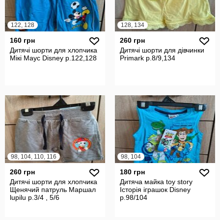
122, 128
128, 134
160 грн
260 грн
Дитячі шорти для хлопчика
Дитячі шорти для дівчинки
Мікі Маус Disney р.122,128
Primark р.8/9,134
98, 104, 110, 116
98, 104
260 грн
180 грн
Дитячі шорти для хлопчика
Дитяча майка toy story
Щенячий патруль Маршал
Історія іграшок Disney
lupilu р.3/4 , 5/6
р.98/104