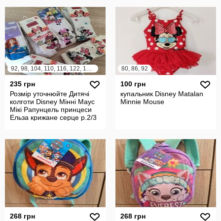
92, 98, 104, 110, 116, 122, 128, 134
80, 86, 92
235 грн
100 грн
Розмір уточнюйте Дитячі
купальник Disney Matalan
колготи Disney Мінні Маус
Minnie Mouse
Мікі Рапунцель принцеси
Ельза крижане серце р.2/3
268 грн
268 грн