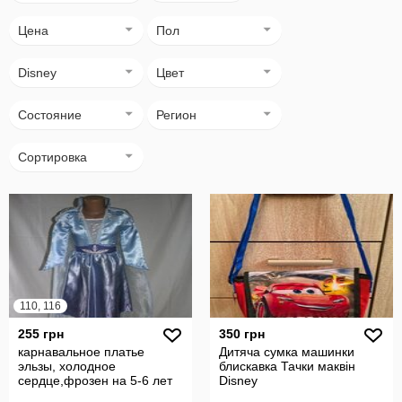
Цена
Пол
Disney
Цвет
Состояние
Регион
Сортировка
110, 116
255 грн
350 грн
карнавальное платье
Дитяча сумка машинки
эльзы, холодное
блискавка Тачки маквін
сердце,фрозен на 5-6 лет
Disney