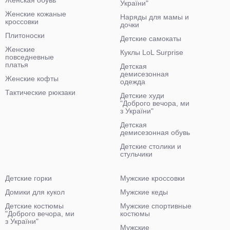
Женская обувь
України"
Женские кожаные
Наряды для мамы и
кроссовки
дочки
Плитоноски
Детские самокаты
Женские
Куклы LoL Surprise
повседневные
платья
Детская
демисезонная
Женские кофты
одежда
Тактические рюкзаки
Детские худи
"Доброго вечора, ми
з України"
Детская
демисезонная обувь
Детские столики и
стульчики
Детские горки
Мужские кроссовки
Домики для кукол
Мужские кеды
Детские костюмы
Мужские спортивные
"Доброго вечора, ми
костюмы
з України"
Мужские