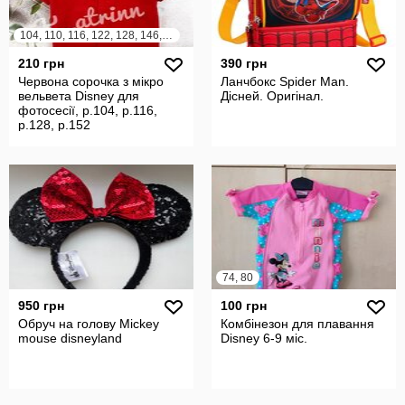
104, 110, 116, 122, 128, 146, 152
210 грн
390 грн
Червона сорочка з мікро
Ланчбокс Spider Man.
вельвета Disney для
Дісней. Оригінал.
фотосесії, р.104, р.116,
р.128, р.152
74, 80
950 грн
100 грн
Обруч на голову Mickey
Комбінезон для плавання
mouse disneyland
Disney 6-9 міс.