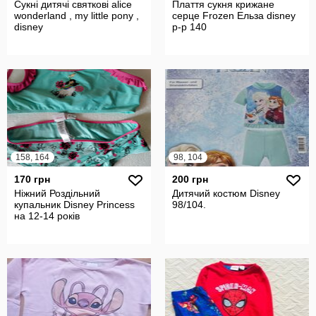
Сукні дитячі святкові alice
Плаття сукня крижане
wonderland , my little pony ,
серце Frozen Ельза disney
disney
р-р 140
158, 164
98, 104
170 грн
200 грн
Ніжний Роздільний
Дитячий костюм Disney
купальник Disney Princess
98/104.
на 12-14 років