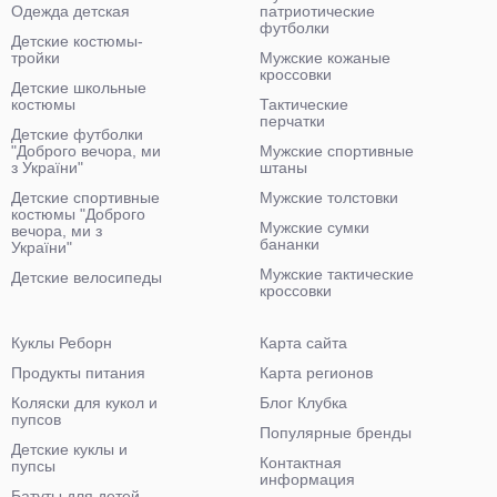
Одежда детская
патриотические
футболки
Детские костюмы-
тройки
Мужские кожаные
кроссовки
Детские школьные
костюмы
Тактические
перчатки
Детские футболки
"Доброго вечора, ми
Мужские спортивные
з України"
штаны
Детские спортивные
Мужские толстовки
костюмы "Доброго
Мужские сумки
вечора, ми з
бананки
України"
Мужские тактические
Детские велосипеды
кроссовки
Куклы Реборн
Карта сайта
Продукты питания
Карта регионов
Коляски для кукол и
Блог Клубка
пупсов
Популярные бренды
Детские куклы и
Контактная
пупсы
информация
Батуты для детей