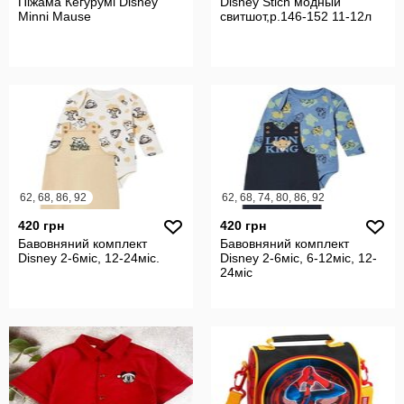
Піжама Кегурумі Disney
Disney Stich модный
Minni Mause
свитшот,р.146-152 11-12л
62, 68, 86, 92
62, 68, 74, 80, 86, 92
420 грн
420 грн
Бавовняний комплект
Бавовняний комплект
Disney 2-6міс, 12-24міс.
Disney 2-6міс, 6-12міс, 12-
24міс