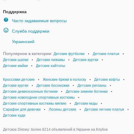
Поддержка
Часто задаваемые вопросы
Служба поддержки
Украинский
Популярное в категории:
Детские футболки
•
Детские платья
•
Детские шапки
•
Детские пижамы
•
Детские куртки
•
Детские майки
•
Детские хайтопы
Кроссовки детские
•
Женские брюки в полоску
•
Детские кофты
•
Детские куртки
•
Детские босоножки
•
Детские регланы
•
Детские демисезонные ботинки
•
Детские зимние ботинки
•
Детские новогодние спортивные костюмы
•
Детские спортивные костюмы мягкие
•
Детские кеды
•
Сарафан для девочки
•
Лосины детские
•
Детские летние платья
•
Детские худи
Детское Disney: более 8214 объявлений в Украине на Клубок