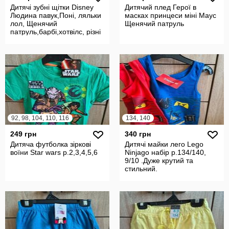
Дитячі зубні щітки Disney
Дитячий плед Герої в
Людина павук,Поні, ляльки
масках принцеси міні Маус
лол, Щенячий
Щенячий патруль
патруль,барбі,хотвілс, різні
герої.
92, 98, 104, 110, 116
134, 140
249 грн
340 грн
Дитяча футболка зіркові
Дитячі майки лего Lego
воїни Star wars р.2,3,4,5,6
Ninjago набір р.134/140,
9/10 .Дуже крутий та
стильний.