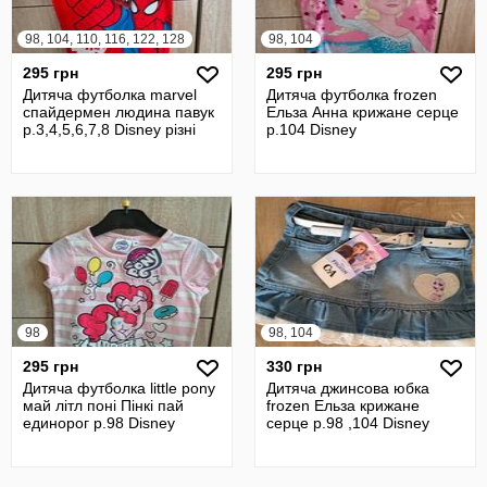
98, 104, 110, 116, 122, 128
98, 104
295 грн
295 грн
Дитяча футболка marvel
Дитяча футболка frozen
спайдермен людина павук
Ельза Анна крижане серце
р.3,4,5,6,7,8 Disney різні
р.104 Disney
98
98, 104
295 грн
330 грн
Дитяча футболка little pony
Дитяча джинсова юбка
май літл поні Пінкі пай
frozen Ельза крижане
единорог р.98 Disney
серце р.98 ,104 Disney