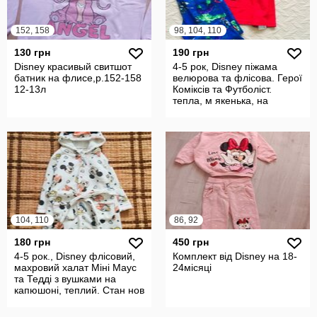
152, 158
98, 104, 110
130 грн
190 грн
Disney красивый свитшот
4-5 рок, Disney піжама
батник на флисе,р.152-158
велюрова та флісова. Герої
12-13л
Коміксів та Футболіст.
тепла, м якенька, на
манжет
104, 110
86, 92
180 грн
450 грн
4-5 рок., Disney флісовий,
Комплект від Disney на 18-
махровий халат Міні Маус
24місяці
та Тедді з вушками на
капюшоні, теплий. Стан нов