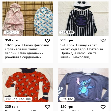
140, 146
134, 140
350 грн
299 грн
10-11 рок. Disney флісовий
9-10 рок. Disney халат,
і фланелевий халат
халат худі Гаррі Поттер та
теплий. Стан ідеальний.
Привид. є капюшон та
рожевий з сердечками і
кишені. махровий,
фланел
пухнастий
140, 146, 152, 158
146, 152
335 грн
120 грн