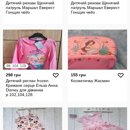
Дитячий рюкзак Щенячий
Дитячий рюкзак Щенячий
патруль Маршал Еверест
патруль Маршал Еверест
Гонщик чейз .
Гонщик чейз .
98, 104, 128
298 грн
155 грн
Дитячий реглан frozen
Косметичка Жасмин
Крижане серце Ельза Анна
Disney для дівчинки
р.102,104,128.