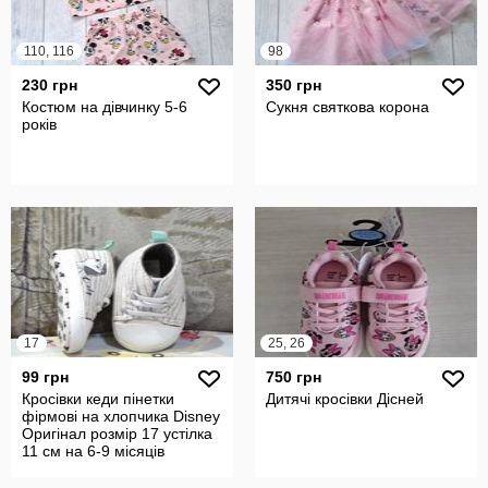
110, 116
98
230 грн
350 грн
Костюм на дівчинку 5-6
Сукня святкова корона
років
17
25, 26
99 грн
750 грн
Кросівки кеди пінетки
Дитячі кросівки Дісней
фірмові на хлопчика Disney
Оригінал розмір 17 устілка
11 см на 6-9 місяців