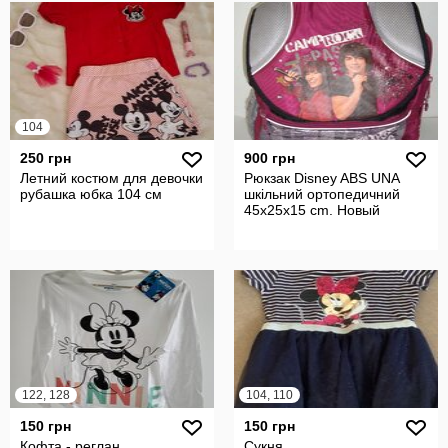
104
250 грн
900 грн
Летний костюм для девочки
Рюкзак Disney ABS UNA
рубашка юбка 104 см
шкільний ортопедичний
45x25x15 cm. Новый
122, 128
104, 110
150 грн
150 грн
Кофта - реглан
Сукня