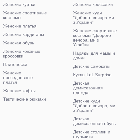
Женские куртки
Женские кроссовки
Женские спортивные
Женские худи
костюмы
"Доброго вечора ми
з України"
Женские платья
Женские спортивные
Женские кардиганы
костюмы "Доброго
вечора, ми з
Женская обувь
України"
Женские кожаные
Наряды для мамы и
кроссовки
дочки
Плитоноски
Детские самокаты
Женские
Куклы LoL Surprise
повседневные
платья
Детская
демисезонная
Женские кофты
одежда
Тактические рюкзаки
Детские худи
"Доброго вечора, ми
з України"
Детская
демисезонная обувь
Детские столики и
стульчики