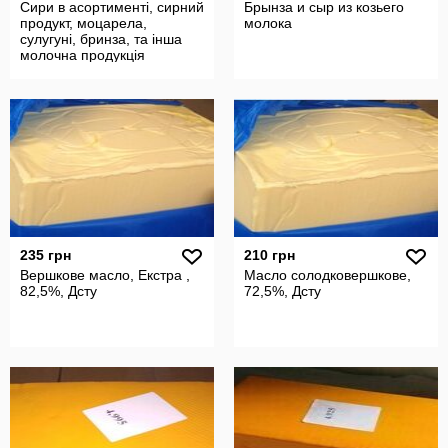
Сири в асортименті, сирний
Брынза и сыр из козьего
продукт, моцарела,
молока
сулугуні, бринза, та інша
молочна продукція
235 грн
210 грн
Вершкове масло, Екстра ,
Масло солодковершкове,
82,5%, Дсту
72,5%, Дсту