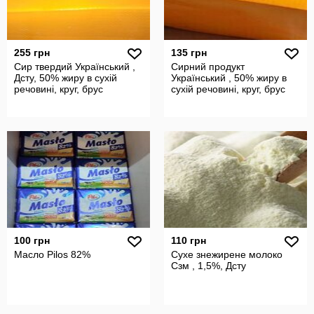
255 грн
135 грн
Сир твердий Український ,
Сирний продукт
Дсту, 50% жиру в сухій
Український , 50% жиру в
речовині, круг, брус
сухій речовині, круг, брус
100 грн
110 грн
Масло Pilos 82%
Сухе знежирене молоко
Сзм , 1,5%, Дсту