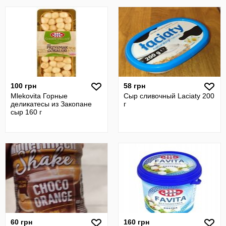
100 грн
58 грн
Mlekovita Горные
Сыр сливочный Laciaty 200
деликатесы из Закопане
г
сыр 160 г
60 грн
160 грн