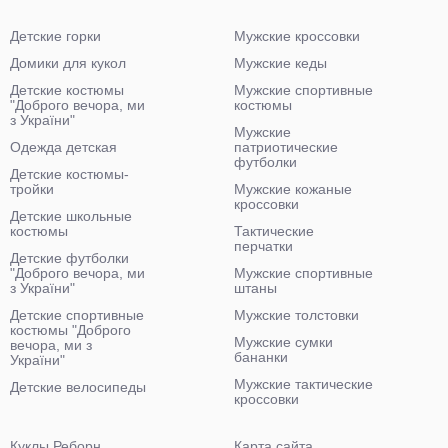
Детские горки
Мужские кроссовки
Домики для кукол
Мужские кеды
Детские костюмы
Мужские спортивные
"Доброго вечора, ми
костюмы
з України"
Мужские
Одежда детская
патриотические
футболки
Детские костюмы-
тройки
Мужские кожаные
кроссовки
Детские школьные
костюмы
Тактические
перчатки
Детские футболки
"Доброго вечора, ми
Мужские спортивные
з України"
штаны
Детские спортивные
Мужские толстовки
костюмы "Доброго
Мужские сумки
вечора, ми з
бананки
України"
Мужские тактические
Детские велосипеды
кроссовки
Куклы Реборн
Карта сайта