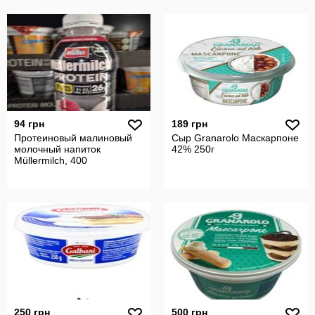
94 грн
189 грн
Протеиновый малиновый
Сыр Granarolo Маскарпоне
молочный напиток
42% 250г
Müllermilch, 400
250 грн
500 грн