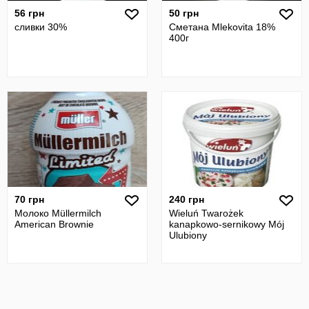
56 грн
50 грн
сливки 30%
Сметана Mlekovita 18%
400г
70 грн
240 грн
Молоко Müllermilch
Wieluń Twarożek
American Brownie
kanapkowo-sernikowy Mój
Ulubiony