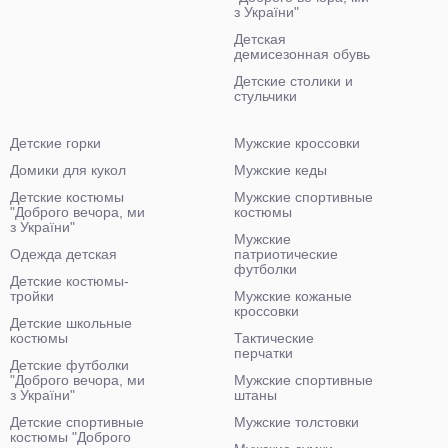
з України"
Детская
демисезонная обувь
Детские столики и
стульчики
Детские горки
Мужские кроссовки
Домики для кукол
Мужские кеды
Детские костюмы
Мужские спортивные
"Доброго вечора, ми
костюмы
з України"
Мужские
Одежда детская
патриотические
футболки
Детские костюмы-
тройки
Мужские кожаные
кроссовки
Детские школьные
костюмы
Тактические
перчатки
Детские футболки
"Доброго вечора, ми
Мужские спортивные
з України"
штаны
Детские спортивные
Мужские толстовки
костюмы "Доброго