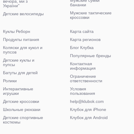
Мужские сумки
вечора, ми з
бананки
України"
Мужские тактические
Детские велосипеды
кроссовки
Куклы Реборн
Карта сайта
Продукты питания
Карта регионов
Коляски для кукол и
Блог Клубка
пупсов
Популярные бренды
Детские куклы и
Контактная
пупсы
информация
Батуты для детей
Ограничение
Ролики
ответственности
Интерактивные
Условия
игрушки
пользования
Детские кроссовки
help@klubok.com
Школьные рюкзаки
Клубок для iPhone
Детские спортивные
Клубок для Android
костюмы