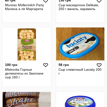
60 грн
130 грн
Молоко Müllermilch Party
Сыр маскарпоне Delikate,
Малина а ля Маргарита
250 г ваниль, карамель
100 грн
58 грн
Mlekovita Горные
Сыр сливочный Laciaty 200
деликатесы из Закопане
г
сыр 160 г