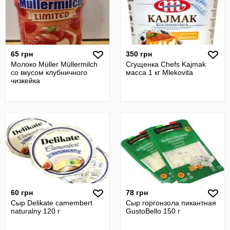
65 грн
350 грн
Молоко Müller Müllermilch
Сгущенка Chefs Kajmak
со вкусом клубничного
масса 1 кг Mlekovita
чизкейка
60 грн
78 грн
Сыр Delikate camembert
Сыр горгонзола пикантная
naturalny 120 г
GustoBello 150 г