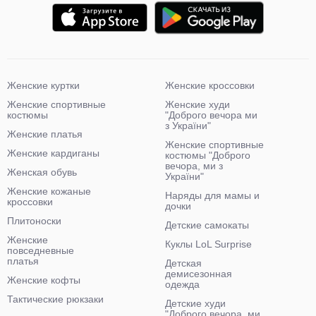
Женские куртки
Женские кроссовки
Женские спортивные
Женские худи
костюмы
"Доброго вечора ми
з України"
Женские платья
Женские спортивные
Женские кардиганы
костюмы "Доброго
вечора, ми з
Женская обувь
України"
Женские кожаные
Наряды для мамы и
кроссовки
дочки
Плитоноски
Детские самокаты
Женские
Куклы LoL Surprise
повседневные
платья
Детская
демисезонная
Женские кофты
одежда
Тактические рюкзаки
Детские худи
"Доброго вечора, ми