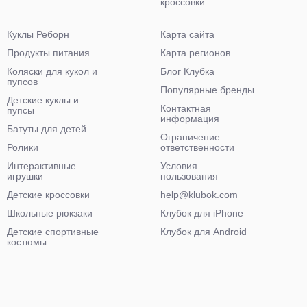
кроссовки
Куклы Реборн
Карта сайта
Продукты питания
Карта регионов
Коляски для кукол и
Блог Клубка
пупсов
Популярные бренды
Детские куклы и
Контактная
пупсы
информация
Батуты для детей
Ограничение
Ролики
ответственности
Интерактивные
Условия
игрушки
пользования
Детские кроссовки
help@klubok.com
Школьные рюкзаки
Клубок для iPhone
Детские спортивные
Клубок для Android
костюмы