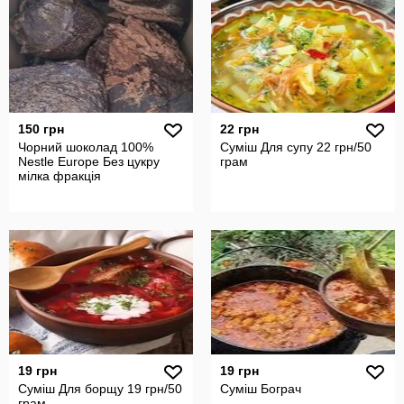
150 грн
22 грн
Чорний шоколад 100%
Суміш Для супу 22 грн/50
Nestle Europe Без цукру
грам
мілка фракція
19 грн
19 грн
Суміш Для борщу 19 грн/50
Суміш Бограч
грам