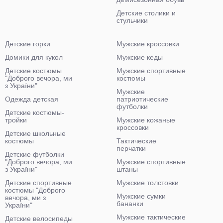
Детские столики и
стульчики
Детские горки
Мужские кроссовки
Домики для кукол
Мужские кеды
Детские костюмы
Мужские спортивные
"Доброго вечора, ми
костюмы
з України"
Мужские
Одежда детская
патриотические
футболки
Детские костюмы-
тройки
Мужские кожаные
кроссовки
Детские школьные
костюмы
Тактические
перчатки
Детские футболки
"Доброго вечора, ми
Мужские спортивные
з України"
штаны
Детские спортивные
Мужские толстовки
костюмы "Доброго
Мужские сумки
вечора, ми з
бананки
України"
Мужские тактические
Детские велосипеды