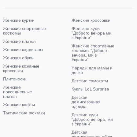
Женские куртки
Женские кроссовки
Женские спортивные
Женские худи
костюмы
"Доброго вечора ми
з України"
Женские платья
Женские спортивные
Женские кардиганы
костюмы "Доброго
вечора, ми з
Женская обувь
України"
Женские кожаные
Наряды для мамы и
кроссовки
дочки
Плитоноски
Детские самокаты
Женские
Куклы LoL Surprise
повседневные
платья
Детская
демисезонная
Женские кофты
одежда
Тактические рюкзаки
Детские худи
"Доброго вечора, ми
з України"
Детская
демисезонная обувь