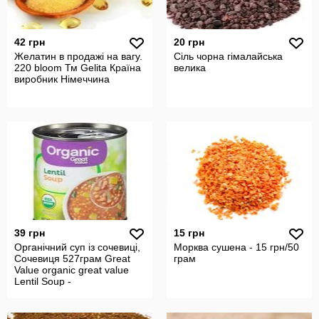
42 грн
20 грн
Желатин в продажі на вагу.
Сіль чорна гімалайська
220 bloom Тм Gelita Країна
велика
виробник Німеччина
39 грн
15 грн
Органічний суп із сочевиці,
Морква сушена - 15 грн/50
Сочевиця 527грам Great
грам
Value organic great value
Lentil Soup -