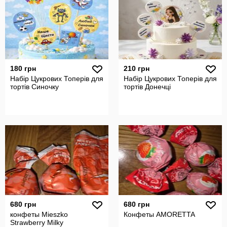
180 грн
210 грн
Набір Цукрових Топерів для
Набір Цукрових Топерів для
тортів Синочку
тортів Донечці
680 грн
680 грн
конфеты Mieszko
Конфеты AMORETTA
Strawberry Milky