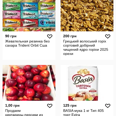
90 грн
200 грн
Жевательная резинка без
Грецький волоський горіх
сахара Trident Orbit Сша
сортовий добірний
чищений ядро горіхи 2025
орехи
1,00 грн
125 грн
Продаем
BASIA мука 1 кг Тип 405
нектарины,персики из
торт Extra