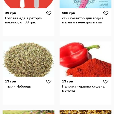
39 грн
500 грн
Готовая еда в реторт-
стик іонізатор для води з
пакетах, от 39 грн.
магнієм і електролітами
13 грн
13 грн
Тім'ян Чебрець
Паприка червона сушена
мелена