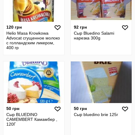
120 грн
92 грн
Helio Masa Krowkowa
Сыр Bluedino Salami
Advocat сгущенное молоко
нарезка 300g
с голландским ликером,
400 гр
50 грн
50 грн
Сыр BLUEDINO
Сыр bluedino brie 125г
CAMEMBERT Камамбер ,
120Г