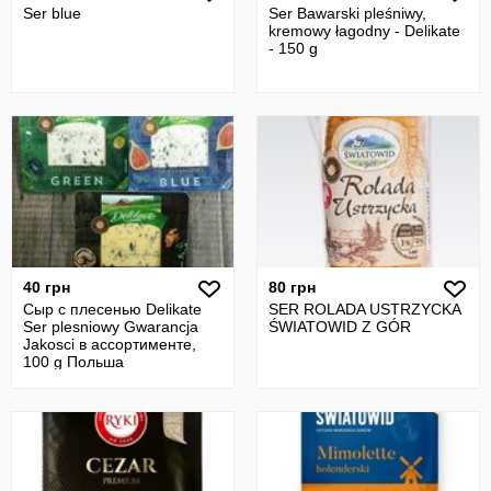
Ser blue
Ser Bawarski pleśniwy,
kremowy łagodny - Delikate
- 150 g
40 грн
80 грн
Сыр с плесенью Delikate
SER ROLADA USTRZYCKA
Ser plesniowy Gwarancja
ŚWIATOWID Z GÓR
Jakosci в ассортименте,
100 g Польша