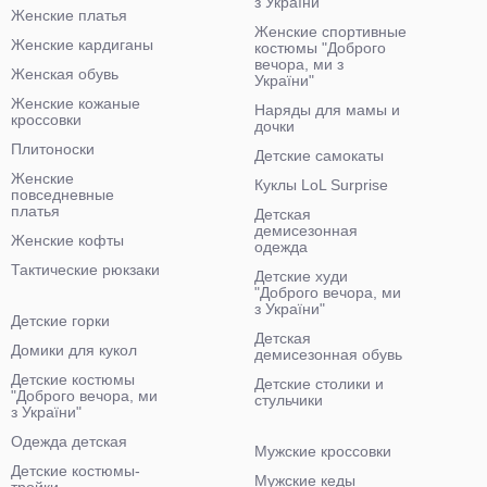
з України"
Женские платья
Женские спортивные
Женские кардиганы
костюмы "Доброго
вечора, ми з
Женская обувь
України"
Женские кожаные
Наряды для мамы и
кроссовки
дочки
Плитоноски
Детские самокаты
Женские
Куклы LoL Surprise
повседневные
платья
Детская
демисезонная
Женские кофты
одежда
Тактические рюкзаки
Детские худи
"Доброго вечора, ми
з України"
Детские горки
Детская
Домики для кукол
демисезонная обувь
Детские костюмы
Детские столики и
"Доброго вечора, ми
стульчики
з України"
Одежда детская
Мужские кроссовки
Детские костюмы-
Мужские кеды