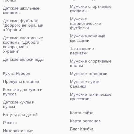
тройки
Мужские спортивные
Детские школьные
костюмы
костюмы
Мужские
Детские футболки
патриотические
"Доброго вечора, ми
футболки
з України"
Мужские кожаные
Детские спортивные
кроссовки
костюмы "Доброго
вечора, ми з
Тактические
України"
перчатки
Детские велосипеды
Мужские спортивные
штаны
Куклы Реборн
Мужские толстовки
Продукты питания
Мужские сумки
бананки
Коляски для кукол и
пупсов
Мужские тактические
кроссовки
Детские куклы и
пупсы
Карта сайта
Батуты для детей
Карта регионов
Ролики
Блог Клубка
Интерактивные