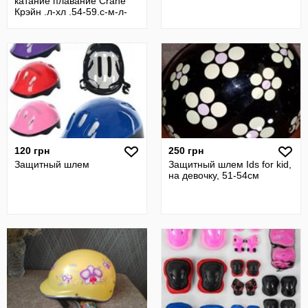
катание плавание Crane
Крэйн .л-хл .54-59.с-м-л-
хл.унисек
120 грн
250 грн
Защитный шлем
Защитный шлем Ids fоr kid,
на девочку, 51-54см