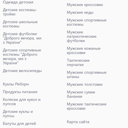
Одежда детская
Мужские кроссовки
Детские костюмы-
Мужские кеды
тройки
Мужские спортивные
Детские школьные
костюмы
костюмы
Мужские
Детские футболки
патриотические
"Доброго вечора, ми
футболки
з України"
Мужские кожаные
Детские спортивные
кроссовки
костюмы "Доброго
вечора, ми з
Тактические
України"
перчатки
Детские велосипеды
Мужские спортивные
штаны
Куклы Реборн
Мужские толстовки
Продукты питания
Мужские сумки
бананки
Коляски для кукол и
пупсов
Мужские тактические
кроссовки
Детские куклы и
пупсы
Карта сайта
Батуты для детей