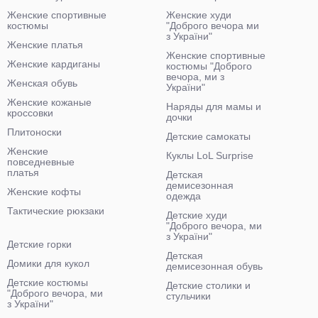
Женские спортивные
Женские худи
костюмы
"Доброго вечора ми
з України"
Женские платья
Женские спортивные
Женские кардиганы
костюмы "Доброго
вечора, ми з
Женская обувь
України"
Женские кожаные
Наряды для мамы и
кроссовки
дочки
Плитоноски
Детские самокаты
Женские
Куклы LoL Surprise
повседневные
платья
Детская
демисезонная
Женские кофты
одежда
Тактические рюкзаки
Детские худи
"Доброго вечора, ми
з України"
Детские горки
Детская
Домики для кукол
демисезонная обувь
Детские костюмы
Детские столики и
"Доброго вечора, ми
стульчики
з України"