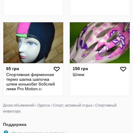
65 грн
150 грн
Спортивная фирменная
Шлем
термо шапка шапочка
шлем конькобег бобслей
лижи Pro Motion.с-
м.унисекс .
Доска объявлений
›
Одесса
›
Спорт, активный отдых
›
Спортивный
инвентарь
Поддержка