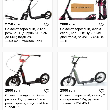
2750 грн
2800 грн
Самокат взрослый, 2 кол-
Самокат взрослый, алюм
резина, 12д, руль 81 99см,
сталь, кол. 2шт Пу 200мм,
до 60кг, подн.28-
диск.торм, замок, SR2-018-
11см,ручн.тормоз,черн
11-BP
SR2-046
2800 грн
2900 грн
Самокат подростк, 2кол-
Самокат взрослый, сталь, 2
резина 12д, руль77/97см,
кол.-резина 12д, ручной
ручн.тормоз, подн.30-11см
тормоз SR2-043-1
SR2-047