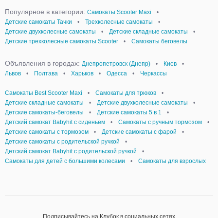
Популярное в категории:
Самокаты Scooter Maxi
•
Детские самокаты Тачки
•
Трехколесные самокаты
•
Детские двухколесные самокаты
•
Детские складные самокаты
•
Детские трехколесные самокаты Scooter
•
Самокаты беговелы
Объявления в городах:
Днепропетровск (Днепр)
•
Киев
•
Львов
•
Полтава
•
Харьков
•
Одесса
•
Черкассы
Самокаты Best Scooter Maxi
•
Самокаты для трюков
•
Детские складные самокаты
•
Детские двухколесные самокаты
•
Детские самокаты-беговелы
•
Детские самокаты 5 в 1
•
Детский самокат Babyhit с сиденьем
•
Самокаты с ручным тормозом
•
Детские самокаты с тормозом
•
Детские самокаты с фарой
•
Детские самокаты с родительской ручкой
•
Детский самокат Babyhit с родительской ручкой
•
Самокаты для детей с большими колесами
•
Самокаты для взрослых
Подписывайтесь на Клубок в социальных сетях