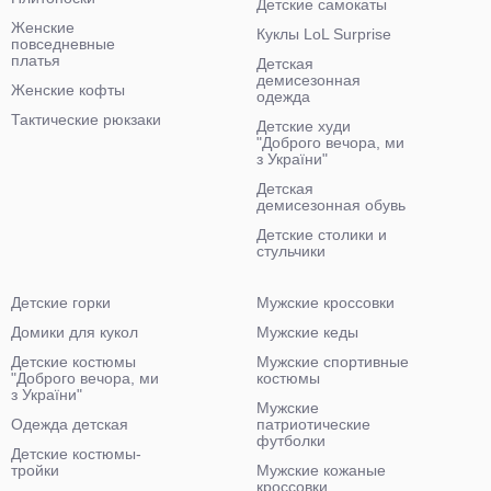
Детские самокаты
Женские
Куклы LoL Surprise
повседневные
платья
Детская
демисезонная
Женские кофты
одежда
Тактические рюкзаки
Детские худи
"Доброго вечора, ми
з України"
Детская
демисезонная обувь
Детские столики и
стульчики
Детские горки
Мужские кроссовки
Домики для кукол
Мужские кеды
Детские костюмы
Мужские спортивные
"Доброго вечора, ми
костюмы
з України"
Мужские
Одежда детская
патриотические
футболки
Детские костюмы-
тройки
Мужские кожаные
кроссовки