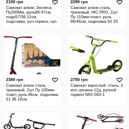
2100 грн
2290 грн
Самокат алюм, 2колеса
Самокат алюм сталь,
Пу200Мм, руль88-97см,
трюковый, HIC PRO, 2шт
подн57/36-11см,
Пу 110мм-пласт, руль
подставка, руч.тормоз, скл.
86/46см, подножка 50 33
10см
2380 грн
2750 грн
Самокат алюм сталь,
Самокат взрослый, сталь, 2
трюковый, 2шт Пу 100мм-
кол.-резина 12д, ручной
пласт, руль 86см, подножка
тормоз SR2-043-1
51 36 10см