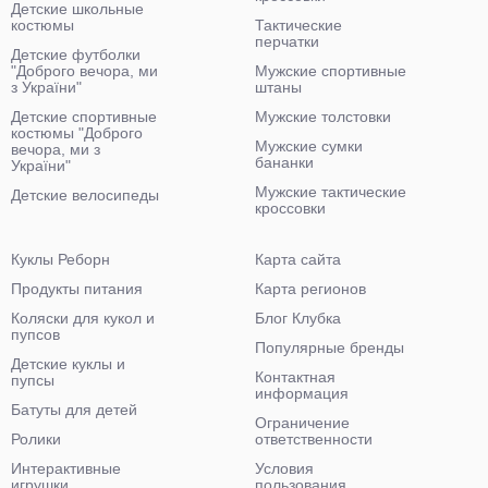
Детские школьные
костюмы
Тактические
перчатки
Детские футболки
"Доброго вечора, ми
Мужские спортивные
з України"
штаны
Детские спортивные
Мужские толстовки
костюмы "Доброго
Мужские сумки
вечора, ми з
бананки
України"
Мужские тактические
Детские велосипеды
кроссовки
Куклы Реборн
Карта сайта
Продукты питания
Карта регионов
Коляски для кукол и
Блог Клубка
пупсов
Популярные бренды
Детские куклы и
Контактная
пупсы
информация
Батуты для детей
Ограничение
Ролики
ответственности
Интерактивные
Условия
игрушки
пользования