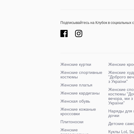
Подписывайтесь на Клубок в социальных 
Женские куртки
Женские кро
Женские спортивные
Женские худ
костюмы
"Доброго ве
з України"
Женские платья
Женские спо
Женские кардиганы
костюмы "До
вечора, ми з
Женская обувь
України"
Женские кожаные
Наряды для
кроссовки
дочки
Плитоноски
Детские сам
Женские
Куклы LoL Su