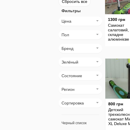
Сбросить все
Фильтры
1300 грн
Цена
Самокат
салатовий,
складне
Пол
алюмінієве
Бренд
Зелёный
Состояние
Регион
Сортировка
800 грн
Детский
трехколес
самокат M
Черный список
XL Deluxe 
MG-09D Gr