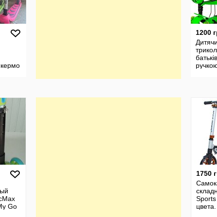
1200 
Дитяч
трикол
батькі
 кермо
ручко
корівк
1750 
Самок
ный
склад
icMax
Sports
My Go
цвета.
een-