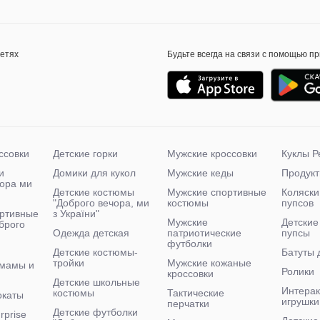
сетях
Будьте всегда на связи с помощью п
ссовки
Детские горки
Мужские кроссовки
Куклы Р
и
Домики для кукол
Мужские кеды
Продукт
чора ми
Детские костюмы
Мужские спортивные
Коляски
"Доброго вечора, ми
костюмы
пупсов
ртивные
з України"
Мужские
Детские
брого
Одежда детская
патриотические
пупсы
футболки
Детские костюмы-
Батуты 
тройки
Мужские кожаные
 мамы и
Ролики
кроссовки
Детские школьные
Интера
костюмы
Тактические
окаты
игрушки
перчатки
Детские футболки
rprise