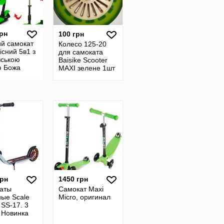
грн
100 грн
ий самокат
Колесо 125-20
існий 5в1 з
для самоката
вською
Baisike Scooter
ю Божа
MAXI зелене 1шт
а Зелений
грн
1450 грн
аты
Самокат Maxi
ные Scale
Micro, оригинал
 SS-17. 3
 Новинка