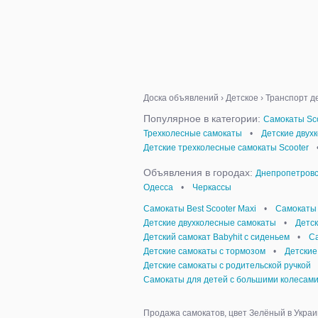
Доска объявлений
›
Детское
›
Транспорт д
Популярное в категории:
Самокаты Sco
Трехколесные самокаты
•
Детские двух
Детские трехколесные самокаты Scooter
Объявления в городах:
Днепропетровс
Одесса
•
Черкассы
Самокаты Best Scooter Maxi
•
Самокаты 
Детские двухколесные самокаты
•
Детс
Детский самокат Babyhit с сиденьем
•
С
Детские самокаты с тормозом
•
Детские
Детские самокаты с родительской ручкой
Самокаты для детей с большими колесам
Продажа самокатов, цвет Зелёный в Украи