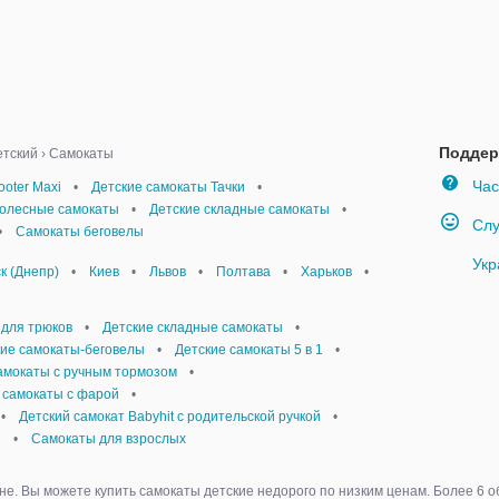
Поддер
етский
›
Самокаты
Час
oter Maxi
•
Детские самокаты Тачки
•
колесные самокаты
•
Детские складные самокаты
•
Слу
•
Самокаты беговелы
Укр
к (Днепр)
•
Киев
•
Львов
•
Полтава
•
Харьков
•
для трюков
•
Детские складные самокаты
•
кие самокаты-беговелы
•
Детские самокаты 5 в 1
•
амокаты с ручным тормозом
•
 самокаты с фарой
•
•
Детский самокат Babyhit с родительской ручкой
•
и
•
Самокаты для взрослых
не. Вы можете купить самокаты детские недорого по низким ценам. Более 6 