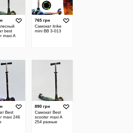
рн
765 грн
олесный
Самокат itrike
т best
mini BB 3-013
r maxi A
рн
890 грн
ат Best
Самокат Best
r maxi 246
scooter maxi A
е
254 разные