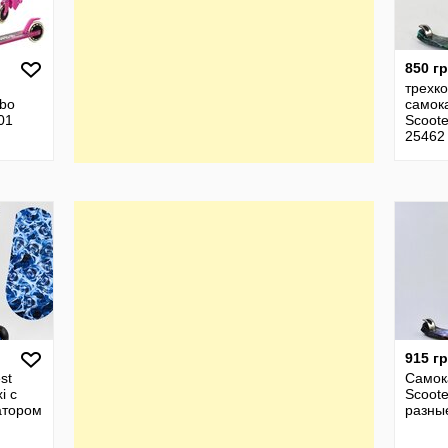
850 г
трехк
rbo
самока
01
Scoote
25462
915 г
st
Самок
i с
Scoote
атором
разны