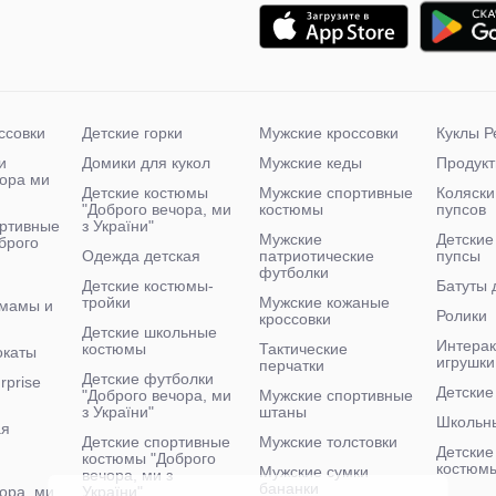
ссовки
Детские горки
Мужские кроссовки
Куклы Р
и
Домики для кукол
Мужские кеды
Продукт
чора ми
Детские костюмы
Мужские спортивные
Коляски
"Доброго вечора, ми
костюмы
пупсов
ртивные
з України"
Мужские
Детские
брого
Одежда детская
патриотические
пупсы
футболки
Детские костюмы-
Батуты 
тройки
Мужские кожаные
 мамы и
Ролики
кроссовки
Детские школьные
Интера
костюмы
Тактические
окаты
игрушки
перчатки
Детские футболки
rprise
Детские
"Доброго вечора, ми
Мужские спортивные
з України"
штаны
Школьн
ая
Детские спортивные
Мужские толстовки
Детские
костюмы "Доброго
костюм
Мужские сумки
вечора, ми з
бананки
ора, ми
України"