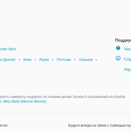
Поддер
Час
oter Maxi
Слу
к (Днепр)
•
Киев
•
Львов
•
Полтава
•
Харьков
•
Укр
упить самокаты недорого по низким ценам. Более 6 объявлений на Клубок
e
,
Milly Mally (Милли Малли)
.
сетях
Будьте всегда на связи с помощью п