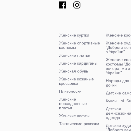
Женские куртки
Женские кро
Женские спортивные
Женские худ
костюмы
"Доброго ве
з України"
Женские платья
Женские спо
Женские кардиганы
костюмы "До
вечора, ми з
Женская обувь
України"
Женские кожаные
Наряды для
кроссовки
дочки
Плитоноски
Детские сам
Женские
Куклы LoL Su
повседневные
платья
Детская
демисезонн
Женские кофты
одежда
Тактические рюкзаки
Детские худи
"Доброго веч