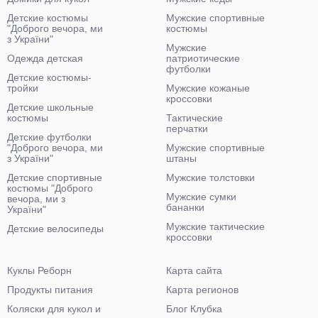
Детские костюмы
Мужские спортивные
"Доброго вечора, ми
костюмы
з України"
Мужские
Одежда детская
патриотические
футболки
Детские костюмы-
тройки
Мужские кожаные
кроссовки
Детские школьные
костюмы
Тактические
перчатки
Детские футболки
"Доброго вечора, ми
Мужские спортивные
з України"
штаны
Детские спортивные
Мужские толстовки
костюмы "Доброго
Мужские сумки
вечора, ми з
бананки
України"
Мужские тактические
Детские велосипеды
кроссовки
Куклы Реборн
Карта сайта
Продукты питания
Карта регионов
Коляски для кукол и
Блог Клубка