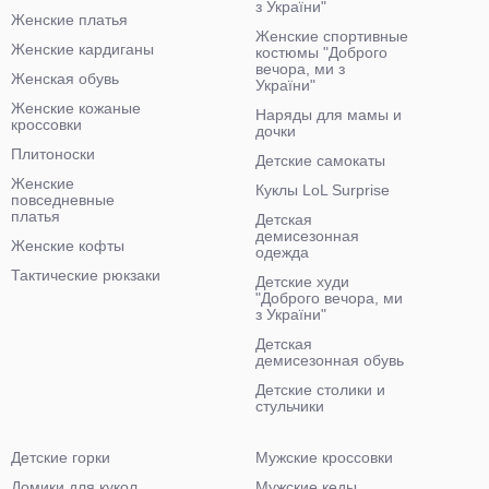
з України"
Женские платья
Женские спортивные
Женские кардиганы
костюмы "Доброго
вечора, ми з
Женская обувь
України"
Женские кожаные
Наряды для мамы и
кроссовки
дочки
Плитоноски
Детские самокаты
Женские
Куклы LoL Surprise
повседневные
платья
Детская
демисезонная
Женские кофты
одежда
Тактические рюкзаки
Детские худи
"Доброго вечора, ми
з України"
Детская
демисезонная обувь
Детские столики и
стульчики
Детские горки
Мужские кроссовки
Домики для кукол
Мужские кеды