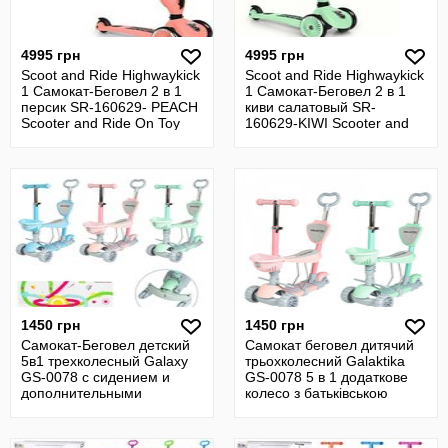
4995 грн
4995 грн
Scoot and Ride Highwaykick
Scoot and Ride Highwaykick
1 Самокат-Беговел 2 в 1
1 Самокат-Беговел 2 в 1
персик SR-160629- PEACH
киви салатовый SR-
Scooter and Ride On Toy
160629-KIWI Scooter and
Ride On
1450 грн
1450 грн
Самокат-Беговел детский
Самокат беговел дитячий
5в1 трехколесный Galaxy
трьохколесний Galaktika
GS-0078 с сидением и
GS-0078 5 в 1 додаткове
дополнительными
колесо з батьківською
колесами
ручкою