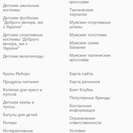
кроссовки
Детские школьные
костюмы
Тактические
перчатки
Детские футболки
"Доброго вечора, ми
Мужские спортивные
з України"
штаны
Детские спортивные
Мужские толстовки
костюмы "Доброго
Мужские сумки
вечора, ми з
бананки
України"
Мужские тактические
Детские велосипеды
кроссовки
Куклы Реборн
Карта сайта
Продукты питания
Карта регионов
Коляски для кукол и
Блог Клубка
пупсов
Популярные бренды
Детские куклы и
Контактная
пупсы
информация
Батуты для детей
Ограничение
Ролики
ответственности
Интерактивные
Условия