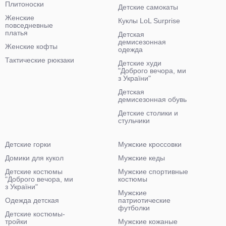
Плитоноски
Детские самокаты
Женские
Куклы LoL Surprise
повседневные
платья
Детская
демисезонная
Женские кофты
одежда
Тактические рюкзаки
Детские худи
"Доброго вечора, ми
з України"
Детская
демисезонная обувь
Детские столики и
стульчики
Детские горки
Мужские кроссовки
Домики для кукол
Мужские кеды
Детские костюмы
Мужские спортивные
"Доброго вечора, ми
костюмы
з України"
Мужские
Одежда детская
патриотические
футболки
Детские костюмы-
тройки
Мужские кожаные