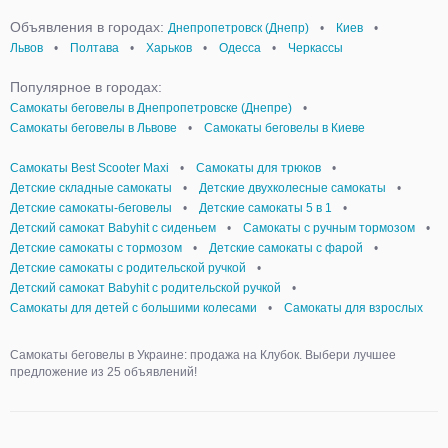
Объявления в городах:
Днепропетровск (Днепр)
•
Киев
•
Львов
•
Полтава
•
Харьков
•
Одесса
•
Черкассы
Популярное в городах:
Самокаты беговелы в Днепропетровске (Днепре)
•
Самокаты беговелы в Львове
•
Самокаты беговелы в Киеве
Самокаты Best Scooter Maxi
•
Самокаты для трюков
•
Детские складные самокаты
•
Детские двухколесные самокаты
•
Детские самокаты-беговелы
•
Детские самокаты 5 в 1
•
Детский самокат Babyhit с сиденьем
•
Самокаты с ручным тормозом
•
Детские самокаты с тормозом
•
Детские самокаты с фарой
•
Детские самокаты с родительской ручкой
•
Детский самокат Babyhit с родительской ручкой
•
Самокаты для детей с большими колесами
•
Самокаты для взрослых
Самокаты беговелы в Украине: продажа на Клубок. Выбери лучшее
предложение из 25 объявлений!