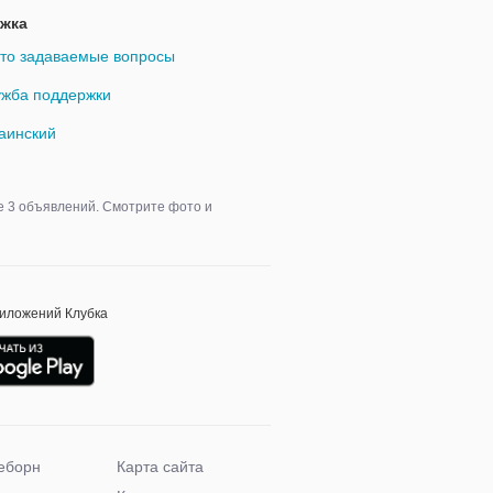
жка
то задаваемые вопросы
жба поддержки
аинский
е 3 объявлений. Смотрите фото и
риложений Клубка
еборн
Карта сайта