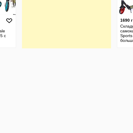
1690 
Склад
ale
самока
5 с
Sports
больш
колес
орами
аморт