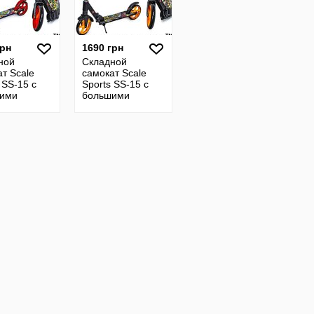
грн
1690 грн
ной
Складной
т Scale
самокат Scale
 SS-15 с
Sports SS-15 с
ими
большими
ами и
колесами и
изаторами
амортизаторами