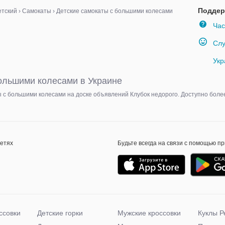
Поддер
етский
›
Самокаты
›
Детские самокаты с большими колесами
Час
Слу
Укр
большими колесами в Украине
ы с большими колесами на доске объявлений Клубок недорого. Доступно боле
сетях
Будьте всегда на связи с помощью п
ссовки
Детские горки
Мужские кроссовки
Куклы Р