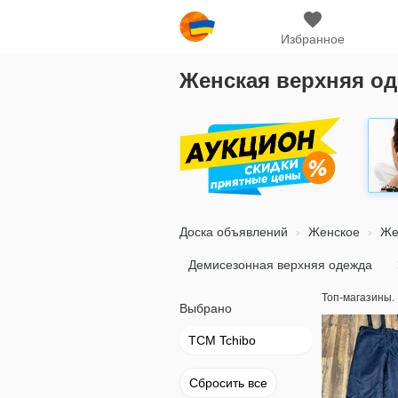
Избранное
Женская верхняя од
Доска объявлений
Женское
Же
Демисезонная верхняя одежда
Топ-магазины.
Выбрано
TCM Tchibo
Сбросить все