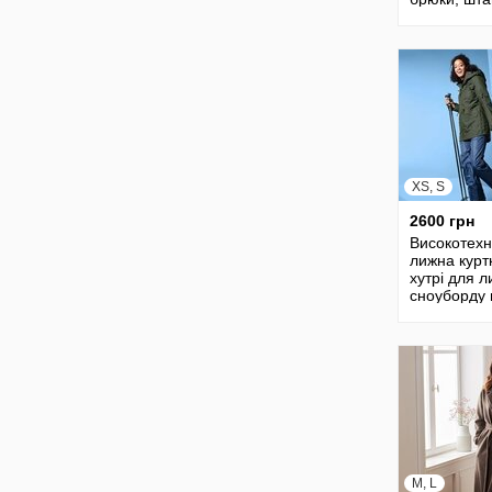
tcm tchibo Ч
Німеччина,
XS, S
2600 грн
Високотехн
лижна курт
хутрі для л
сноуборду 
tchibo Чібо,
Німеччина,
M, L