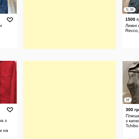
S, M
1500 
и
Лижні
Recco,
M
300 г
Плюше
а з
з кап
Tchibo
м на