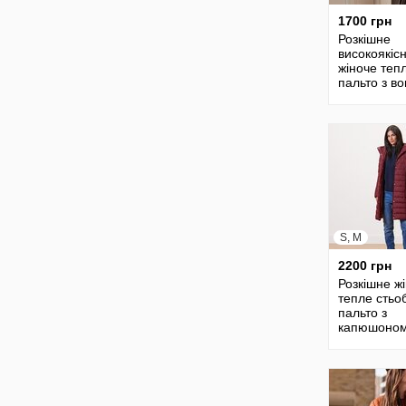
1700 грн
Розкішне
високоякіс
жіноче теп
пальто з в
від tcm tchi
Чібо , Німе
M-L
S, M
2200 грн
Розкішне ж
тепле стьо
пальто з
капюшоном
tcm tchibo Ч
Німеччина,