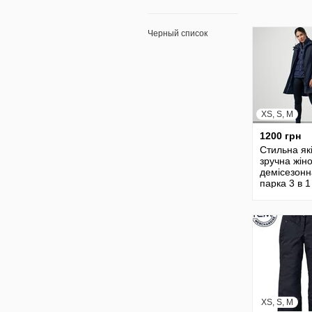
TCM,розм.
європ.
Черный список
XS, S, M
1200 грн
Стильна як
зручна жін
демісезонн
парка 3 в 1 
жилетом ві
tchibo Чібо 
Німеччина,
XS, S, M