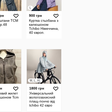
L
грн
900 грн
 штани TCM
Куртка стьобана з
р.48
капюшоном
Тсhibo Німеччина,
40 європ.
M, L, XL
рн
1800 грн
вий жилет
Універсальний
юшоном Tcm
вологозахисний
плащ-пончо від
tchibo 42 євро