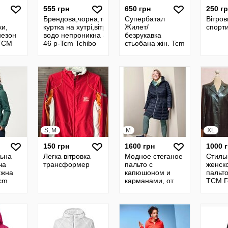
555 грн
650 грн
250 г
Брендова,чорна,термо
Супербатал
Вітров
и,
куртка на хутрі,вітро і
Жилет/
спорт
незон
водо непроникна 44-
безрукавка
 TCM
46 р-Tcm Tchibo
стьобана жін. Tcm
Tchibo Німеччина
великий розмір
S, M
M
XL
150 грн
1600 грн
1000 
льна
Легка вітровка
Модное стеганое
Стиль
ча
трансформер
пальто с
женск
ижна
капюшоном и
пальто
tcm
карманами, от
TCM Г
,
TCM Tchibo. 40
 XS-S
евро