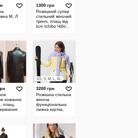
рн
1300 грн
ка
Розкішний супер
ивна М, Л
стильний жіночий
тренч, плащ від
tcm tchibo Чібо ,
Німеччина, S-M
XS, S, M, L, XL
грн
3200 грн
ное
Розкішна стильна
ое кожаное
жіноча
, плащ,
функціональна
ермания .
лижна куртка,
курточка від tcm
tchibo Чібо ,
Німеччина, XS-L