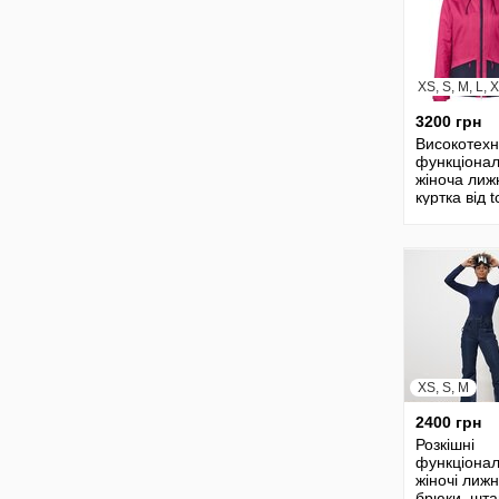
XS, S, M, L, 
3200 грн
Високотехн
функціона
жіноча лиж
куртка від 
tchibo Чібо 
Німеччина,
XS, S, M
2400 грн
Розкішні
функціонал
жіночі лижн
брюки, шта