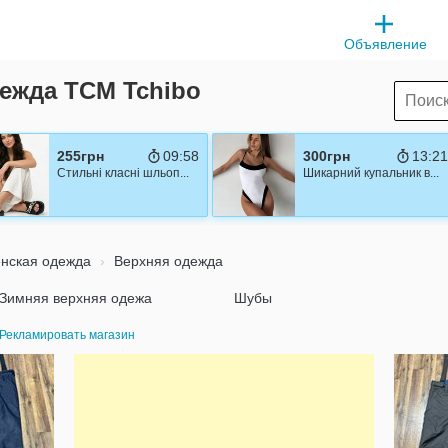
Объявление
ежда TCM Tchibo
255грн
09:57
300грн
13:2
Стильні класні шльоп...
Шикарний купальник в...
нская одежда
Верхняя одежда
Зимняя верхняя одежа
Шубы
Рекламировать магазин