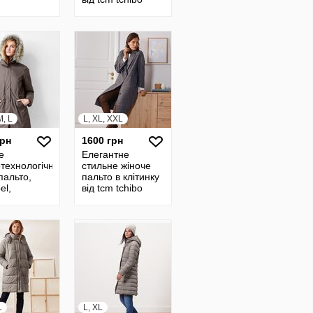
Чібо , Німеччина,
S-L
M, L
L, XL, XXL
грн
1600 грн
е
Елегантне
технологічне
стильне жіноче
пальто,
пальто в клітинку
el,
від tcm tchibo
ана 3000 від
Чібо , Німеччина,
hibo Чібо ,
L-2XL
ина,xs-L
L
L, XL