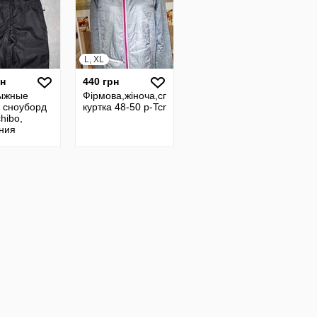
L, XL
рн
440 грн
ыжные
Фірмова,жіноча,спортивна
 сноуборд
куртка 48-50 р-Tcm Tchibo
hibo,
ния