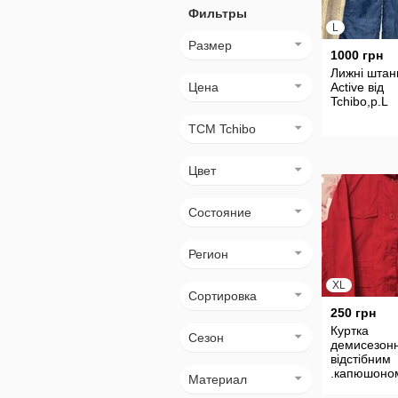
Фильтры
L
Размер
1000 грн
Лижні штан
Цена
Active від
Tchibo,р.L
TCM Tchibo
Цвет
Состояние
Регион
XL
Сортировка
250 грн
Куртка
Сезон
демисезонн
відстібним
.капюшоно
Материал
зам.від