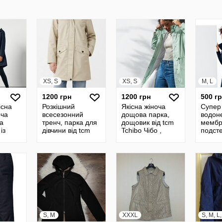
44/46
XS, S
XS, S
M, L
1200 грн
1200 грн
500 г
існа
Розкішний
Якісна жіноча
Супер 
оча
всесезонний
дощова парка,
водон
а
тренч, парка для
дощовик від tcm
мембр
із
дівчини від tcm
Tchibo Чібо ,
подст
д tcm
tchibo чібо ,
Німеччина, XS-S
удлин
,
Німеччина, XS-S
Tchibo
 S
S, M
XXXL