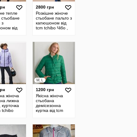
грн
2800 грн
не тепле
Розкішне жіноче
 стьобане
стьобане пальто з
 з
капюшоном від
оном від
tcm tchibo Чібо ,
hibo Чібо ,
Німеччина, L-XL
чина, M-XL
M, L
грн
1200 грн
на жіноча
Якісна жіноча
ана лижна
стьобана
, курточка
демісезонна
m tchibo
куртка від tcm
 Німеччина,
tchibo Чібо ,
Німеччина, L-XL