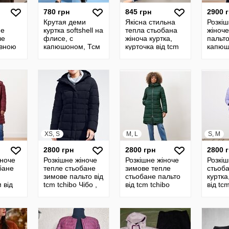
780 грн
845 грн
2900 
Крутая деми
Якісна стильна
Розкіш
не
куртка softshell на
тепла стьобана
жіноче
ле
флисе, с
жіноча куртка,
пальто
овною
капюшоном, Тсм
курточка від tcm
капюш
bo
Tchibo. М
tchibo Чібо ,
tcm tc
ччина,
Німеччина, S-XL
Німеч
XS, S
M, L
S, M
2800 грн
2800 грн
2800 
іноче
Розкішне жіноче
Розкішне жіноче
Розкіш
бане
тепле стьобане
зимове тепле
стьоб
зимове пальто від
стьобане пальто
куртка
 від
tcm tchibo Чібо ,
від tcm tchibo
від tc
ібо ,
Німеччина, XS-S
Чібо , Німеччина,
Чібо ,
 S-M
M-L
S-M