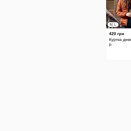
M, L
420 грн
Куртка дем
р.