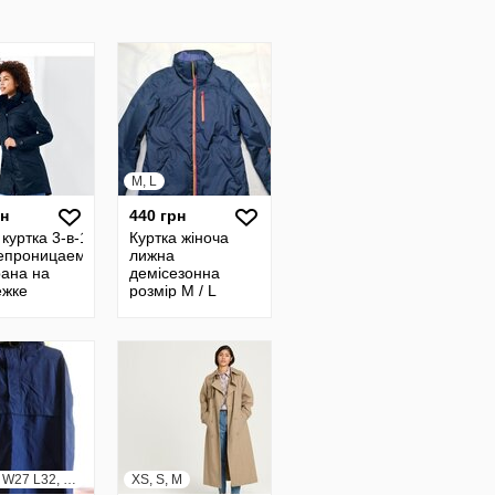
M, L
рн
440 грн
куртка 3-в-1
Куртка жіноча
епроницаемая
лижна
ана на
демісезонна
ежке
розмір М / L
енная - TCM
 Германия m-l
S, M, L, W27 L32, W28 L32, W29 L32, W30 L32
XS, S, M