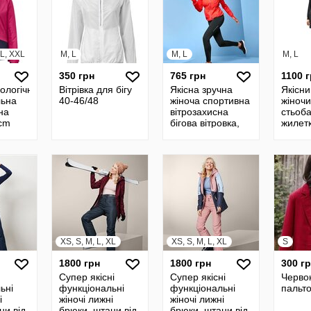
XL, XXL
M, L
M, L
M, L
350 грн
765 грн
1100 
ологічна
Вітрівка для бігу
Якісна зручна
Якісни
льна
40-46/48
жіноча спортивна
жіноч
на
вітрозахисна
стьоба
tcm
бігова вітровка,
жилетк
,
куртка від tchibo
tchibo 
 S-XXL
Чібо, Німеччина,
Німеч
M-L
XS, S, M, L, XL
XS, S, M, L, XL
S
1800 грн
1800 грн
300 г
Супер якісні
Супер якісні
Черво
ьні
функціональні
функціональні
пальто
і
жіночі лижні
жіночі лижні
ни від
брюки, штани від
брюки, штани від