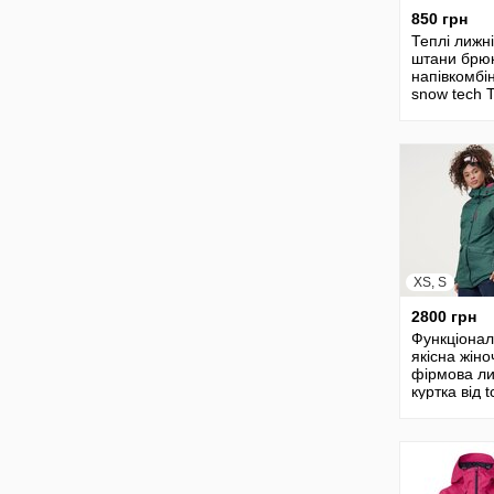
850 грн
Теплі лижні
штани брюк
напівкомбі
snow tech
Tchibo s
XS, S
2800 грн
Функціона
якісна жіно
фірмова л
куртка від 
tchibo Чібо 
Німеччина,