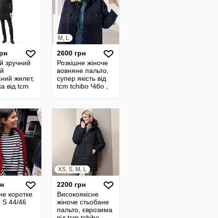
M, L
грн
2600 грн
й зручний
Розкішне жіноче
ий
вовняне пальто,
ний жилет,
супер якість від
а від tcm
tcm tchibo Чібо ,
Чібо ,
Німеччина, M-L
чина, M-L
XS, S, M, L
рн
2200 грн
не коротке
Високоякісне
 S 44/46
жіноче стьобане
пальто, єврозима
від tcm tchibo