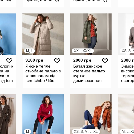
ібо ,
tcm Tchibo Чібо ,
tcm tchibo Чібо ,
 XS-S
Німеччина, XXS-
Німеччина, XS-XL
XL
M, L
XXL, XXXL
XS, S, 
3100 грн
2000 грн
2300 
ологічна
Якісне тепле
Батал женское
Зимов
ка на
стьобане пальто з
стеганое пальто
високо
иж та
капюшоном від
куртка
термо
від tcm
tcm tchibo Чібо,
демисезонная
ecorep
Німеччина, M-L
Германия tchibo
мембр
 XS-S
56/58
tcm tc
Німечч
M
XS, S, M, L, XL
M, L, X