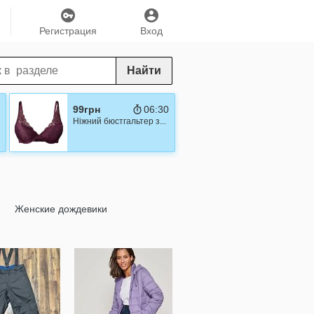
Регистрация
Вход
Найти
0
99грн
06:29
Ніжний бюстгальтер з...
Женские дождевики