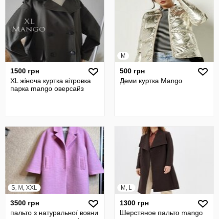
M
1500 грн
500 грн
XL жіноча куртка вітровка
Деми куртка Mango
парка mango оверсайз
S, M, XXL
M, L
3500 грн
1300 грн
пальто з натуральної вовни
Шерстяное пальто mango