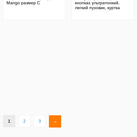
Mango размер С
кнопках ультратонкий,
легкий пуховик, куртка
1
2
3
→