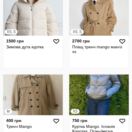
XS, S
XS, S
1500 грн
2700 грн
Зимова дута куртка
Плащ тренч mango манго
xs
M
XS
400 грн
750 грн
Тренч Mango
Куртка Mango. Іспанія.
Коротка. Осінь/весна.