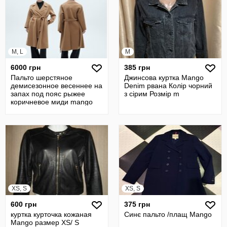
M, L
M
6000 грн
385 грн
Пальто шерстяное
Джинсова куртка Mango
демисезонное весеннее на
Denim рвана Колір чорний
запах под пояс рыжее
з сірим Розмір m
коричневое миди mango
XS, S
XS, S
600 грн
375 грн
куртка курточка кожаная
Синє пальто /плащ Mango
Mango размер XS/ S