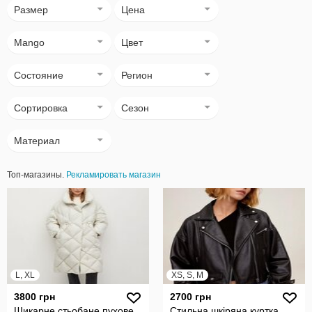
Размер
Цена
Mango
Цвет
Состояние
Регион
Сортировка
Сезон
Материал
Топ-магазины.
Рекламировать магазин
L, XL
XS, S, M
3800 грн
2700 грн
Шикарне стьобане пухове
Стильна шкіряна куртка,