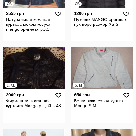
XS
XS
2555 грн
1200 грн
Натуральная кожаная
Пуховик MANGO оригинал
куртка с мехом косуха
пух перо размер XS-S
mango оригинал р.XS
L, XL
S, M
2000 грн
650 грн
Фирменная кожанная
Белая джинсовая куртка
курточка Mango р.L, XL - 48
Mango S,M