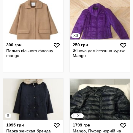
XS
300 грн
250 грн
Пальто вільного фасону
Жіноча демісезонна куртка
mango
Mango
S
L, XL
1095 грн
1799 грн
Парка женская бренда
Mango, Пуфер чорній на