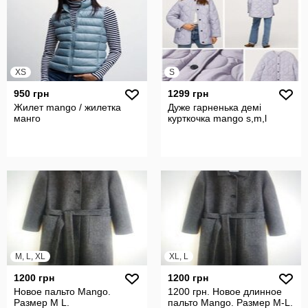
XS
S
950 грн
1299 грн
Жилет mango / жилетка
Дуже гарненька демі
манго
курткочка mango s,m,l
M, L, XL
XL, L
1200 грн
1200 грн
Новое пальто Mango.
1200 грн. Новое длинное
Размер M L.
пальто Mango. Размер M-L.