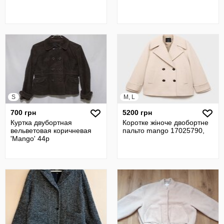
S
M, L
700 грн
5200 грн
Куртка двубортная
Коротке жіноче двобортне
вельветовая коричневая
пальто mango 17025790,
'Mango' 44р