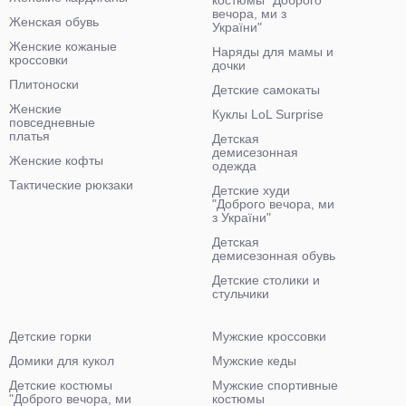
костюмы "Доброго
вечора, ми з
Женская обувь
України"
Женские кожаные
Наряды для мамы и
кроссовки
дочки
Плитоноски
Детские самокаты
Женские
Куклы LoL Surprise
повседневные
платья
Детская
демисезонная
Женские кофты
одежда
Тактические рюкзаки
Детские худи
"Доброго вечора, ми
з України"
Детская
демисезонная обувь
Детские столики и
стульчики
Детские горки
Мужские кроссовки
Домики для кукол
Мужские кеды
Детские костюмы
Мужские спортивные
"Доброго вечора, ми
костюмы