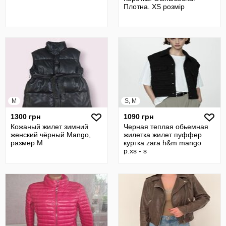
Плотна. XS розмір
M
S, M
1300 грн
1090 грн
Кожаный жилет зимний
Черная теплая обьемная
женский чёрный Mango,
жилетка жилет пуффер
размер M
куртка zara h&m mango
p.xs - s