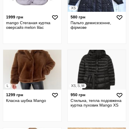
XS
1999 грн
580 грн
mango Стеганая куртка
Пальто демисезонне,
оверсайз melon lilac
фірмове
L
XS, S, M
1299 грн
950 грн
Класна шубка Mango
Стильна, тепла подовжена
куртка пуховик Mango XS