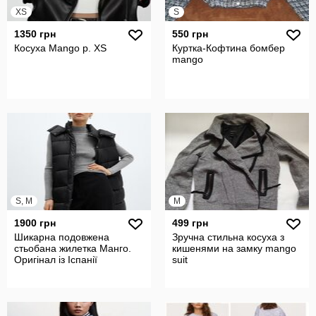
XS
S
1350 грн
550 грн
Косуха Mango р. XS
Куртка-Кофтина бомбер
mango
S, M
M
1900 грн
499 грн
Шикарна подовжена
Зручна стильна косуха з
стьобана жилетка Манго.
кишенями на замку mango
Оригінал із Іспанії
suit