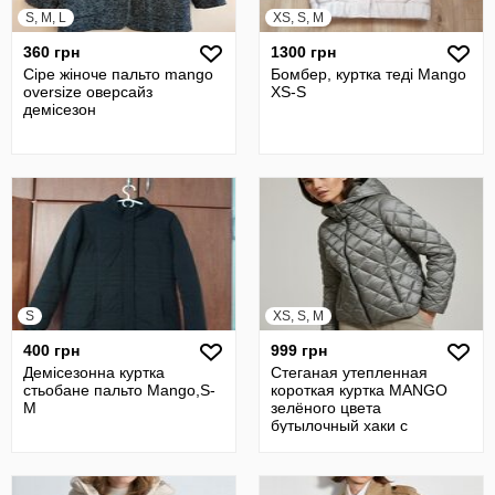
S, M, L
XS, S, M
360 грн
1300 грн
Сіре жіноче пальто mango
Бомбер, куртка теді Mango
oversize оверсайз
XS-S
демісезон
S
XS, S, M
400 грн
999 грн
Демісезонна куртка
Стеганая утепленная
стьобане пальто Mango,S-
короткая куртка MANGO
M
зелёного цвета
бутылочный хаки с
капюшоном