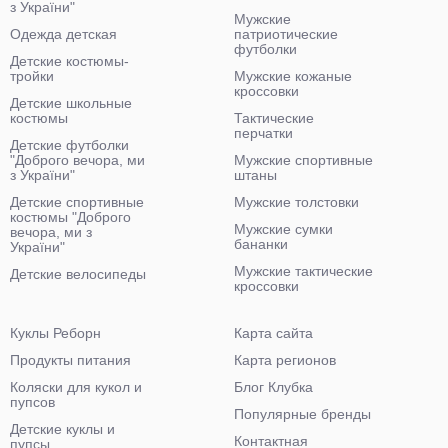
з України"
Мужские
Одежда детская
патриотические
футболки
Детские костюмы-
тройки
Мужские кожаные
кроссовки
Детские школьные
костюмы
Тактические
перчатки
Детские футболки
"Доброго вечора, ми
Мужские спортивные
з України"
штаны
Детские спортивные
Мужские толстовки
костюмы "Доброго
Мужские сумки
вечора, ми з
бананки
України"
Мужские тактические
Детские велосипеды
кроссовки
Куклы Реборн
Карта сайта
Продукты питания
Карта регионов
Коляски для кукол и
Блог Клубка
пупсов
Популярные бренды
Детские куклы и
Контактная
пупсы