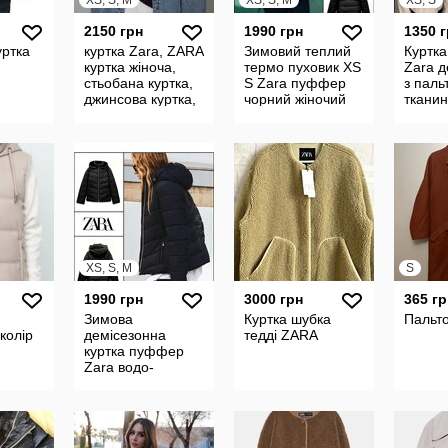
XS, S, M
XS, S, M
XS, S
2150 грн
1990 грн
1350 
уртка
куртка Zara, ZARA
Зимовий теплий
Куртка
куртка жіноча,
термо пуховик XS
Zara д
стьобана куртка,
S Zara пуффер
з паль
джинсова куртка,
чорний жіночий
тканин
демісезонна
куртка жіноча
вітров
куртка, куртка на
зимова
жіночи
осі
демісезонна
напівп
чорна
XS, S, M
S
1990 грн
3000 грн
365 гр
Зимова
Куртка шубка
Пальт
колір
демісезонна
тедді ZARA
куртка пуффер
Zara водо-
вітронепроникна
жіноча чорна
термо з
екохутром
пуховик