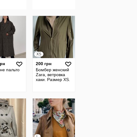
XS
грн
200 грн
не пальто
Бомбер женский
Zara, ветровка
хаки. Размер XS.
L