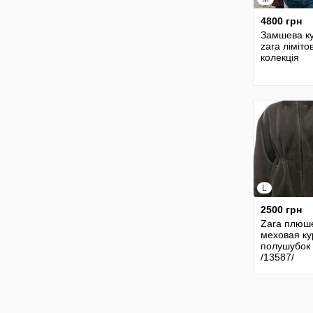
4800 грн
Замшева ку
zara ліміто
колекція
L
2500 грн
Zara плюш
меховая ку
полушубок
/13587/