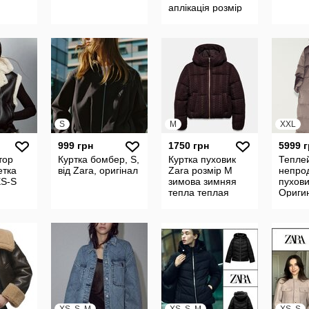
аплікація розмір
S/М
S
M
XXL
999 грн
1750 грн
5999 
тор
Куртка бомбер, S,
Куртка пуховик
Тепле
етка
від Zara, оригінал
Zara розмір М
непро
S-S
зимова зимняя
пухови
тепла теплая
Ориги