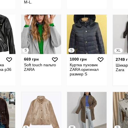
M-L.
S
S
XL
669 грн
1000 грн
2749 
тка
Soft touch пальто
Куртка пуховик
Шикар
ка р36
ZARA
ZARA оригинал
Zara
размер S
S
M
S