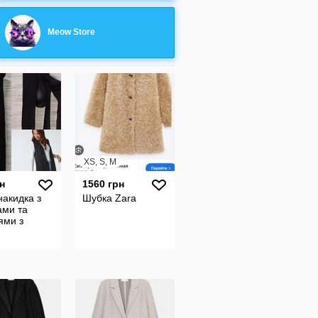
Meow Store
XS, S, M
н
1560 грн
накидка з
Шубка Zara
ами та
ями з
и