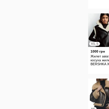
XS, S
1000 грн
Жилет авіа
косуха жил
BERSHKA X