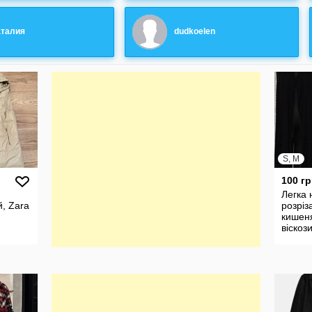
талия
dudkoelen
S, M
100 гр
Легка 
, Zara
розріз
кишен
віскоз