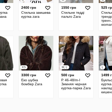
2400 грн
1550 грн
525 г
ртка
Стильна замшева
Стильне тедді
Стиль
вана
куртка zara
пальто Zara
тренд
тренч 
woman
кольор
Вироб
Склад
бавов
XS
M, L
L
3300 грн
500 грн
1499 
евая
Еко шубка
Р. 46-48/m-l
Букль
ртка
бомбер Zara
Зимняя черная
куртка
куртка-парка Zara
накла
кишен
оригін