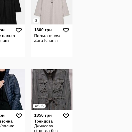
S
грн
1300 грн
 пальто
Пальто жіноче
спанія
Zara Іспанія
XS, S
грн
1350 грн
езонна
Трендова
//пальто
Джинсова
вітровка без