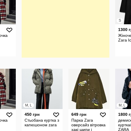
S
1300 
очка
Жіноче
Zara І
M, L
M, L
450 грн
649 грн
1800 
очка
Стьобана куртка з
Парка Zara
демис
капюшоном zara
оверсайз вітровка
куртка
xакі шипи і
ZARA