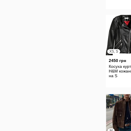
XS, S
2450 грн
Косуха кур
H&M кожан
на S
M