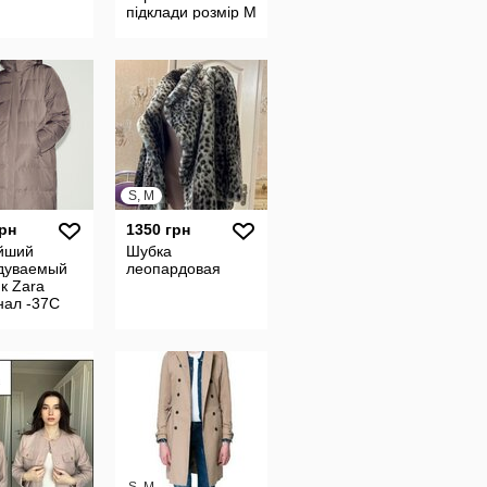
підклади розмір M
S, M
грн
1350 грн
йший
Шубка
дуваемый
леопардовая
к Zara
нал -37С