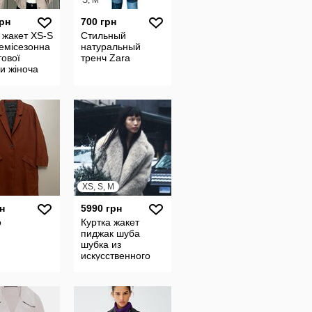
S, M
грн
700 грн
 жакет XS-S
Стильный
емісезонна
натуральный
тової
тренч Zara
и жіноча
ка піджак
й
альто
XS, S, M
н
5990 грн
о
Куртка жакет
пиджак шуба
шубка из
искусственного
меха zara
оригинал размер
s