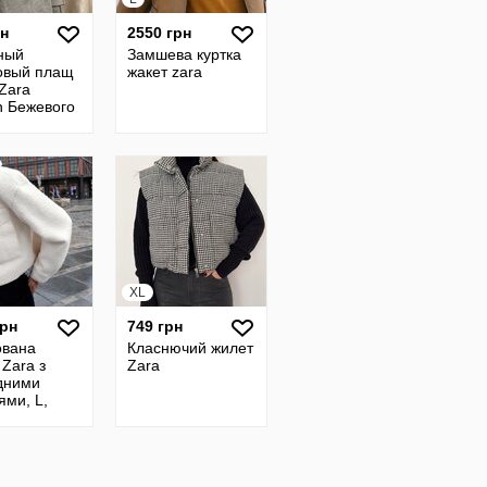
рн
2550 грн
ный
Замшева куртка
овый плащ
жакет zara
Zara
 Бежевого
у Розмір s
ник Мороко
 98%
на
XL
грн
749 грн
ована
Класнючий жилет
 Zara з
Zara
дними
ями, L,
ал