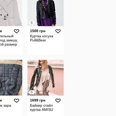
S
н
1500 грн
стильный
Куртка косуха
под замшу,
Pull&Bear
ой размер
S
н
1699 грн
к зара
Байкер стайл
куртка AMISU