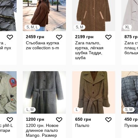
S, M, L
S, M
XL
2459 грн
2199 грн
875 гр
a ,
Стьобана куртка
Zara пальто,
Zara 
й пух
zw collection s-m
куртка, лёгкая
плащ 
шубка Тедди,
больш
шуба
L, M
L
S, M
1200 грн
650 грн
450 гр
с рМ-L
1200 грн. Новое
Пальто
Пухови
итари
длинное пальто
Mango. Размер