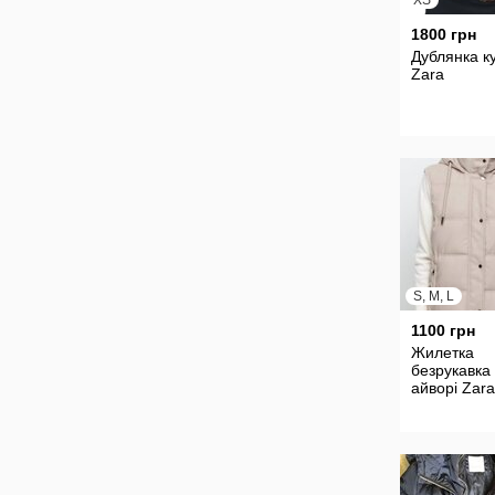
XS
1800 грн
Дублянка к
Zara
S, M, L
1100 грн
Жилетка
безрукавка 
айворі Zara