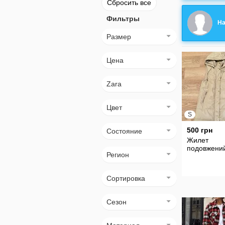
Сбросить все
Фильтры
На
Размер
Цена
Zara
Цвет
S
500 грн
Состояние
Жилет
подовжений
Регион
Сортировка
Сезон