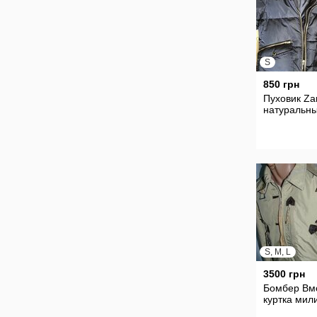
S
850 грн
Пуховик Zar
натуральны
S, M, L
3500 грн
Бомбер Вм
куртка мил